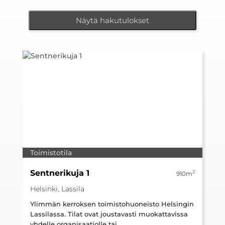
Näytä hakutulokset
Toimistotila
Sentnerikuja 1
2
910m
Helsinki, Lassila
Ylimmän kerroksen toimistohuoneisto Helsingin
Lassilassa. Tilat ovat joustavasti muokattavissa
yhdelle organisaatiolle tai...