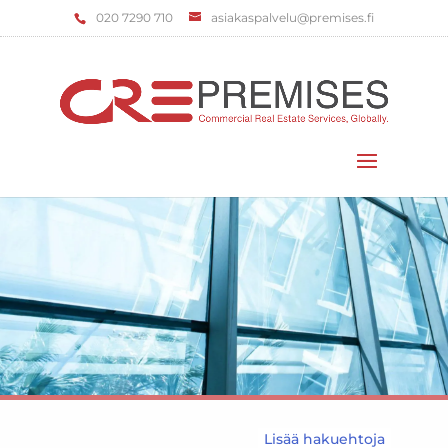
‌020 7290 710
asiakaspalvelu@premises.fi
Valitse sivu
Lisää hakuehtoja