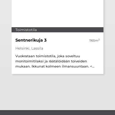
Toimistotila
Sentnerikuja 3
2
1165m
Helsinki, Lassila
Vuokrataan toimistotila, joka soveltuu
monitoimitilaksi ja räätälöidään toiveiden
mukaan. Ikkunat kolmeen ilmansuuntaan. <...