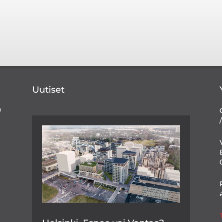
Uutiset
ä