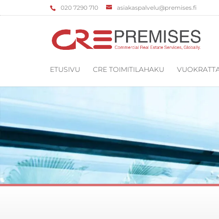
‌020 7290 710
asiakaspalvelu@premises.fi
ETUSIVU
CRE TOIMITILAHAKU
VUOKRATTA