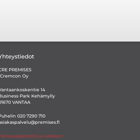
Yhteystiedot
CRE PREMISES
/Cremcon Oy
Vantaankoskentie 14
Business Park Kehämylly
01670 VANTAA
Puhelin 020 7290 710
asiakaspalvelu@premises.fi
Tietosuojaseloste ja evästeet