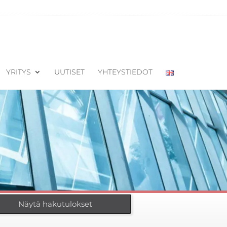
YRITYS
UUTISET
YHTEYSTIEDOT
Näytä hakutulokset