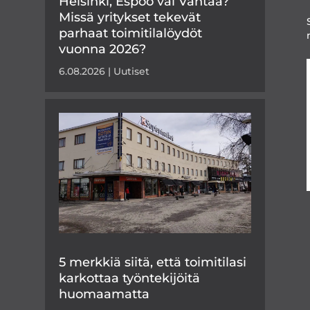
Helsinki, Espoo vai Vantaa?
Missä yritykset tekevät
parhaat toimitilalöydöt
vuonna 2026?
6.08.2026
|
Uutiset
5 merkkiä siitä, että toimitilasi
karkottaa työntekijöitä
huomaamatta