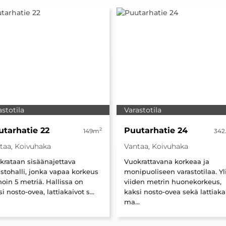
astotila
Varastotila
utarhatie 22
Puutarhatie 24
2
149m
342
taa, Koivuhaka
Vantaa, Koivuhaka
krataan sisäänajettava
Vuokrattavana korkeaa ja
astohalli, jonka vapaa korkeus
monipuoliseen varastotilaa. Yl
oin 5 metriä. Hallissa on
viiden metrin huonekorkeus,
i nosto-ovea, lattiakaivot s...
kaksi nosto-ovea sekä lattiaka
ma...