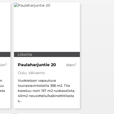
Liiketila
Paulaharjuntie 20
2
2
02m
358m
Oulu, Välivainio
en
Vuokrataan vapautuva
tuu
lounasravintolatila 358 m2. Tila
asta
koostuu noin 157 m2 ruokasalista,
40m2 neuvottelu/kabinettitilasta
s...