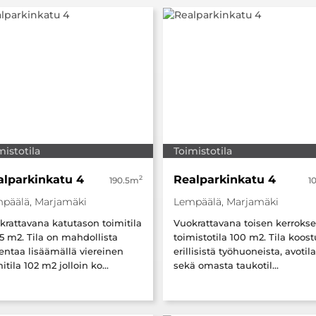
mistotila
Toimistotila
alparkinkatu 4
Realparkinkatu 4
2
190.5m
1
päälä, Marjamäki
Lempäälä, Marjamäki
krattavana katutason toimitila
Vuokrattavana toisen kerroks
,5 m2. Tila on mahdollista
toimistotila 100 m2. Tila koos
jentaa lisäämällä viereinen
erillisistä työhuoneista, avotil
itila 102 m2 jolloin ko...
sekä omasta taukotil...