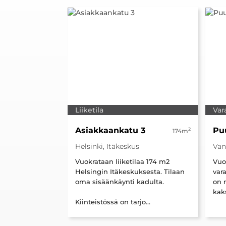
Liiketila
Var
Asiakkaankatu 3
Pu
2
174m
Helsinki, Itäkeskus
Van
Vuokrataan liiketilaa 174 m2
Vuo
Helsingin Itäkeskuksesta. Tilaan
var
oma sisäänkäynti kadulta.
on n
kaks
Kiinteistössä on tarjo...