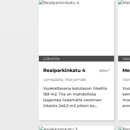
Liiketila
Var
Realparkinkatu 4
Mei
2
169m
Lempäälä, Marjamäki
Van
Vuokrattavana katutason liiketila
Vuo
169 m2. Tila on mahdollista
ker
laajentaa lisäämällä viereinen
mod
liiketila 246.5 m2 jolloin ko...
erin