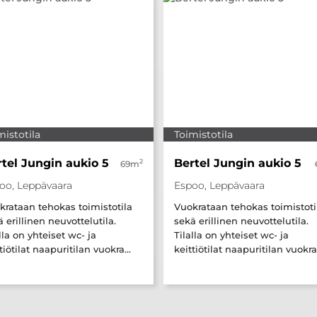
mistotila
Toimistotila
tel Jungin aukio 5
Bertel Jungin aukio 5
2
69m
oo, Leppävaara
Espoo, Leppävaara
krataan tehokas toimistotila
Vuokrataan tehokas toimistoti
 erillinen neuvottelutila.
sekä erillinen neuvottelutila.
lla on yhteiset wc- ja
Tilalla on yhteiset wc- ja
tiötilat naapuritilan vuokra...
keittiötilat naapuritilan vuokra.