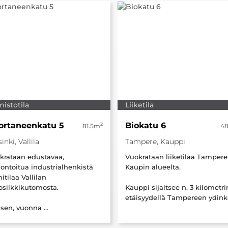
mistotila
Liiketila
ortaneenkatu 5
Biokatu 6
2
81.5m
4
inki, Vallila
Tampere, Kauppi
krataan edustavaa,
Vuokrataan liiketilaa Tamper
ontoitua industrialhenkistä
Kaupin alueelta.
itilaa Vallilan
osilkkikutomosta.
Kauppi sijaitsee n. 3 kilometri
etäisyydellä Tampereen ydinke
sen, vuonna ...