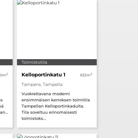
Toimistotila
Kelloportinkatu 1
2
2
40m
632m
Tampere, Tampella
Vuokrattavana moderni
us
ensimmäisen kerroksen toimitila
sä
Tampellan Kelloportinkadulta.
an...
Tila soveltuu erinomaisesti
toimistoks...