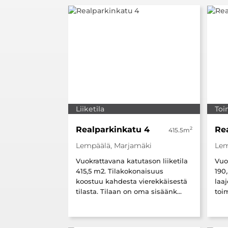
Liiketila
Toi
Realparkinkatu 4
Re
2
415.5m
Lempäälä, Marjamäki
Lem
Vuokrattavana katutason liiketila
Vuo
415,5 m2. Tilakokonaisuus
190
koostuu kahdesta vierekkäisestä
laa
tilasta. Tilaan on oma sisäänk...
toim