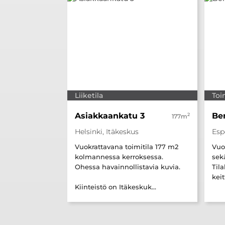
Liiketila
Toi
Asiakkaankatu 3
Ber
2
177m
Helsinki, Itäkeskus
Esp
Vuokrattavana toimitila 177 m2
Vuo
kolmannessa kerroksessa.
sekä
Ohessa havainnollistavia kuvia.
Tila
keit
Kiinteistö on Itäkeskuk...