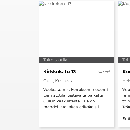
Toimistotila
Toi
Kirkkokatu 13
Ku
2
743m
Oulu, Keskusta
Hels
Vuokrataan 4. kerroksen moderni
Vuo
toimistotila loistavalta paikalta
rem
Oulun keskustasta. Tila on
toim
mahdollista jakaa erikokoisii...
Tek
Enti