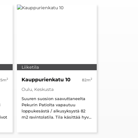
Liiketila
Kauppurienkatu 10
2
2
.5m
82m
Oulu, Keskusta
Suuren suosion saavuttaneelta
i
Pekurin Patiolta vapautuu
loppukesästä / alkusyksystä 82
ivot
m2 ravintolatila. Tila käsittää hyv...