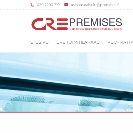
‌020 7290 710
asiakaspalvelu@premises.fi
ETUSIVU
CRE TOIMITILAHAKU
VUOKRATTA