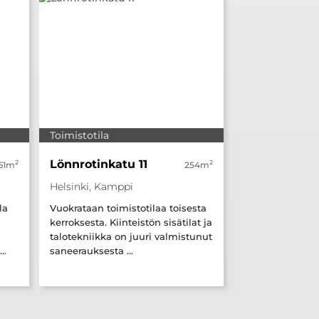
Toimistotila
Lönnrotinkatu 11
2
2
61m
254m
Helsinki, Kamppi
la
Vuokrataan toimistotilaa toisesta
kerroksesta. Kiinteistön sisätilat ja
talotekniikka on juuri valmistunut
..
saneerauksesta ...