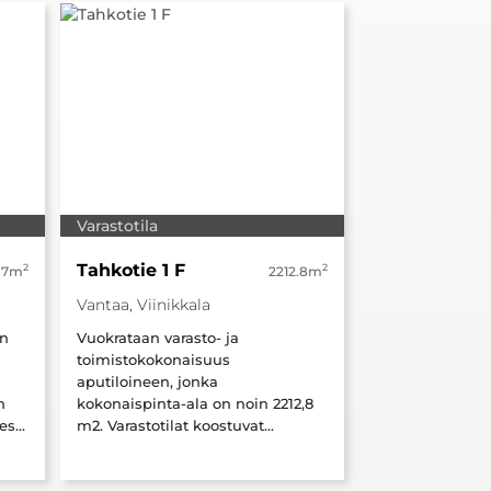
Varastotila
Tahkotie 1 F
2
2
87m
2212.8m
Vantaa, Viinikkala
en
Vuokrataan varasto- ja
toimistokokonaisuus
aputiloineen, jonka
n
kokonaispinta-ala on noin 2212,8
s...
m2. Varastotilat koostuvat...