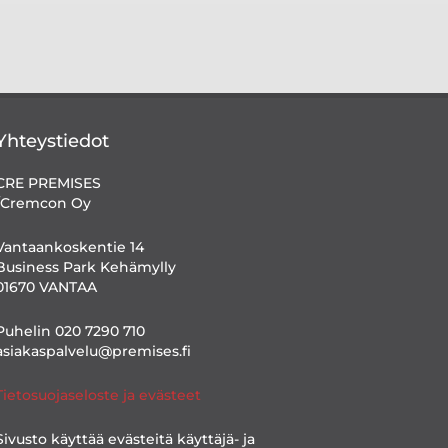
Yhteystiedot
CRE PREMISES
/Cremcon Oy
Vantaankoskentie 14
Business Park Kehämylly
01670 VANTAA
Puhelin 020 7290 710
asiakaspalvelu@premises.fi
Tietosuojaseloste ja evästeet
Sivusto käyttää evästeitä käyttäjä- ja