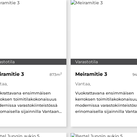
astotila
Varastotila
ramitie 3
Meiramitie 3
2
873m
9
taa,
Vantaa,
krattavana ensimmäisen
Vuokrattavana ensimmäisen
roksen toimitilakokonaisuus
kerroksen toimitilakokonaisu
ernissa varastokiinteistössä
modernissa varastokiinteistös
omaisella sijainnilla Vantaan...
erinomaisella sijainnilla Vanta