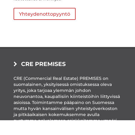
Yhteydenottopyyntö
CRE PREMISES
CRE (Commercial Real Estate) PREMISES on
suomalainen, yksityisessä omistuksessa oleva
yritys, joka tarjoaa ylemmän johdon
neuvonantoa, kaupallisiin kiinteistöihin liittyvissä
asioissa. Toimintamme pääpaino on Suomessa
mutta hyvän kansainvälisen yhteistyöverkoston
ja pitkäaikaisen kokemuksemme avulla
pystymme palvelemaan asiakkaitamme ympäri
maailman.