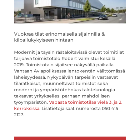
Vuokraa tilat erinomaisella sijainnilla &
kilpailukykyiseen hintaan
Modernit ja täysin räätälöitävissä olevat toimitilat
tarjoava toimistotalo Robert valmistui kesällä
2019. Toimistotalo sijaitsee näkyvällä paikalla
Vantaan Aviapoliksessa lentokentän välittömässä
läheisyydessä. Nykypäivän tarpeisiin vastaavat
tilaratkaisut, muunneltavat toimistot sekä
moderni ja ympäristötehokas taloteknologia
takaavat yrityksellesi parhaan mahdollisen
työympäristön.
Vapaata toimistotilaa vielä 3. ja 2.
kerroksissa.
Lisätietoja saat numerosta 050 415
2127.