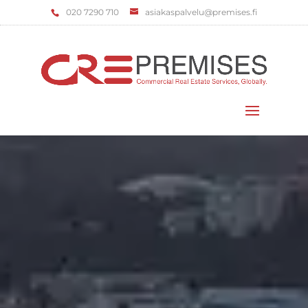
‌020 7290 710
asiakaspalvelu@premises.fi
Valitse sivu