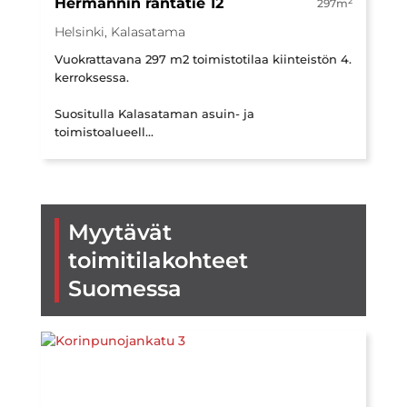
Hermannin rantatie 12
2
297m
Helsinki, Kalasatama
Vuokrattavana 297 m2 toimistotilaa kiinteistön 4.
kerroksessa.
Suositulla Kalasataman asuin- ja
toimistoalueell...
Myytävät
toimitilakohteet
Suomessa