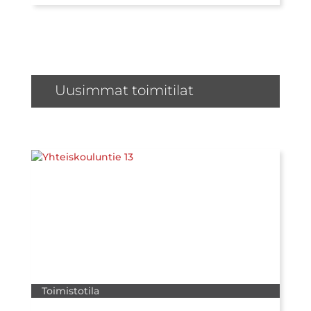
Uusimmat toimitilat
Toimistotila