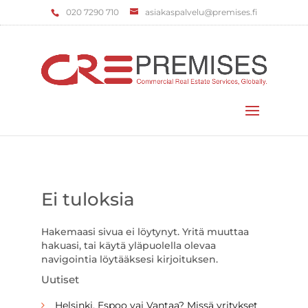
‌020 7290 710
asiakaspalvelu@premises.fi
Valitse sivu
Ei tuloksia
Hakemaasi sivua ei löytynyt. Yritä muuttaa
hakuasi, tai käytä yläpuolella olevaa
navigointia löytääksesi kirjoituksen.
Uutiset
Helsinki, Espoo vai Vantaa? Missä yritykset