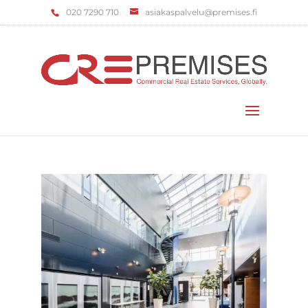
‌020 7290 710
asiakaspalvelu@premises.fi
Valitse sivu