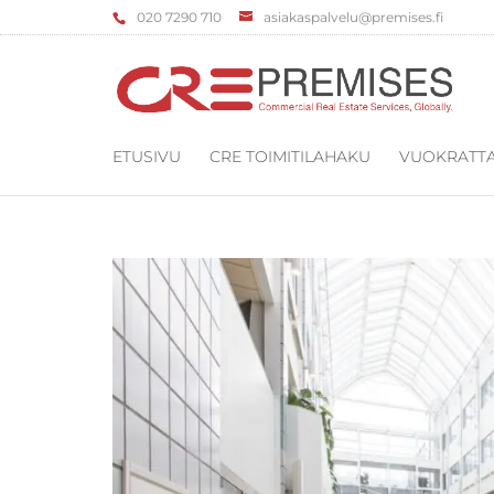
‌020 7290 710
asiakaspalvelu@premises.fi
ETUSIVU
CRE TOIMITILAHAKU
VUOKRATTA