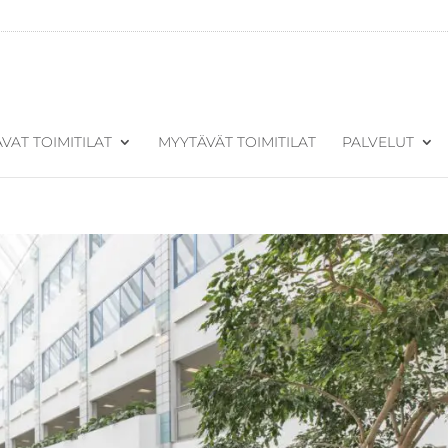
VAT TOIMITILAT
MYYTÄVÄT TOIMITILAT
PALVELUT