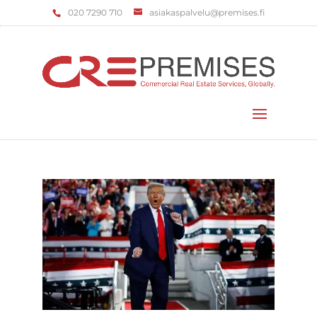
‌020 7290 710
asiakaspalvelu@premises.fi
Valitse sivu