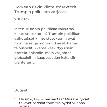
Korkean riskin kiinteistösektorit
Trumpin politiikan varjossa
7.01.2025
Miten Trumpin politiikka vaikuttaa
kiinteistösektoriin? Trumpin politiikan
vaikutukset kiinteistösektoriin ovat
moninaiset ja monimutkaiset. Hänen
talouspolitiikkansa keskittyy usein
protektionismiin, mikä voi johtaa
globaaleihin kauppasodan kaltaisiin
tilanteisiin....
Uutiset
Helsinki, Espoo vai Vantaa? Missä yritykset
tekevät parhaat toimitilalöydöt vuonna
2026?