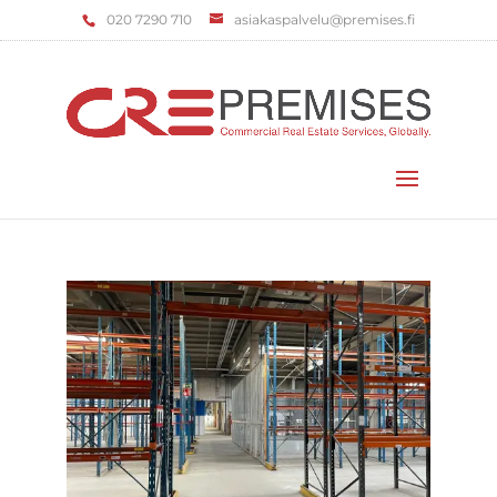
‌020 7290 710
asiakaspalvelu@premises.fi
Valitse sivu