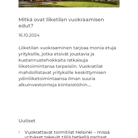
Mitkä ovat liiketilan vuokraamisen
edut?
16.10.2024
Liiketilan vuokraaminen tarjoaa monia etuja
yrityksille, jotka etsivät joustavia ja
kustannustehokkaita ratkaisuja
liiketoimintansa tarpeisiin. Vuokratilat
mahdollistavat yrityksille keskittymisen
ydinliiketoimintaansa ilman suuria
alkuinvestointeja kiinteistöihin....
Uutiset
Vuokrattavat toimitilat Helsinki – missä
yritykset tekevät tällä hetkellä parhaat