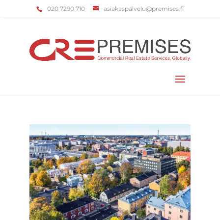
‌020 7290 710
asiakaspalvelu@premises.fi
Valitse sivu