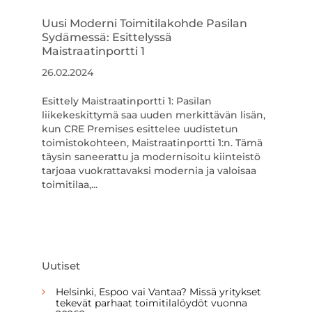
Uusi Moderni Toimitilakohde Pasilan
Sydämessä: Esittelyssä
Maistraatinportti 1
26.02.2024
Esittely Maistraatinportti 1: Pasilan
liikekeskittymä saa uuden merkittävän lisän,
kun CRE Premises esittelee uudistetun
toimistokohteen, Maistraatinportti 1:n. Tämä
täysin saneerattu ja modernisoitu kiinteistö
tarjoaa vuokrattavaksi modernia ja valoisaa
toimitilaa,...
Uutiset
Helsinki, Espoo vai Vantaa? Missä yritykset
tekevät parhaat toimitilalöydöt vuonna