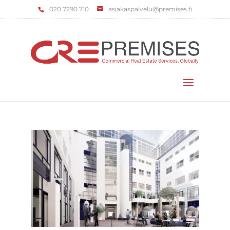
‌020 7290 710
asiakaspalvelu@premises.fi
Valitse sivu