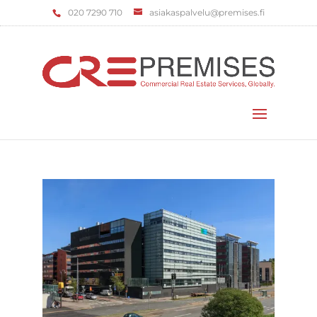
‌020 7290 710
asiakaspalvelu@premises.fi
Valitse sivu