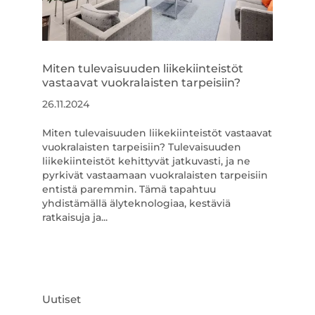
Miten tulevaisuuden liikekiinteistöt
vastaavat vuokralaisten tarpeisiin?
26.11.2024
Miten tulevaisuuden liikekiinteistöt vastaavat
vuokralaisten tarpeisiin? Tulevaisuuden
liikekiinteistöt kehittyvät jatkuvasti, ja ne
pyrkivät vastaamaan vuokralaisten tarpeisiin
entistä paremmin. Tämä tapahtuu
yhdistämällä älyteknologiaa, kestäviä
ratkaisuja ja...
Uutiset