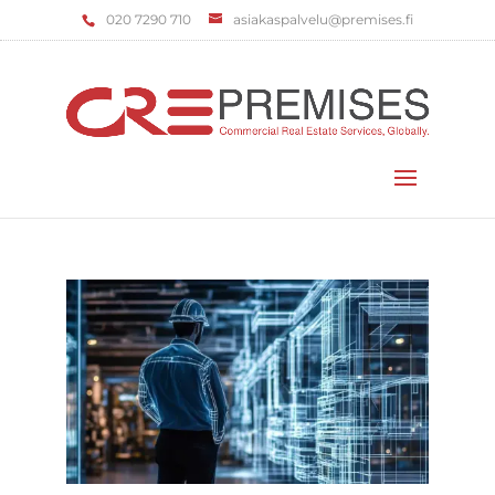
‌020 7290 710
asiakaspalvelu@premises.fi
Valitse sivu