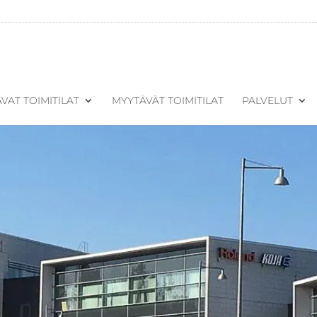
VAT TOIMITILAT
MYYTÄVÄT TOIMITILAT
PALVELUT