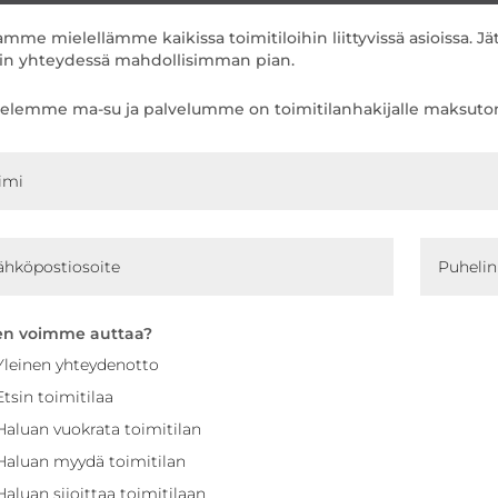
mme mielellämme kaikissa toimitiloihin liittyvissä asioissa. Jät
hin yhteydessä mahdollisimman pian.
velemme ma-su ja palvelumme on toimitilanhakijalle maksuto
en voimme auttaa?
Yleinen yhteydenotto
Etsin toimitilaa
Haluan vuokrata toimitilan
Haluan myydä toimitilan
Haluan sijoittaa toimitilaan