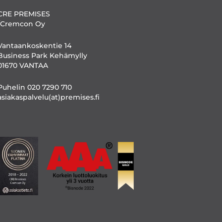
CRE PREMISES
/Cremcon Oy
Vantaankoskentie 14
Business Park Kehämylly
01670 VANTAA
Puhelin 020 7290 710
asiakaspalvelu(at)premises.fi