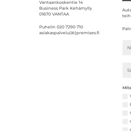
Vantaankoskentie 14
Business Park Kehämylly
Auta
01670 VANTAA
tei
Puhelin 020 7290 710
Pal
asiakaspalvelu(ät)premises.fi
Mit