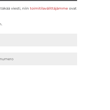
täkää viesti, niin
toimitilavälittäjämme
ovat
n.