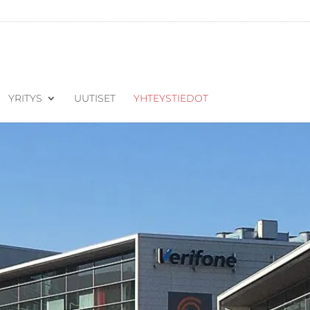
YRITYS
UUTISET
YHTEYSTIEDOT