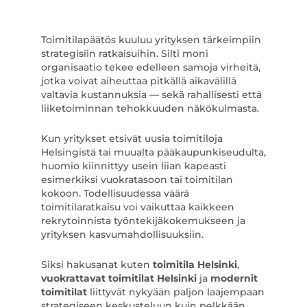
Toimitilapäätös kuuluu yrityksen tärkeimpiin
strategisiin ratkaisuihin. Silti moni
organisaatio tekee edelleen samoja virheitä,
jotka voivat aiheuttaa pitkällä aikavälillä
valtavia kustannuksia — sekä rahallisesti että
liiketoiminnan tehokkuuden näkökulmasta.
Kun yritykset etsivät uusia toimitiloja
Helsingistä tai muualta pääkaupunkiseudulta,
huomio kiinnittyy usein liian kapeasti
esimerkiksi vuokratasoon tai toimitilan
kokoon. Todellisuudessa väärä
toimitilaratkaisu voi vaikuttaa kaikkeen
rekrytoinnista työntekijäkokemukseen ja
yrityksen kasvumahdollisuuksiin.
Siksi hakusanat kuten
toimitila Helsinki
,
vuokrattavat toimitilat Helsinki
ja
modernit
toimitilat
liittyvät nykyään paljon laajempaan
strategiseen keskusteluun kuin pelkkään