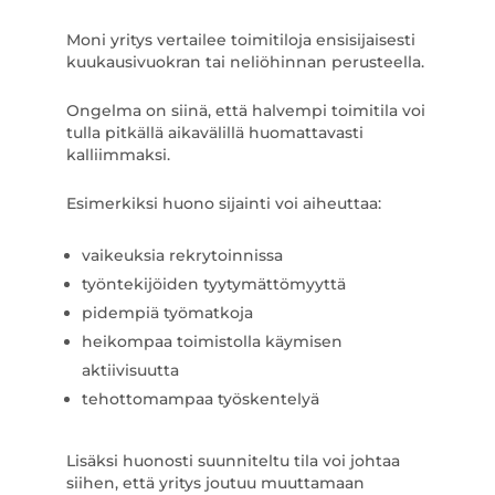
Moni yritys vertailee toimitiloja ensisijaisesti
kuukausivuokran tai neliöhinnan perusteella.
Ongelma on siinä, että halvempi toimitila voi
tulla pitkällä aikavälillä huomattavasti
kalliimmaksi.
Esimerkiksi huono sijainti voi aiheuttaa:
vaikeuksia rekrytoinnissa
työntekijöiden tyytymättömyyttä
pidempiä työmatkoja
heikompaa toimistolla käymisen
aktiivisuutta
tehottomampaa työskentelyä
Lisäksi huonosti suunniteltu tila voi johtaa
siihen, että yritys joutuu muuttamaan