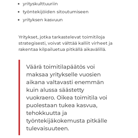
yrityskulttuuriin
työntekijöiden sitoutumiseen
yrityksen kasvuun
Yritykset, jotka tarkastelevat toimitiloja
strategisesti, voivat välttää kalliit virheet ja
rakentaa kilpailuetua pitkällä aikavälillä.
Väärä toimitilapäätös voi
maksaa yritykselle vuosien
aikana valtavasti enemmän
kuin alussa säästetty
vuokraero. Oikea toimitila voi
puolestaan tukea kasvua,
tehokkuutta ja
työntekijäkokemusta pitkälle
tulevaisuuteen.