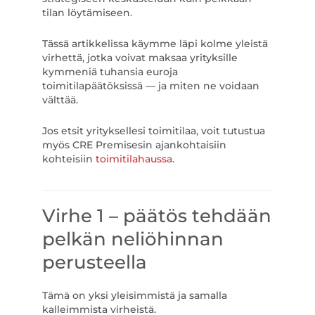
tilan löytämiseen.
Tässä artikkelissa käymme läpi kolme yleistä
virhettä, jotka voivat maksaa yrityksille
kymmeniä tuhansia euroja
toimitilapäätöksissä — ja miten ne voidaan
välttää.
Jos etsit yrityksellesi toimitilaa, voit tutustua
myös CRE Premisesin ajankohtaisiin
kohteisiin
toimitilahaussa
.
Virhe 1 – päätös tehdään
pelkän neliöhinnan
perusteella
Tämä on yksi yleisimmistä ja samalla
kalleimmista virheistä.