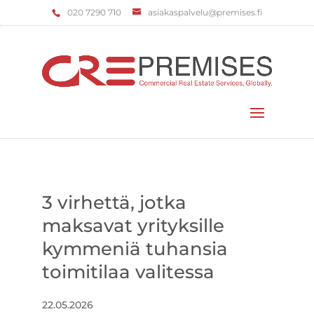
‌020 7290 710
asiakaspalvelu@premises.fi
Valitse sivu
3 virhettä, jotka
maksavat yrityksille
kymmeniä tuhansia
toimitilaa valitessa
22.05.2026