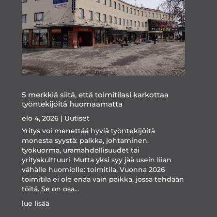
5 merkkiä siitä, että toimitilasi karkottaa
työntekijöitä huomaamatta
elo 4, 2026
|
Uutiset
Yritys voi menettää hyviä työntekijöitä
monesta syystä: palkka, johtaminen,
työkuorma, uramahdollisuudet tai
yrityskulttuuri. Mutta yksi syy jää usein liian
vähälle huomiolle: toimitila. Vuonna 2026
toimitila ei ole enää vain paikka, jossa tehdään
töitä. Se on osa...
lue lisää