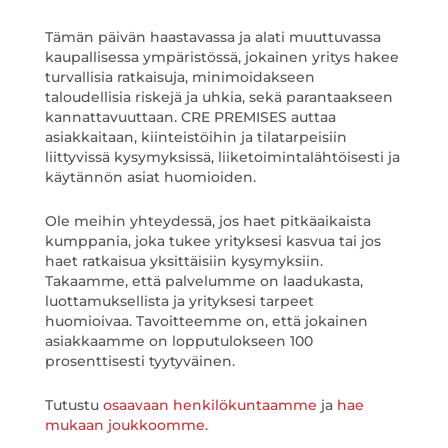
Tämän päivän haastavassa ja alati muuttuvassa
kaupallisessa ympäristössä, jokainen yritys hakee
turvallisia ratkaisuja, minimoidakseen
taloudellisia riskejä ja uhkia, sekä parantaakseen
kannattavuuttaan. CRE PREMISES auttaa
asiakkaitaan, kiinteistöihin ja tilatarpeisiin
liittyvissä kysymyksissä, liiketoimintalähtöisesti ja
käytännön asiat huomioiden.
Ole meihin yhteydessä, jos haet pitkäaikaista
kumppania, joka tukee yrityksesi kasvua tai jos
haet ratkaisua yksittäisiin kysymyksiin.
Takaamme, että palvelumme on laadukasta,
luottamuksellista ja yrityksesi tarpeet
huomioivaa. Tavoitteemme on, että jokainen
asiakkaamme on lopputulokseen 100
prosenttisesti tyytyväinen.
Tutustu
osaavaan henkilökuntaamme
ja
hae
mukaan joukkoomme.