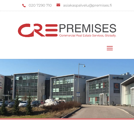
‌020 7290 710
asiakaspalvelu@premises.fi
Valitse sivu