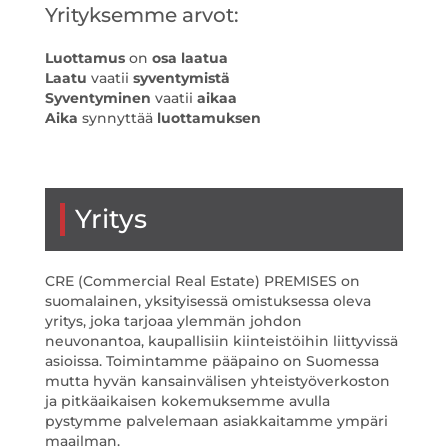
Yrityksemme arvot:
Luottamus
on
osa laatua
Laatu
vaatii
syventymistä
Syventyminen
vaatii
aikaa
Aika
synnyttää
luottamuksen
Yritys
CRE (Commercial Real Estate) PREMISES on
suomalainen, yksityisessä omistuksessa oleva
yritys, joka tarjoaa ylemmän johdon
neuvonantoa, kaupallisiin kiinteistöihin liittyvissä
asioissa. Toimintamme pääpaino on Suomessa
mutta hyvän kansainvälisen yhteistyöverkoston
ja pitkäaikaisen kokemuksemme avulla
pystymme palvelemaan asiakkaitamme ympäri
maailman.