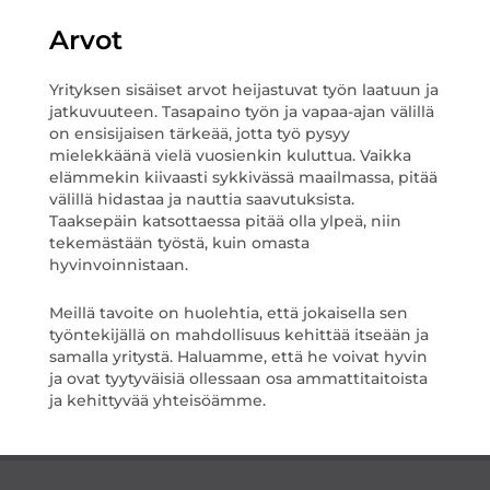
Arvot
Yrityksen sisäiset arvot heijastuvat työn laatuun ja
jatkuvuuteen. Tasapaino työn ja vapaa-ajan välillä
on ensisijaisen tärkeää, jotta työ pysyy
mielekkäänä vielä vuosienkin kuluttua. Vaikka
elämmekin kiivaasti sykkivässä maailmassa, pitää
välillä hidastaa ja nauttia saavutuksista.
Taaksepäin katsottaessa pitää olla ylpeä, niin
tekemästään työstä, kuin omasta
hyvinvoinnistaan.
Meillä tavoite on huolehtia, että jokaisella sen
työntekijällä on mahdollisuus kehittää itseään ja
samalla yritystä. Haluamme, että he voivat hyvin
ja ovat tyytyväisiä ollessaan osa ammattitaitoista
ja kehittyvää yhteisöämme.