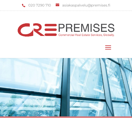
‌020 7290 710
asiakaspalvelu@premises.fi
Valitse sivu