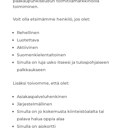
pääkaupunkiseudun toimitilamarkkinoilla
toimiminen.
Voit olla etsimämme henkilö, jos olet:
Rehellinen
Luotettava
Aktiivinen
Suomenkielentaitoinen
Sinulla on luja usko itseesi ja tulospohjaiseen
palkkaukseen
Lisäksi toivomme, että olet:
Asiakaspalveluhenkinen
Järjestelmällinen
Sinulla on jo kokemusta kiinteistöalalta tai
palava halua oppia alaa
Sinulla on ajokortti