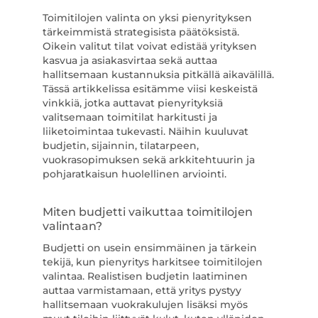
Toimitilojen valinta on yksi pienyrityksen
tärkeimmistä strategisista päätöksistä.
Oikein valitut tilat voivat edistää yrityksen
kasvua ja asiakasvirtaa sekä auttaa
hallitsemaan kustannuksia pitkällä aikavälillä.
Tässä artikkelissa esitämme viisi keskeistä
vinkkiä, jotka auttavat pienyrityksiä
valitsemaan toimitilat harkitusti ja
liiketoimintaa tukevasti. Näihin kuuluvat
budjetin, sijainnin, tilatarpeen,
vuokrasopimuksen sekä arkkitehtuurin ja
pohjaratkaisun huolellinen arviointi.
Miten budjetti vaikuttaa toimitilojen
valintaan?
Budjetti on usein ensimmäinen ja tärkein
tekijä, kun pienyritys harkitsee toimitilojen
valintaa. Realistisen budjetin laatiminen
auttaa varmistamaan, että yritys pystyy
hallitsemaan vuokrakulujen lisäksi myös