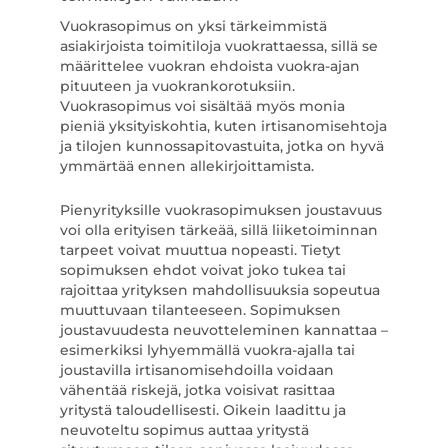
Vuokrasopimus on yksi tärkeimmistä
asiakirjoista toimitiloja vuokrattaessa, sillä se
määrittelee vuokran ehdoista vuokra-ajan
pituuteen ja vuokrankorotuksiin.
Vuokrasopimus voi sisältää myös monia
pieniä yksityiskohtia, kuten irtisanomisehtoja
ja tilojen kunnossapitovastuita, jotka on hyvä
ymmärtää ennen allekirjoittamista.
Pienyrityksille vuokrasopimuksen joustavuus
voi olla erityisen tärkeää, sillä liiketoiminnan
tarpeet voivat muuttua nopeasti. Tietyt
sopimuksen ehdot voivat joko tukea tai
rajoittaa yrityksen mahdollisuuksia sopeutua
muuttuvaan tilanteeseen. Sopimuksen
joustavuudesta neuvotteleminen kannattaa –
esimerkiksi lyhyemmällä vuokra-ajalla tai
joustavilla irtisanomisehdoilla voidaan
vähentää riskejä, jotka voisivat rasittaa
yritystä taloudellisesti. Oikein laadittu ja
neuvoteltu sopimus auttaa yritystä