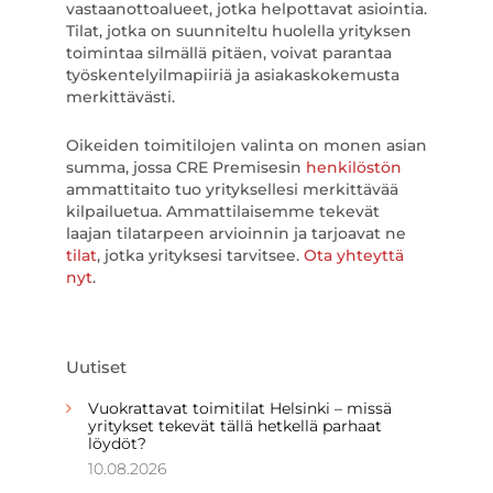
vastaanottoalueet, jotka helpottavat asiointia.
Tilat, jotka on suunniteltu huolella yrityksen
toimintaa silmällä pitäen, voivat parantaa
työskentelyilmapiiriä ja asiakaskokemusta
merkittävästi.
Oikeiden toimitilojen valinta on monen asian
summa, jossa CRE Premisesin
henkilöstön
ammattitaito tuo yrityksellesi merkittävää
kilpailuetua. Ammattilaisemme tekevät
laajan tilatarpeen arvioinnin ja tarjoavat ne
tilat
, jotka yrityksesi tarvitsee.
Ota yhteyttä
nyt
.
Uutiset
Vuokrattavat toimitilat Helsinki – missä
yritykset tekevät tällä hetkellä parhaat
löydöt?
10.08.2026