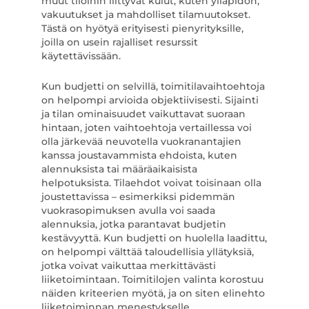
muut tiloihin liittyvät kulut, kuten ylläpidon,
vakuutukset ja mahdolliset tilamuutokset.
Tästä on hyötyä erityisesti pienyrityksille,
joilla on usein rajalliset resurssit
käytettävissään.
Kun budjetti on selvillä, toimitilavaihtoehtoja
on helpompi arvioida objektiivisesti. Sijainti
ja tilan ominaisuudet vaikuttavat suoraan
hintaan, joten vaihtoehtoja vertaillessa voi
olla järkevää neuvotella vuokranantajien
kanssa joustavammista ehdoista, kuten
alennuksista tai määräaikaisista
helpotuksista. Tilaehdot voivat toisinaan olla
joustettavissa – esimerkiksi pidemmän
vuokrasopimuksen avulla voi saada
alennuksia, jotka parantavat budjetin
kestävyyttä. Kun budjetti on huolella laadittu,
on helpompi välttää taloudellisia yllätyksiä,
jotka voivat vaikuttaa merkittävästi
liiketoimintaan. Toimitilojen valinta korostuu
näiden kriteerien myötä, ja on siten elinehto
liiketoiminnan menestykselle.