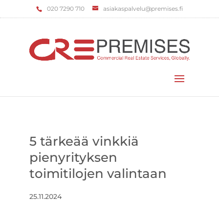
‌020 7290 710
asiakaspalvelu@premises.fi
Valitse sivu
5 tärkeää vinkkiä
pienyrityksen
toimitilojen valintaan
25.11.2024