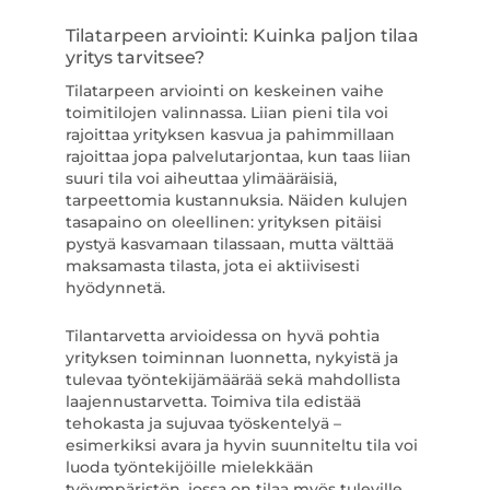
Tilatarpeen arviointi: Kuinka paljon tilaa
yritys tarvitsee?
Tilatarpeen arviointi on keskeinen vaihe
toimitilojen valinnassa. Liian pieni tila voi
rajoittaa yrityksen kasvua ja pahimmillaan
rajoittaa jopa palvelutarjontaa, kun taas liian
suuri tila voi aiheuttaa ylimääräisiä,
tarpeettomia kustannuksia. Näiden kulujen
tasapaino on oleellinen: yrityksen pitäisi
pystyä kasvamaan tilassaan, mutta välttää
maksamasta tilasta, jota ei aktiivisesti
hyödynnetä.
Tilantarvetta arvioidessa on hyvä pohtia
yrityksen toiminnan luonnetta, nykyistä ja
tulevaa työntekijämäärää sekä mahdollista
laajennustarvetta. Toimiva tila edistää
tehokasta ja sujuvaa työskentelyä –
esimerkiksi avara ja hyvin suunniteltu tila voi
luoda työntekijöille mielekkään
työympäristön, jossa on tilaa myös tuleville