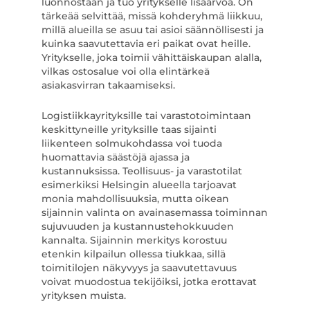
luonnostaan ja tuo yritykselle lisäarvoa. On
tärkeää selvittää, missä kohderyhmä liikkuu,
millä alueilla se asuu tai asioi säännöllisesti ja
kuinka saavutettavia eri paikat ovat heille.
Yritykselle, joka toimii vähittäiskaupan alalla,
vilkas ostosalue voi olla elintärkeä
asiakasvirran takaamiseksi.
Logistiikkayrityksille tai varastotoimintaan
keskittyneille yrityksille taas sijainti
liikenteen solmukohdassa voi tuoda
huomattavia säästöjä ajassa ja
kustannuksissa. Teollisuus- ja varastotilat
esimerkiksi Helsingin alueella tarjoavat
monia mahdollisuuksia, mutta oikean
sijainnin valinta on avainasemassa toiminnan
sujuvuuden ja kustannustehokkuuden
kannalta. Sijainnin merkitys korostuu
etenkin kilpailun ollessa tiukkaa, sillä
toimitilojen näkyvyys ja saavutettavuus
voivat muodostua tekijöiksi, jotka erottavat
yrityksen muista.