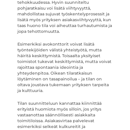
tehokkuudessa. Hyvin suunniteltu
pohjaratkaisu voi lisätä viihtyvyyttä,
mahdollistaa sujuvat työskentelyprosessit ja
lisätä myös yrityksen asiakasviihtyvyyttä, kun
taas huono tila voi aiheuttaa turhautumista ja
jopa tehottomuutta.
Esimerkiksi avokonttorit voivat lisätä
työntekijöiden välistä yhteistyötä, mutta
häiritä keskittymistä. Toisaalta yksityiset
toimistot tukevat keskittymistä, mutta voivat
rajoittaa spontaania ideointia ja
yhteydenpitoa. Oikean tilaratkaisun
löytäminen on tasapainoilua – ja tilan on
oltava joustava tukemaan yrityksen tarpeita
ja kulttuuria.
Tilan suunnitteluun kannattaa kiinnittää
erityistä huomiota myös silloin, jos yritys
vastaanottaa säännöllisesti asiakkaita
toimitiloissa. Asiakasvirtaa palvelevat
esimerkiksi selkeät kulkureitit ja