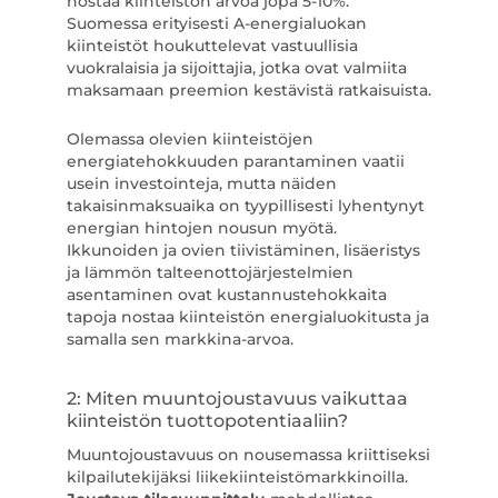
nostaa kiinteistön arvoa jopa 5-10%.
Suomessa erityisesti A-energialuokan
kiinteistöt houkuttelevat vastuullisia
vuokralaisia ja sijoittajia, jotka ovat valmiita
maksamaan preemion kestävistä ratkaisuista.
Olemassa olevien kiinteistöjen
energiatehokkuuden parantaminen vaatii
usein investointeja, mutta näiden
takaisinmaksuaika on tyypillisesti lyhentynyt
energian hintojen nousun myötä.
Ikkunoiden ja ovien tiivistäminen, lisäeristys
ja lämmön talteenottojärjestelmien
asentaminen ovat kustannustehokkaita
tapoja nostaa kiinteistön energialuokitusta ja
samalla sen markkina-arvoa.
2: Miten muuntojoustavuus vaikuttaa
kiinteistön tuottopotentiaaliin?
Muuntojoustavuus on nousemassa kriittiseksi
kilpailutekijäksi liikekiinteistömarkkinoilla.