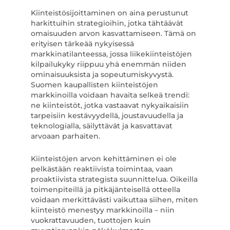
Kiinteistösijoittaminen on aina perustunut
harkittuihin strategioihin, jotka tähtäävät
omaisuuden arvon kasvattamiseen. Tämä on
erityisen tärkeää nykyisessä
markkinatilanteessa, jossa liikekiinteistöjen
kilpailukyky riippuu yhä enemmän niiden
ominaisuuksista ja sopeutumiskyvystä.
Suomen kaupallisten kiinteistöjen
markkinoilla voidaan havaita selkeä trendi:
ne kiinteistöt, jotka vastaavat nykyaikaisiin
tarpeisiin kestävyydellä, joustavuudella ja
teknologialla, säilyttävät ja kasvattavat
arvoaan parhaiten.
Kiinteistöjen arvon kehittäminen ei ole
pelkästään reaktiivista toimintaa, vaan
proaktiivista strategista suunnittelua. Oikeilla
toimenpiteillä ja pitkäjänteisellä otteella
voidaan merkittävästi vaikuttaa siihen, miten
kiinteistö menestyy markkinoilla – niin
vuokrattavuuden, tuottojen kuin