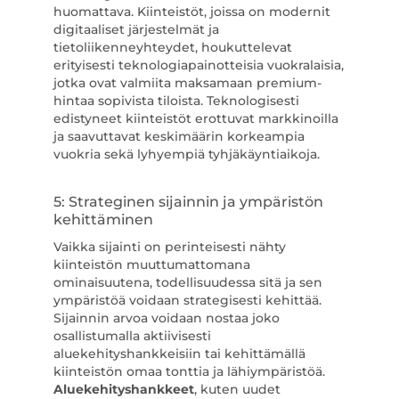
huomattava. Kiinteistöt, joissa on modernit
digitaaliset järjestelmät ja
tietoliikenneyhteydet, houkuttelevat
erityisesti teknologiapainotteisia vuokralaisia,
jotka ovat valmiita maksamaan premium-
hintaa sopivista tiloista. Teknologisesti
edistyneet kiinteistöt erottuvat markkinoilla
ja saavuttavat keskimäärin korkeampia
vuokria sekä lyhyempiä tyhjäkäyntiaikoja.
5: Strateginen sijainnin ja ympäristön
kehittäminen
Vaikka sijainti on perinteisesti nähty
kiinteistön muuttumattomana
ominaisuutena, todellisuudessa sitä ja sen
ympäristöä voidaan strategisesti kehittää.
Sijainnin arvoa voidaan nostaa joko
osallistumalla aktiivisesti
aluekehityshankkeisiin tai kehittämällä
kiinteistön omaa tonttia ja lähiympäristöä.
Aluekehityshankkeet
, kuten uudet