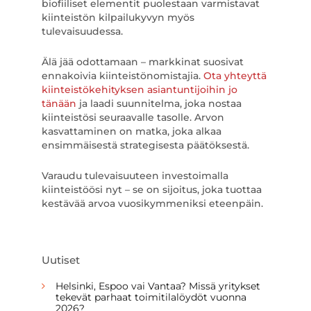
biofiiliset elementit puolestaan varmistavat
kiinteistön kilpailukyvyn myös
tulevaisuudessa.
Älä jää odottamaan – markkinat suosivat
ennakoivia kiinteistönomistajia.
Ota yhteyttä
kiinteistökehityksen asiantuntijoihin jo
tänään
ja laadi suunnitelma, joka nostaa
kiinteistösi seuraavalle tasolle. Arvon
kasvattaminen on matka, joka alkaa
ensimmäisestä strategisesta päätöksestä.
Varaudu tulevaisuuteen investoimalla
kiinteistöösi nyt – se on sijoitus, joka tuottaa
kestävää arvoa vuosikymmeniksi eteenpäin.
Uutiset
Helsinki, Espoo vai Vantaa? Missä yritykset
tekevät parhaat toimitilalöydöt vuonna
2026?