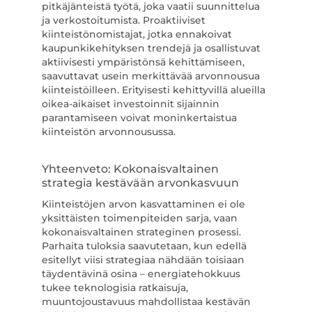
pitkäjänteistä työtä, joka vaatii suunnittelua
ja verkostoitumista. Proaktiiviset
kiinteistönomistajat, jotka ennakoivat
kaupunkikehityksen trendejä ja osallistuvat
aktiivisesti ympäristönsä kehittämiseen,
saavuttavat usein merkittävää arvonnousua
kiinteistöilleen. Erityisesti kehittyvillä alueilla
oikea-aikaiset investoinnit sijainnin
parantamiseen voivat moninkertaistua
kiinteistön arvonnousussa.
Yhteenveto: Kokonaisvaltainen
strategia kestävään arvonkasvuun
Kiinteistöjen arvon kasvattaminen ei ole
yksittäisten toimenpiteiden sarja, vaan
kokonaisvaltainen strateginen prosessi.
Parhaita tuloksia saavutetaan, kun edellä
esitellyt viisi strategiaa nähdään toisiaan
täydentävinä osina – energiatehokkuus
tukee teknologisia ratkaisuja,
muuntojoustavuus mahdollistaa kestävän