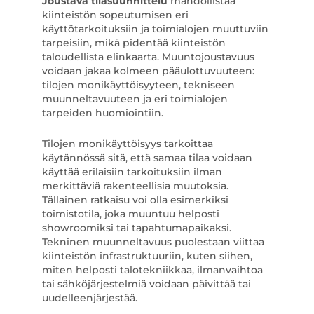
Joustava tilasuunnittelu
mahdollistaa
kiinteistön sopeutumisen eri
käyttötarkoituksiin ja toimialojen muuttuviin
tarpeisiin, mikä pidentää kiinteistön
taloudellista elinkaarta. Muuntojoustavuus
voidaan jakaa kolmeen pääulottuvuuteen:
tilojen monikäyttöisyyteen, tekniseen
muunneltavuuteen ja eri toimialojen
tarpeiden huomiointiin.
Tilojen monikäyttöisyys tarkoittaa
käytännössä sitä, että samaa tilaa voidaan
käyttää erilaisiin tarkoituksiin ilman
merkittäviä rakenteellisia muutoksia.
Tällainen ratkaisu voi olla esimerkiksi
toimistotila, joka muuntuu helposti
showroomiksi tai tapahtumapaikaksi.
Tekninen muunneltavuus puolestaan viittaa
kiinteistön infrastruktuuriin, kuten siihen,
miten helposti talotekniikkaa, ilmanvaihtoa
tai sähköjärjestelmiä voidaan päivittää tai
uudelleenjärjestää.