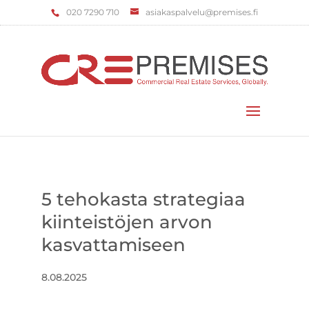
‌020 7290 710
asiakaspalvelu@premises.fi
Valitse sivu
5 tehokasta strategiaa
kiinteistöjen arvon
kasvattamiseen
8.08.2025