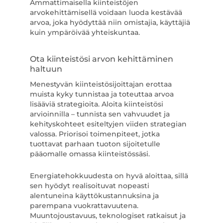
Ammattimaisella kiinteistöjen
arvokehittämisellä voidaan luoda kestävää
arvoa, joka hyödyttää niin omistajia, käyttäjiä
kuin ympäröivää yhteiskuntaa.
Ota kiinteistösi arvon kehittäminen
haltuun
Menestyvän kiinteistösijoittajan erottaa
muista kyky tunnistaa ja toteuttaa arvoa
lisääviä strategioita. Aloita kiinteistösi
arvioinnilla – tunnista sen vahvuudet ja
kehityskohteet esiteltyjen viiden strategian
valossa. Priorisoi toimenpiteet, jotka
tuottavat parhaan tuoton sijoitetulle
pääomalle omassa kiinteistössäsi.
Energiatehokkuudesta on hyvä aloittaa, sillä
sen hyödyt realisoituvat nopeasti
alentuneina käyttökustannuksina ja
parempana vuokrattavuutena.
Muuntojoustavuus, teknologiset ratkaisut ja