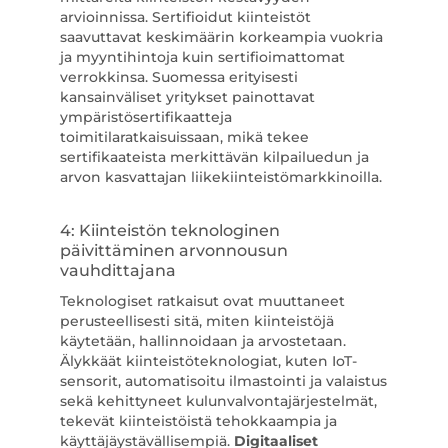
arvioinnissa. Sertifioidut kiinteistöt
saavuttavat keskimäärin korkeampia vuokria
ja myyntihintoja kuin sertifioimattomat
verrokkinsa. Suomessa erityisesti
kansainväliset yritykset painottavat
ympäristösertifikaatteja
toimitilaratkaisuissaan, mikä tekee
sertifikaateista merkittävän kilpailuedun ja
arvon kasvattajan liikekiinteistömarkkinoilla.
4: Kiinteistön teknologinen
päivittäminen arvonnousun
vauhdittajana
Teknologiset ratkaisut ovat muuttaneet
perusteellisesti sitä, miten kiinteistöjä
käytetään, hallinnoidaan ja arvostetaan.
Älykkäät kiinteistöteknologiat, kuten IoT-
sensorit, automatisoitu ilmastointi ja valaistus
sekä kehittyneet kulunvalvontajärjestelmät,
tekevät kiinteistöistä tehokkaampia ja
käyttäjäystävällisempiä.
Digitaaliset