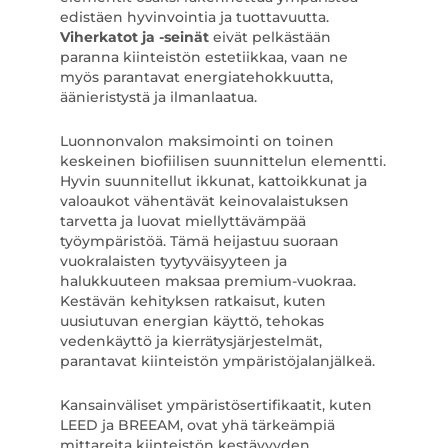
edistäen hyvinvointia ja tuottavuutta.
Viherkatot ja -seinät
eivät pelkästään
paranna kiinteistön estetiikkaa, vaan ne
myös parantavat energiatehokkuutta,
äänieristystä ja ilmanlaatua.
Luonnonvalon maksimointi on toinen
keskeinen biofiilisen suunnittelun elementti.
Hyvin suunnitellut ikkunat, kattoikkunat ja
valoaukot vähentävät keinovalaistuksen
tarvetta ja luovat miellyttävämpää
työympäristöä. Tämä heijastuu suoraan
vuokralaisten tyytyväisyyteen ja
halukkuuteen maksaa premium-vuokraa.
Kestävän kehityksen ratkaisut, kuten
uusiutuvan energian käyttö, tehokas
vedenkäyttö ja kierrätysjärjestelmät,
parantavat kiinteistön ympäristöjalanjälkeä.
Kansainväliset ympäristösertifikaatit, kuten
LEED ja BREEAM, ovat yhä tärkeämpiä
mittareita kiinteistön kestävyyden