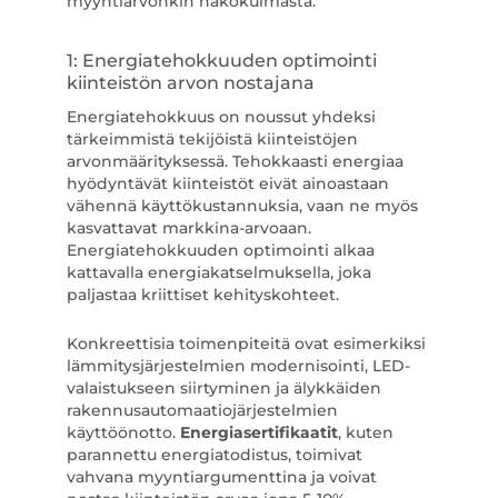
myyntiarvonkin näkökulmasta.
1: Energiatehokkuuden optimointi
kiinteistön arvon nostajana
Energiatehokkuus on noussut yhdeksi
tärkeimmistä tekijöistä kiinteistöjen
arvonmäärityksessä. Tehokkaasti energiaa
hyödyntävät kiinteistöt eivät ainoastaan
vähennä käyttökustannuksia, vaan ne myös
kasvattavat markkina-arvoaan.
Energiatehokkuuden optimointi alkaa
kattavalla energiakatselmuksella, joka
paljastaa kriittiset kehityskohteet.
Konkreettisia toimenpiteitä ovat esimerkiksi
lämmitysjärjestelmien modernisointi, LED-
valaistukseen siirtyminen ja älykkäiden
rakennusautomaatiojärjestelmien
käyttöönotto.
Energiasertifikaatit
, kuten
parannettu energiatodistus, toimivat
vahvana myyntiargumenttina ja voivat