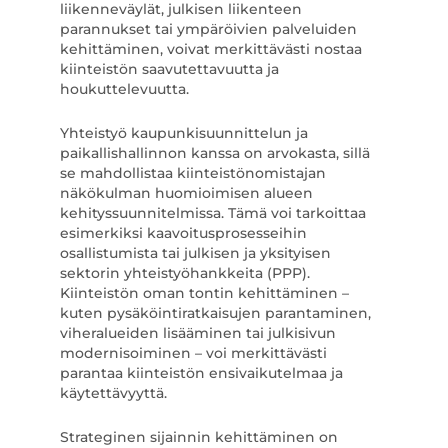
liikenneväylät, julkisen liikenteen
parannukset tai ympäröivien palveluiden
kehittäminen, voivat merkittävästi nostaa
kiinteistön saavutettavuutta ja
houkuttelevuutta.
Yhteistyö kaupunkisuunnittelun ja
paikallishallinnon kanssa on arvokasta, sillä
se mahdollistaa kiinteistönomistajan
näkökulman huomioimisen alueen
kehityssuunnitelmissa. Tämä voi tarkoittaa
esimerkiksi kaavoitusprosesseihin
osallistumista tai julkisen ja yksityisen
sektorin yhteistyöhankkeita (PPP).
Kiinteistön oman tontin kehittäminen –
kuten pysäköintiratkaisujen parantaminen,
viheralueiden lisääminen tai julkisivun
modernisoiminen – voi merkittävästi
parantaa kiinteistön ensivaikutelmaa ja
käytettävyyttä.
Strateginen sijainnin kehittäminen on