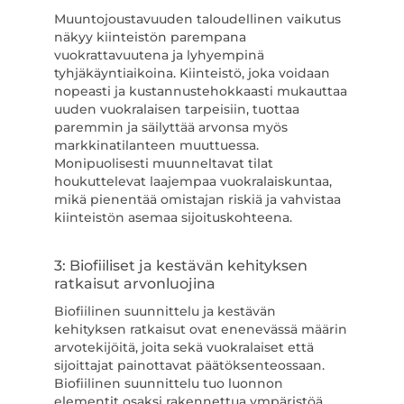
Muuntojoustavuuden taloudellinen vaikutus
näkyy kiinteistön parempana
vuokrattavuutena ja lyhyempinä
tyhjäkäyntiaikoina. Kiinteistö, joka voidaan
nopeasti ja kustannustehokkaasti mukauttaa
uuden vuokralaisen tarpeisiin, tuottaa
paremmin ja säilyttää arvonsa myös
markkinatilanteen muuttuessa.
Monipuolisesti muunneltavat tilat
houkuttelevat laajempaa vuokralaiskuntaa,
mikä pienentää omistajan riskiä ja vahvistaa
kiinteistön asemaa sijoituskohteena.
3: Biofiiliset ja kestävän kehityksen
ratkaisut arvonluojina
Biofiilinen suunnittelu ja kestävän
kehityksen ratkaisut ovat enenevässä määrin
arvotekijöitä, joita sekä vuokralaiset että
sijoittajat painottavat päätöksenteossaan.
Biofiilinen suunnittelu tuo luonnon
elementit osaksi rakennettua ympäristöä