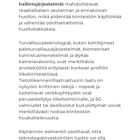
hallintajärjestelmät
mahdollistavat
reaaliaikaisen seurannan ja ennakoivan
huollon, mikä pidentää kiinteistön käyttöikää
ja vähentää odottamattomia
huoltokatkoksia.
Turvallisuusteknologiat, kuten kehittyneet
paloturvallisuusjärjestelmät, biometriset
tunnistusmenetelmät ja älykäs
kameravalvonta, ovat merkittäviä
arvotekijöitä erityisesti korkean profiilin
liikekiinteistöissä.
Tietoliikenneinfrastruktuurin laatu on
nykyisin kriittinen tekijä – nopeat ja
luotettavat verkkoyhteydet ovat
perusedellytys liiketoiminnalle, ja 5G-
valmiudet tai dedikoidut kuituliittymät voivat
merkittävästi nostaa kiinteistön
houkuttelevuutta.
Käytännön esimerkit osoittavat, että
teknologiainvestointien tuotto voi olla