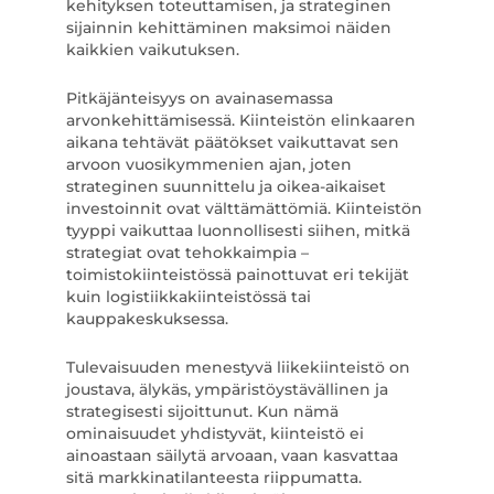
kehityksen toteuttamisen, ja strateginen
sijainnin kehittäminen maksimoi näiden
kaikkien vaikutuksen.
Pitkäjänteisyys on avainasemassa
arvonkehittämisessä. Kiinteistön elinkaaren
aikana tehtävät päätökset vaikuttavat sen
arvoon vuosikymmenien ajan, joten
strateginen suunnittelu ja oikea-aikaiset
investoinnit ovat välttämättömiä. Kiinteistön
tyyppi vaikuttaa luonnollisesti siihen, mitkä
strategiat ovat tehokkaimpia –
toimistokiinteistössä painottuvat eri tekijät
kuin logistiikkakiinteistössä tai
kauppakeskuksessa.
Tulevaisuuden menestyvä liikekiinteistö on
joustava, älykäs, ympäristöystävällinen ja
strategisesti sijoittunut. Kun nämä
ominaisuudet yhdistyvät, kiinteistö ei
ainoastaan säilytä arvoaan, vaan kasvattaa
sitä markkinatilanteesta riippumatta.