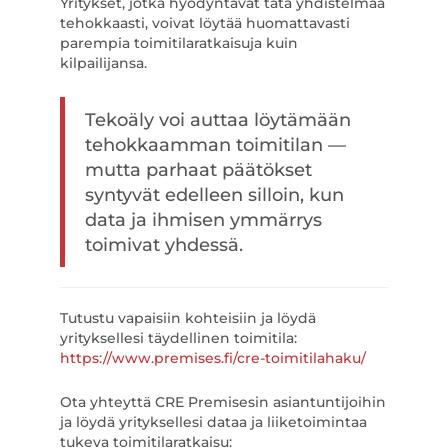
Yritykset, jotka hyödyntävät tätä yhdistelmää
tehokkaasti, voivat löytää huomattavasti
parempia toimitilaratkaisuja kuin
kilpailijansa.
Tekoäly voi auttaa löytämään
tehokkaamman toimitilan —
mutta parhaat päätökset
syntyvät edelleen silloin, kun
data ja ihmisen ymmärrys
toimivat yhdessä.
Tutustu vapaisiin kohteisiin ja löydä
yrityksellesi täydellinen toimitila:
https://www.premises.fi/cre-toimitilahaku/
Ota yhteyttä CRE Premisesin asiantuntijoihin
ja löydä yrityksellesi dataa ja liiketoimintaa
tukeva toimitilaratkaisu: