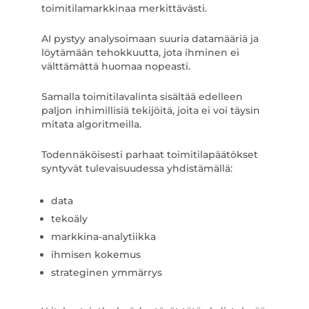
toimitilamarkkinaa merkittävästi.
AI pystyy analysoimaan suuria datamääriä ja
löytämään tehokkuutta, jota ihminen ei
välttämättä huomaa nopeasti.
Samalla toimitilavalinta sisältää edelleen
paljon inhimillisiä tekijöitä, joita ei voi täysin
mitata algoritmeilla.
Todennäköisesti parhaat toimitilapäätökset
syntyvät tulevaisuudessa yhdistämällä:
data
tekoäly
markkina-analytiikka
ihmisen kokemus
strateginen ymmärrys