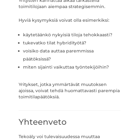
Yritysten kannattaa alkaa tarkastella
toimitilojaan aiempaa strategisemmin.
Hyviä kysymyksiä voivat olla esimerkiksi:
käytetäänkö nykyisiä tiloja tehokkaasti?
tukevatko tilat hybridityötä?
voisiko data auttaa paremmissa
päätöksissä?
miten sijainti vaikuttaa työntekijöihin?
Yritykset, jotka ymmärtävät muutoksen
ajoissa, voivat tehdä huomattavasti parempia
toimitilapäätöksiä.
Yhteenveto
Tekoäly voi tulevaisuudessa muuttaa