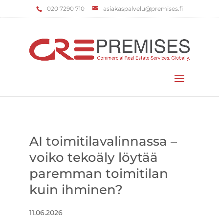
‌020 7290 710
asiakaspalvelu@premises.fi
Valitse sivu
AI toimitilavalinnassa –
voiko tekoäly löytää
paremman toimitilan
kuin ihminen?
11.06.2026