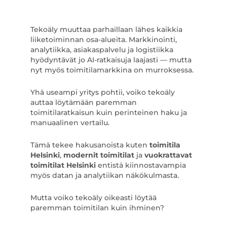
Tekoäly muuttaa parhaillaan lähes kaikkia
liiketoiminnan osa-alueita. Markkinointi,
analytiikka, asiakaspalvelu ja logistiikka
hyödyntävät jo AI-ratkaisuja laajasti — mutta
nyt myös toimitilamarkkina on murroksessa.
Yhä useampi yritys pohtii, voiko tekoäly
auttaa löytämään paremman
toimitilaratkaisun kuin perinteinen haku ja
manuaalinen vertailu.
Tämä tekee hakusanoista kuten
toimitila
Helsinki
,
modernit toimitilat
ja
vuokrattavat
toimitilat Helsinki
entistä kiinnostavampia
myös datan ja analytiikan näkökulmasta.
Mutta voiko tekoäly oikeasti löytää
paremman toimitilan kuin ihminen?