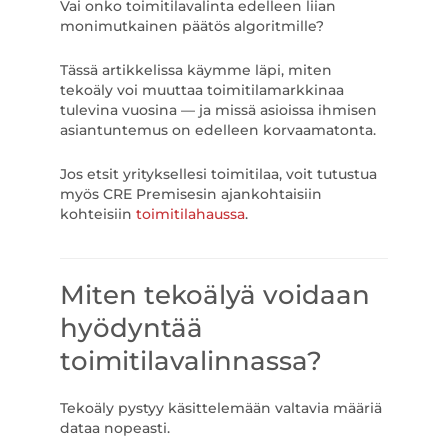
Vai onko toimitilavalinta edelleen liian
monimutkainen päätös algoritmille?
Tässä artikkelissa käymme läpi, miten
tekoäly voi muuttaa toimitilamarkkinaa
tulevina vuosina — ja missä asioissa ihmisen
asiantuntemus on edelleen korvaamatonta.
Jos etsit yrityksellesi toimitilaa, voit tutustua
myös CRE Premisesin ajankohtaisiin
kohteisiin
toimitilahaussa
.
Miten tekoälyä voidaan
hyödyntää
toimitilavalinnassa?
Tekoäly pystyy käsittelemään valtavia määriä
dataa nopeasti.