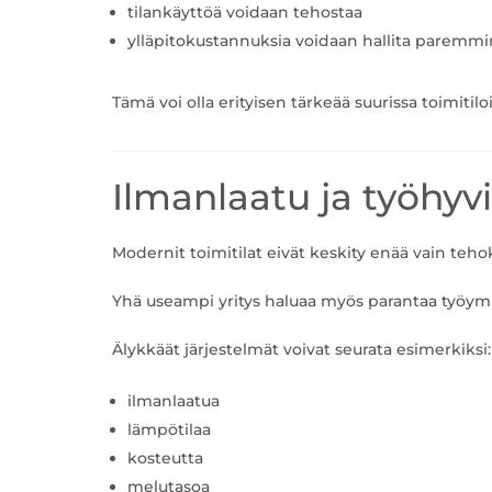
tilankäyttöä voidaan tehostaa
ylläpitokustannuksia voidaan hallita paremmi
Tämä voi olla erityisen tärkeää suurissa toimitiloi
Ilmanlaatu ja työhyv
Modernit toimitilat eivät keskity enää vain teh
Yhä useampi yritys haluaa myös parantaa työymp
Älykkäät järjestelmät voivat seurata esimerkiksi:
ilmanlaatua
lämpötilaa
kosteutta
melutasoa