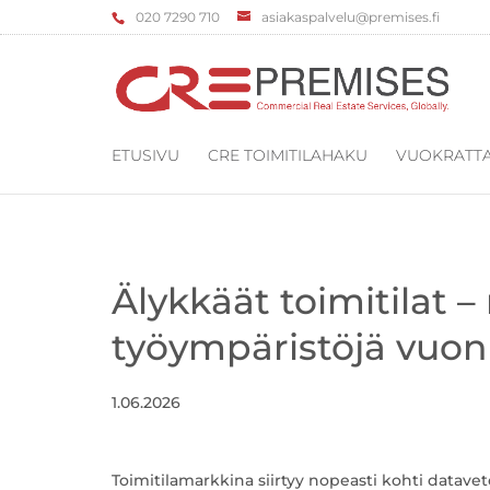
‌020 7290 710
asiakaspalvelu@premises.fi
ETUSIVU
CRE TOIMITILAHAKU
VUOKRATTA
Älykkäät toimitilat 
työympäristöjä vuo
1.06.2026
Toimitilamarkkina siirtyy nopeasti kohti dataveto