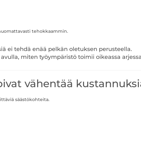
n huomattavasti tehokkaammin.
iä ei tehdä enää pelkän oletuksen perusteella.
vulla, miten työympäristö toimii oikeassa arjessa
voivat vähentää kustannuksi
ttäviä säästökohteita.