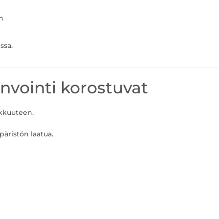
n
ssa.
invointi korostuvat
okkuuteen.
äristön laatua.