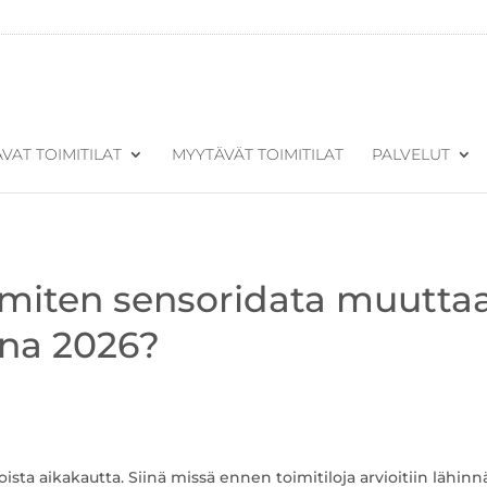
VAT TOIMITILAT
MYYTÄVÄT TOIMITILAT
PALVELUT
– miten sensoridata muutta
nna 2026?
ista aikakautta. Siinä missä ennen toimitiloja arvioitiin lähinn