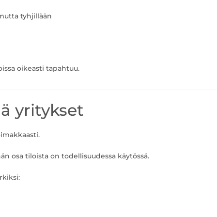
mutta tyhjillään
issa oikeasti tapahtuu.
ä yritykset
oimakkaasti.
hän osa tiloista on todellisuudessa käytössä.
kiksi: