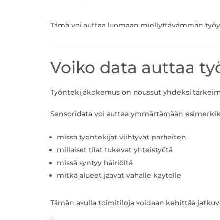
Tämä voi auttaa luomaan miellyttävämmän työym
Voiko data auttaa t
Työntekijäkokemus on noussut yhdeksi tärkeimm
Sensoridata voi auttaa ymmärtämään esimerkiks
missä työntekijät viihtyvät parhaiten
millaiset tilat tukevat yhteistyötä
missä syntyy häiriöitä
mitkä alueet jäävät vähälle käytölle
Tämän avulla toimitiloja voidaan kehittää jatku