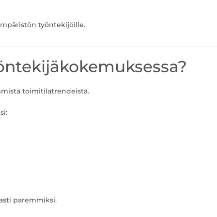
päristön työntekijöille.
yöntekijäkokemuksessa?
istä toimitilatrendeistä.
i:
vasti paremmiksi.