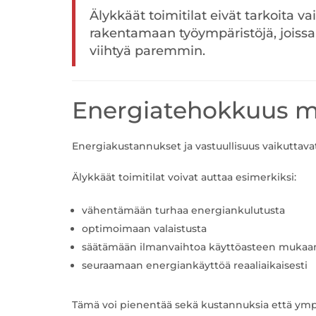
Älykkäät toimitilat eivät tarkoita 
rakentamaan työympäristöjä, joiss
viihtyä paremmin.
Energiatehokkuus m
Energiakustannukset ja vastuullisuus vaikuttava
Älykkäät toimitilat voivat auttaa esimerkiksi:
vähentämään turhaa energiankulutusta
optimoimaan valaistusta
säätämään ilmanvaihtoa käyttöasteen mukaa
seuraamaan energiankäyttöä reaaliaikaisesti
Tämä voi pienentää sekä kustannuksia että ympä