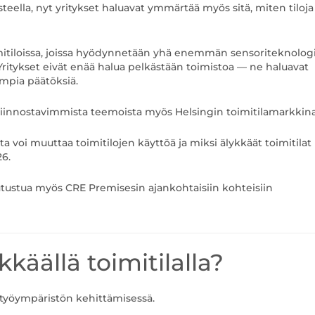
teella, nyt yritykset haluavat ymmärtää myös sitä, miten tiloja
mitiloissa, joissa hyödynnetään yhä enemmän sensoriteknologi
. Yritykset eivät enää halua pelkästään toimistoa — ne haluavat
mpia päätöksiä.
 kiinnostavimmista teemoista myös Helsingin toimitilamarkkina
a voi muuttaa toimitilojen käyttöä ja miksi älykkäät toimitilat
6.
 tutustua myös CRE Premisesin ajankohtaisiin kohteisiin
kkäällä toimitilalla?
 työympäristön kehittämisessä.