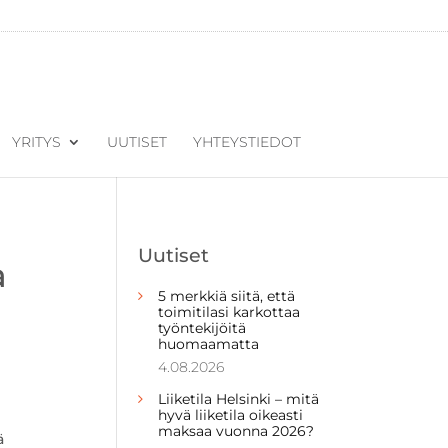
YRITYS
UUTISET
YHTEYSTIEDOT
Uutiset
a
5 merkkiä siitä, että
toimitilasi karkottaa
työntekijöitä
huomaamatta
4.08.2026
Liiketila Helsinki – mitä
hyvä liiketila oikeasti
maksaa vuonna 2026?
ä