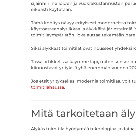
sijainnin, neliöiden ja vuokrakustannusten perus
oikeasti käytetään.
Tämä kehitys näkyy erityisesti moderneissa toi
käyttöasteanalytiikkaa ja älykkäitä järjestelmiä
toimitilaympäristön, joka auttaa tekemään pare
Siksi älykkäät toimitilat ovat nousseet yhdeksi
Tässä artikkelissa käymme läpi, miten sensoridat
kiinnostavat yrityksiä yhä enemmän vuonna 202
Jos etsit yrityksellesi modernia toimitilaa, voit
toimitilahaussa
.
Mitä tarkoitetaan äly
Älykäs toimitila hyödyntää teknologiaa ja dataa