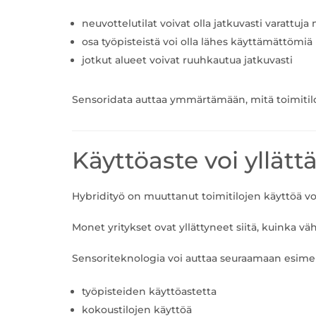
neuvottelutilat voivat olla jatkuvasti varattuja 
osa työpisteistä voi olla lähes käyttämättömiä
jotkut alueet voivat ruuhkautua jatkuvasti
Sensoridata auttaa ymmärtämään, mitä toimitilo
Käyttöaste voi yllättä
Hybridityö on muuttanut toimitilojen käyttöä v
Monet yritykset ovat yllättyneet siitä, kuinka vä
Sensoriteknologia voi auttaa seuraamaan esimer
työpisteiden käyttöastetta
kokoustilojen käyttöä