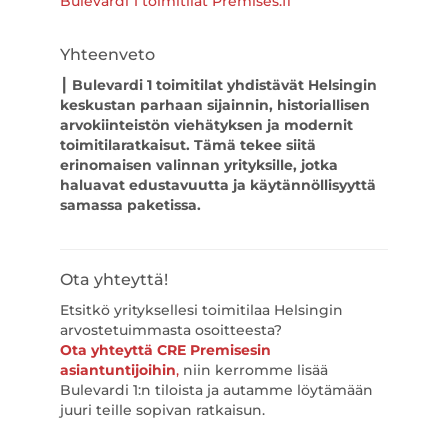
Bulevardi 1 toimitilat Premises.fi
Yhteenveto
┃
Bulevardi 1 toimitilat yhdistävät Helsingin
keskustan parhaan sijainnin, historiallisen
arvokiinteistön viehätyksen ja modernit
toimitilaratkaisut. Tämä tekee siitä
erinomaisen valinnan yrityksille, jotka
haluavat edustavuutta ja käytännöllisyyttä
samassa paketissa.
Ota yhteyttä!
Etsitkö yrityksellesi toimitilaa Helsingin
arvostetuimmasta osoitteesta?
Ota yhteyttä CRE Premisesin
asiantuntijoihin
,
niin kerromme lisää
Bulevardi 1:n tiloista ja autamme löytämään
juuri teille sopivan ratkaisun.