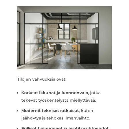
Tilojen vahvuuksia ovat:
Korkeat ikkunat ja luonnonvalo
, jotka
tekevät työskentelystä miellyttävää.
Modernit tekniset ratkaisut
, kuten
jäähdytys ja tehokas ilmanvaihto.
Erilliset työhuoneet ja avotilavaihtoehdot
,