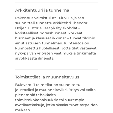
Arkkitehtuuri ja tunnelma
Rakennus valmistui 1890-luvulla ja sen
suunnitteli tunnettu arkkitehti Theodor
Höijer. Historialliset yksityiskohdat –
koristeelliset porrashuoneet, korkeat
huoneet ja klassiset ikkunat – tuovat tiloihin
ainutlaatuisen tunnelman. Kiinteistöä on
kunnostettu huolellisesti, jotta tilat vastaavat
nykypäivän yritysten vaatimuksia tinkimättä
arvokkaasta ilmeestä.
Toimistotilat ja muunneltavuus
Bulevardi 1 toimitilat on suunniteltu
joustaviksi ja muunneltaviksi. Yritys voi valita
pienempiä tehokkaita
toimistokokonaisuuksia tai suurempia
avotilaratkaisuja, jotka skaalautuvat tarpeiden
mukaan.