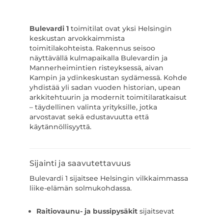
Bulevardi 1
toimitilat ovat yksi Helsingin
keskustan arvokkaimmista
toimitilakohteista. Rakennus seisoo
näyttävällä kulmapaikalla Bulevardin ja
Mannerheimintien risteyksessä, aivan
Kampin ja ydinkeskustan sydämessä. Kohde
yhdistää yli sadan vuoden historian, upean
arkkitehtuurin ja modernit toimitilaratkaisut
– täydellinen valinta yrityksille, jotka
arvostavat sekä edustavuutta että
käytännöllisyyttä.
Sijainti ja saavutettavuus
Bulevardi 1 sijaitsee Helsingin vilkkaimmassa
liike-elämän solmukohdassa.
Raitiovaunu- ja bussipysäkit
sijaitsevat