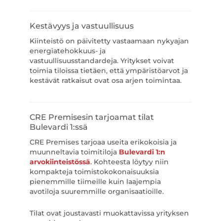
Kestävyys ja vastuullisuus
Kiinteistö on päivitetty vastaamaan nykyajan
energiatehokkuus- ja
vastuullisuusstandardeja. Yritykset voivat
toimia tiloissa tietäen, että ympäristöarvot ja
kestävät ratkaisut ovat osa arjen toimintaa.
CRE Premisesin tarjoamat tilat
Bulevardi 1:ssä
CRE Premises tarjoaa useita erikokoisia ja
muunneltavia toimitiloja
Bulevardi 1:n
arvokiinteistössä
. Kohteesta löytyy niin
kompakteja toimistokokonaisuuksia
pienemmille tiimeille kuin laajempia
avotiloja suuremmille organisaatioille.
Tilat ovat joustavasti muokattavissa yrityksen