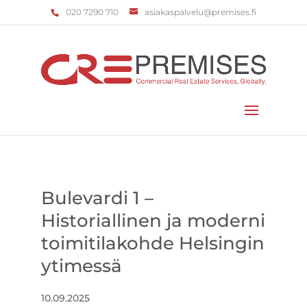
‌020 7290 710
asiakaspalvelu@premises.fi
Valitse sivu
Bulevardi 1 –
Historiallinen ja moderni
toimitilakohde Helsingin
ytimessä
10.09.2025