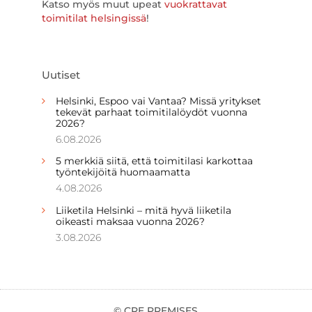
Katso myös muut upeat
vuokrattavat
toimitilat helsingissä
!
Uutiset
Helsinki, Espoo vai Vantaa? Missä yritykset
tekevät parhaat toimitilalöydöt vuonna
2026?
6.08.2026
5 merkkiä siitä, että toimitilasi karkottaa
työntekijöitä huomaamatta
4.08.2026
Liiketila Helsinki – mitä hyvä liiketila
oikeasti maksaa vuonna 2026?
3.08.2026
© CRE PREMISES