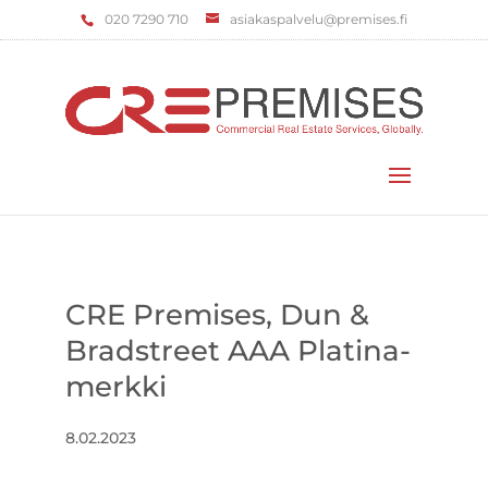
‌020 7290 710
asiakaspalvelu@premises.fi
Valitse sivu
CRE Premises, Dun &
Bradstreet AAA Platina-
merkki
8.02.2023