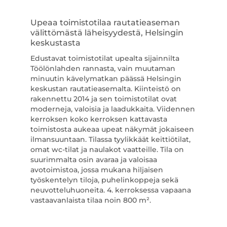
Upeaa toimistotilaa rautatieaseman
välittömästä läheisyydestä, Helsingin
keskustasta
Edustavat toimistotilat upealta sijainnilta
Töölönlahden rannasta, vain muutaman
minuutin kävelymatkan päässä Helsingin
keskustan rautatieasemalta. Kiinteistö on
rakennettu 2014 ja sen toimistotilat ovat
moderneja, valoisia ja laadukkaita. Viidennen
kerroksen koko kerroksen kattavasta
toimistosta aukeaa upeat näkymät jokaiseen
ilmansuuntaan. Tilassa tyylikkäät keittiötilat,
omat wc-tilat ja naulakot vaatteille. Tila on
suurimmalta osin avaraa ja valoisaa
avotoimistoa, jossa mukana hiljaisen
työskentelyn tiloja, puhelinkoppeja sekä
neuvotteluhuoneita. 4. kerroksessa vapaana
vastaavanlaista tilaa noin 800 m².