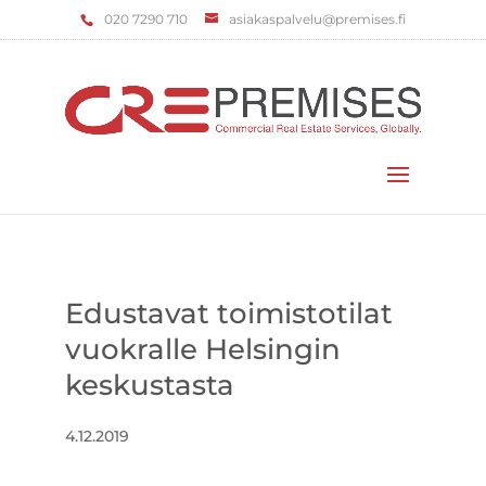
‌020 7290 710
asiakaspalvelu@premises.fi
Valitse sivu
Edustavat toimistotilat
vuokralle Helsingin
keskustasta
4.12.2019