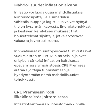
Mahdollisuudet inflaation aikana
Inflaatio voi luoda uusia mahdollisuuksia
kiinteistösijoittajille. Esimerkiksi
vähittäiskauppa ja logistiikka voivat hyötyä
tilojen kysynnän kasvusta. Energiatehokkaat
ja kestävän kehityksen mukaiset tilat
houkuttelevat sijoittajia, jotka arvostavat
vakautta ja vastuullisuutta.
Innovatiiviset muuntojoustavat tilat vastaavat
vuokralaisten muuttuviin tarpeisiin ja ovat
erityisen tärkeitä inflaation kaltaisessa
epävarmassa ympäristössä. CRE Premises
auttaa sijoittajia tunnistamaan ja
hyödyntämään nämä mahdollisuudet
tehokkaasti.
CRE Premisesin rooli
liikekiinteistösijoittamisessa
Inflaatiotilanteessa kiinteistömarkkinoilla