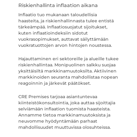
Riskienhallinta inflaation aikana
Inflaatio tuo mukanaan taloudellisia
haasteita, ja riskienhallinnasta tulee entistä
tärkeämpää. Inflaatiosuojatut sijoitukset,
kuten inflaatioindeksiin sidotut
vuokrasopimukset, auttavat säilyttämään
vuokratuottojen arvon hintojen noustessa.
Hajauttaminen eri sektoreille ja alueille tukee
riskienhallintaa. Monipuolinen salkku suojaa
yksittäisiltä markkinamuutoksilta. Aktiivinen
markkinoiden seuranta mahdollistaa nopean
reagoinnin ja järkevät päätökset.
CRE Premises tarjoaa asiantuntevaa
kiinteistökonsultointia, joka auttaa sijoittajia
selviämään inflaation tuomista haasteista.
Annamme tietoa markkinamuutoksista ja
neuvomme hyödyntämään parhaat
mahdollisuudet muuttuvissa olosuhteissa.