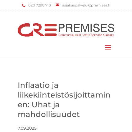
‌020 7290 710
asiakaspalvelu@premises.fi
Valitse sivu
Inflaatio ja
liikekiinteistösijoittamin
en: Uhat ja
mahdollisuudet
7.09.2025