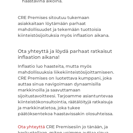
haastavina aikoina.
CRE Premises sitoutuu tukemaan
asiakkaitaan löytämään parhaat
mahdollisuudet ja tekemään tuottoisia
kiinteistösijoituksia myös inflaation aikana.
Ota yhteyttä ja löydä parhaat ratkaisut
inflaation aikana!
Inflaatio luo haasteita, mutta myös
mahdollisuuksia liikekiinteistösijoittamiseen.
CRE Premises on luotettava kumppani, joka
auttaa sinua navigoimaan dynaamisilla
markkinoilla ja saavuttamaan
sijoitustavoitteesi. Tarjoamme asiantuntevaa
kiinteistökonsultointia, räätälöityjä ratkaisuja
ja markkinatietoa, joka tukee
päätöksentekoa haastavissakin olosuhteissa.
Ota yhteyttä
CRE Premisesiin jo tänään, ja
keskustellaan, miten voimme auttaa sinua