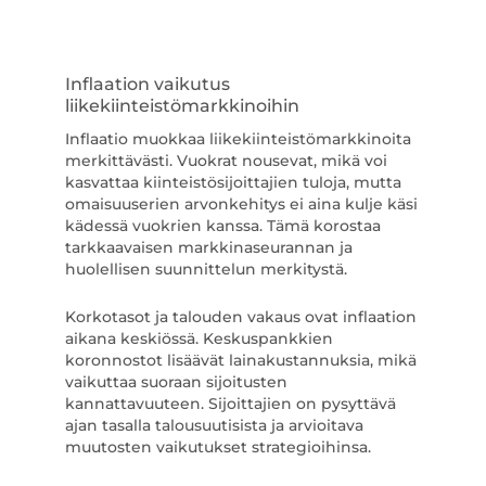
Inflaation vaikutus
liikekiinteistömarkkinoihin
Inflaatio muokkaa liikekiinteistömarkkinoita
merkittävästi. Vuokrat nousevat, mikä voi
kasvattaa kiinteistösijoittajien tuloja, mutta
omaisuuserien arvonkehitys ei aina kulje käsi
kädessä vuokrien kanssa. Tämä korostaa
tarkkaavaisen markkinaseurannan ja
huolellisen suunnittelun merkitystä.
Korkotasot ja talouden vakaus ovat inflaation
aikana keskiössä. Keskuspankkien
koronnostot lisäävät lainakustannuksia, mikä
vaikuttaa suoraan sijoitusten
kannattavuuteen. Sijoittajien on pysyttävä
ajan tasalla talousuutisista ja arvioitava
muutosten vaikutukset strategioihinsa.