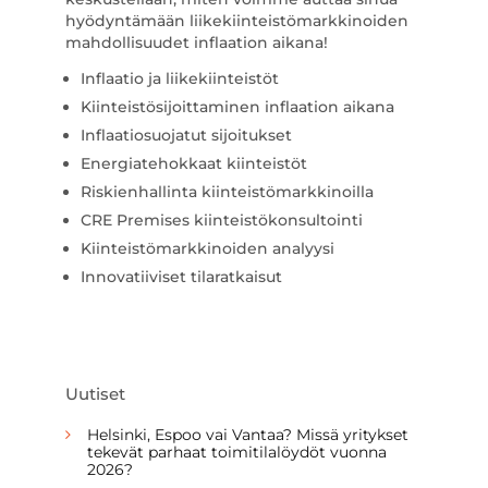
hyödyntämään liikekiinteistömarkkinoiden
mahdollisuudet inflaation aikana!
Inflaatio ja liikekiinteistöt
Kiinteistösijoittaminen inflaation aikana
Inflaatiosuojatut sijoitukset
Energiatehokkaat kiinteistöt
Riskienhallinta kiinteistömarkkinoilla
CRE Premises kiinteistökonsultointi
Kiinteistömarkkinoiden analyysi
Innovatiiviset tilaratkaisut
Uutiset
Helsinki, Espoo vai Vantaa? Missä yritykset
tekevät parhaat toimitilalöydöt vuonna
2026?