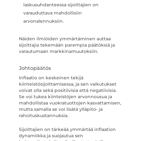
laskusuhdanteessa sijoittajien on
varauduttava mahdollisiin
arvonalennuksiin.
Näiden ilmiöiden ymmärtäminen auttaa
sijoittajia tekemään parempia päätöksiä ja
varautumaan markkinamuutoksiin.
Johtopäätös
Inflaatio on keskeinen tekijä
kiinteistösijoittamisessa, ja sen vaikutukset
voivat olla sekä positiivisia että negatiivisia.
Se voi tukea kiinteistöjen arvonnousua ja
mahdollistaa vuokratuottojen kasvattamisen,
mutta samalla se voi lisätä ylläpito- ja
rahoituskustannuksia.
Sijoittajien on tärkeää ymmärtää inflaation
dynamiikka ja suojautua sen