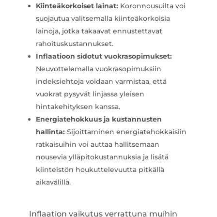
Kiinteäkorkoiset lainat:
Koronnousuilta voi
suojautua valitsemalla kiinteäkorkoisia
lainoja, jotka takaavat ennustettavat
rahoituskustannukset.
Inflaatioon sidotut vuokrasopimukset:
Neuvottelemalla vuokrasopimuksiin
indeksiehtoja voidaan varmistaa, että
vuokrat pysyvät linjassa yleisen
hintakehityksen kanssa.
Energiatehokkuus ja kustannusten
hallinta:
Sijoittaminen energiatehokkaisiin
ratkaisuihin voi auttaa hallitsemaan
nousevia ylläpitokustannuksia ja lisätä
kiinteistön houkuttelevuutta pitkällä
aikavälillä.
Inflaation vaikutus verrattuna muihin