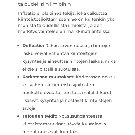
taloudellisiin ilmiöihin
Inflaatio ei ole ainoa tekijä, joka vaikuttaa
kiinteistösijoittamiseen. Se on kuitenkin yksi
monista taloudellisista ilmiöistä, joiden
merkitys vaihtelee eri markkinatilanteissa:
Deflaatio:
Rahan arvon nousu ja hintojen
lasku voivat vähentää kiinteistöjen
kysyntää ja aiheuttaa hintojen laskua, mikä
ei ole sijoittajille suotuisaa.
Korkotason muutokset:
Korkotason nousu
voi vähentää kiinteistösijoitusten
houkuttelevuutta, kun taas matalat korot
lisäävät kysyntää ja nostavat kiinteistöjen
arvoja.
Talouden syklit:
Noususuhdanteessa
kiinteistömarkkinat käyvät kuumina ja
hinnat nousevat, kun taas