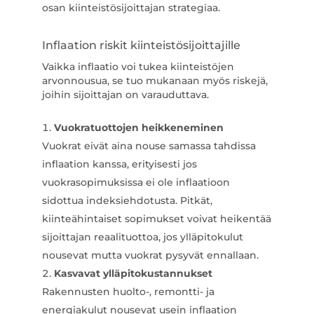
osan kiinteistösijoittajan strategiaa.
Inflaation riskit kiinteistösijoittajille
Vaikka inflaatio voi tukea kiinteistöjen
arvonnousua, se tuo mukanaan myös riskejä,
joihin sijoittajan on varauduttava.
Vuokratuottojen heikkeneminen
Vuokrat eivät aina nouse samassa tahdissa
inflaation kanssa, erityisesti jos
vuokrasopimuksissa ei ole inflaatioon
sidottua indeksiehdotusta. Pitkät,
kiinteähintaiset sopimukset voivat heikentää
sijoittajan reaalituottoa, jos ylläpitokulut
nousevat mutta vuokrat pysyvät ennallaan.
Kasvavat ylläpitokustannukset
Rakennusten huolto-, remontti- ja
energiakulut nousevat usein inflaation