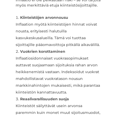
Inflaatio ei ole pelkästään riski – se voi tarjota
myös merkittäviä etuja kiinteistösijoittajille.
Kiinteistöjen arvonnousu
Inflaation myötä kiinteistöjen hinnat voivat
nousta, erityisesti halutuilla
kasvukeskusalueilla. Tämä voi tuottaa
sijoittajille pääomavoittoja pitkällä aikavälillä.
Vuokrien korottaminen
Inflaatiosidonnaiset vuokrasopimukset
auttavat suojaamaan sijoituksia rahan arvon
heikkenemistä vastaan. Indeksoidut vuokrat
mahdollistavat vuokratason nousun
markkinahintojen mukaisesti, mikä parantaa
kiinteistön kannattavuutta.
Reaalivarallisuuden suoja
Kiinteistöt säilyttävät usein arvonsa
paremmin kuin monet muut sijoitusmuodot,