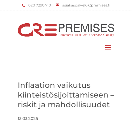
‌020 7290 710
asiakaspalvelu@premises.fi
Valitse sivu
Inflaation vaikutus
kiinteistösijoittamiseen –
riskit ja mahdollisuudet
13.03.2025