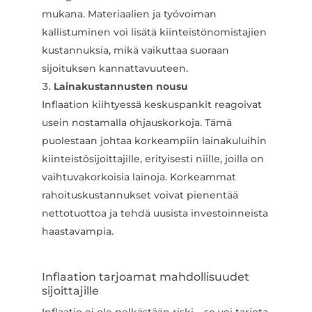
mukana. Materiaalien ja työvoiman
kallistuminen voi lisätä kiinteistönomistajien
kustannuksia, mikä vaikuttaa suoraan
sijoituksen kannattavuuteen.
Lainakustannusten nousu
Inflaation kiihtyessä keskuspankit reagoivat
usein nostamalla ohjauskorkoja. Tämä
puolestaan johtaa korkeampiin lainakuluihin
kiinteistösijoittajille, erityisesti niille, joilla on
vaihtuvakorkoisia lainoja. Korkeammat
rahoituskustannukset voivat pienentää
nettotuottoa ja tehdä uusista investoinneista
haastavampia.
Inflaation tarjoamat mahdollisuudet
sijoittajille