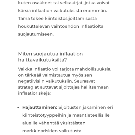
kuten osakkeet tai velkakirjat, jotka voivat
kärsiä inflaation vaikutuksista enemmän.
Tämä tekee kiinteistösijoittamisesta
houkuttelevan vaihtoehdon inflaatiolta
suojautumiseen.
Miten suojautua inflaation
haittavaikutuksilta?
Vaikka inflaatio voi tarjota mahdollisuuksia,
on tärkeää valmistautua myös sen
negatiivisiin vaikutuksiin. Seuraavat
strategiat auttavat sijoittajaa hallitsemaan
inflaatioriskejä:
Hajauttaminen:
Sijoitusten jakaminen eri
kiinteistötyyppeihin ja maantieteellisille
alueille vähentää yksittäisten
markkinariskien vaikutusta.