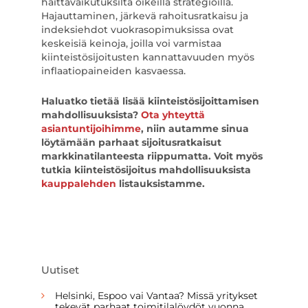
haittavaikutuksilta oikeilla strategioilla.
Hajauttaminen, järkevä rahoitusratkaisu ja
indeksiehdot vuokrasopimuksissa ovat
keskeisiä keinoja, joilla voi varmistaa
kiinteistösijoitusten kannattavuuden myös
inflaatiopaineiden kasvaessa.
Haluatko tietää lisää kiinteistösijoittamisen
mahdollisuuksista?
Ota yhteyttä
asiantuntijoihimme
, niin autamme sinua
löytämään parhaat sijoitusratkaisut
markkinatilanteesta riippumatta. Voit myös
tutkia kiinteistösijoitus mahdollisuuksista
kauppalehden
listauksistamme.
Uutiset
Helsinki, Espoo vai Vantaa? Missä yritykset
tekevät parhaat toimitilalöydöt vuonna