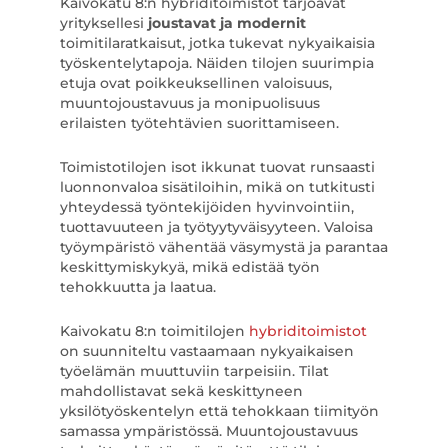
Kaivokatu 8:n hybriditoimistot tarjoavat
yrityksellesi
joustavat ja modernit
toimitilaratkaisut, jotka tukevat nykyaikaisia
työskentelytapoja. Näiden tilojen suurimpia
etuja ovat poikkeuksellinen valoisuus,
muuntojoustavuus ja monipuolisuus
erilaisten työtehtävien suorittamiseen.
Toimistotilojen isot ikkunat tuovat runsaasti
luonnonvaloa sisätiloihin, mikä on tutkitusti
yhteydessä työntekijöiden hyvinvointiin,
tuottavuuteen ja työtyytyväisyyteen. Valoisa
työympäristö vähentää väsymystä ja parantaa
keskittymiskykyä, mikä edistää työn
tehokkuutta ja laatua.
Kaivokatu 8:n toimitilojen
hybriditoimistot
on suunniteltu vastaamaan nykyaikaisen
työelämän muuttuviin tarpeisiin. Tilat
mahdollistavat sekä keskittyneen
yksilötyöskentelyn että tehokkaan tiimityön
samassa ympäristössä. Muuntojoustavuus