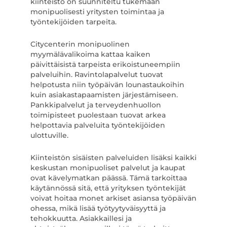
kiinteistö on suunniteltu tukemaan
monipuolisesti yritysten toimintaa ja
työntekijöiden tarpeita.
Citycenterin monipuolinen
myymälävalikoima kattaa kaiken
päivittäisistä tarpeista erikoistuneempiin
palveluihin. Ravintolapalvelut tuovat
helpotusta niin työpäivän lounastaukoihin
kuin asiakastapaamisten järjestämiseen.
Pankkipalvelut ja terveydenhuollon
toimipisteet puolestaan tuovat arkea
helpottavia palveluita työntekijöiden
ulottuville.
Kiinteistön sisäisten palveluiden lisäksi kaikki
keskustan monipuoliset palvelut ja kaupat
ovat kävelymatkan päässä. Tämä tarkoittaa
käytännössä sitä, että yrityksen työntekijät
voivat hoitaa monet arkiset asiansa työpäivän
ohessa, mikä lisää työtyytyväisyyttä ja
tehokkuutta. Asiakkaillesi ja