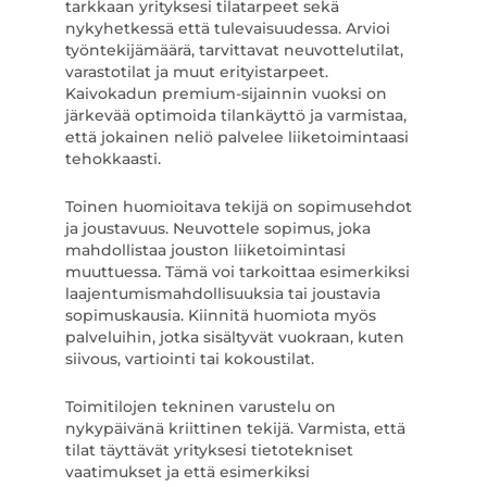
tarkkaan yrityksesi tilatarpeet sekä
nykyhetkessä että tulevaisuudessa. Arvioi
työntekijämäärä, tarvittavat neuvottelutilat,
varastotilat ja muut erityistarpeet.
Kaivokadun premium-sijainnin vuoksi on
järkevää optimoida tilankäyttö ja varmistaa,
että jokainen neliö palvelee liiketoimintaasi
tehokkaasti.
Toinen huomioitava tekijä on sopimusehdot
ja joustavuus. Neuvottele sopimus, joka
mahdollistaa jouston liiketoimintasi
muuttuessa. Tämä voi tarkoittaa esimerkiksi
laajentumismahdollisuuksia tai joustavia
sopimuskausia. Kiinnitä huomiota myös
palveluihin, jotka sisältyvät vuokraan, kuten
siivous, vartiointi tai kokoustilat.
Toimitilojen tekninen varustelu on
nykypäivänä kriittinen tekijä. Varmista, että
tilat täyttävät yrityksesi tietotekniset
vaatimukset ja että esimerkiksi