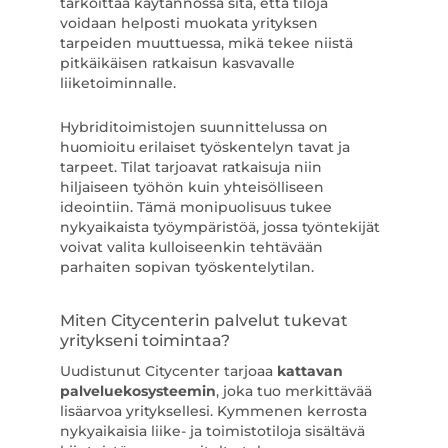
tarkoittaa käytännössä sitä, että tiloja
voidaan helposti muokata yrityksen
tarpeiden muuttuessa, mikä tekee niistä
pitkäikäisen ratkaisun kasvavalle
liiketoiminnalle.
Hybriditoimistojen suunnittelussa on
huomioitu erilaiset työskentelyn tavat ja
tarpeet. Tilat tarjoavat ratkaisuja niin
hiljaiseen työhön kuin yhteisölliseen
ideointiin. Tämä monipuolisuus tukee
nykyaikaista työympäristöä, jossa työntekijät
voivat valita kulloiseenkin tehtävään
parhaiten sopivan työskentelytilan.
Miten Citycenterin palvelut tukevat
yritykseni toimintaa?
Uudistunut Citycenter tarjoaa
kattavan
palveluekosysteemin
, joka tuo merkittävää
lisäarvoa yrityksellesi. Kymmenen kerrosta
nykyaikaisia liike- ja toimistotiloja sisältävä