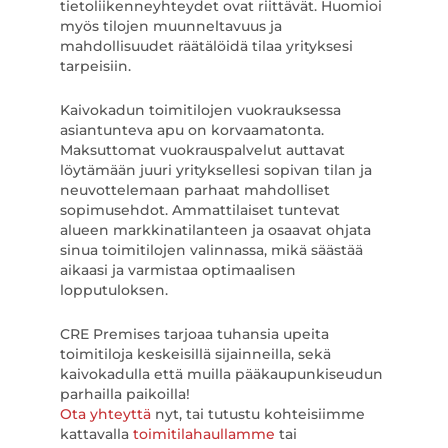
tietoliikenneyhteydet ovat riittävät. Huomioi
myös tilojen muunneltavuus ja
mahdollisuudet räätälöidä tilaa yrityksesi
tarpeisiin.
Kaivokadun toimitilojen vuokrauksessa
asiantunteva apu on korvaamatonta.
Maksuttomat vuokrauspalvelut auttavat
löytämään juuri yrityksellesi sopivan tilan ja
neuvottelemaan parhaat mahdolliset
sopimusehdot. Ammattilaiset tuntevat
alueen markkinatilanteen ja osaavat ohjata
sinua toimitilojen valinnassa, mikä säästää
aikaasi ja varmistaa optimaalisen
lopputuloksen.
CRE Premises tarjoaa tuhansia upeita
toimitiloja keskeisillä sijainneilla, sekä
kaivokadulla että muilla pääkaupunkiseudun
parhailla paikoilla!
Ota yhteyttä
nyt, tai tutustu kohteisiimme
kattavalla
toimitilahaullamme
tai