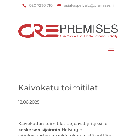
‌020 7290 710
asiakaspalvelu@premises.fi
Valitse sivu
Kaivokatu toimitilat
12.06.2025
Kaivokadun toimitilat tarjoavat yrityksille
keskeisen sijainnin
Helsingin
ydinkeskustassa, mikä tekee niistä erittäin