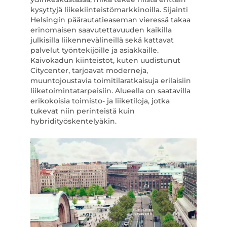
kysyttyjä liikekiinteistömarkkinoilla. Sijainti
Helsingin päärautatieaseman vieressä takaa
erinomaisen saavutettavuuden kaikilla
julkisilla liikennevälineillä sekä kattavat
palvelut työntekijöille ja asiakkaille.
Kaivokadun kiinteistöt, kuten uudistunut
Citycenter, tarjoavat moderneja,
muuntojoustavia toimitilaratkaisuja erilaisiin
liiketoimintatarpeisiin. Alueella on saatavilla
erikokoisia toimisto- ja liiketiloja, jotka
tukevat niin perinteistä kuin
hybridityöskentelyäkin.