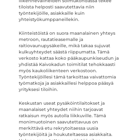
liikennevälineiden solmukohdassa tekee
tiloista helposti saavutettavia niin
työntekijöille, asiakkaille kuin
yhteistyökumppaneillekin.
Kiinteistöistä on suora maanalainen yhteys
metroon, rautatieasemalle ja
raitiovaunupysäkeille, mikä takaa sujuvat
kulkuyhteydet säästä riippumatta. Tämä
verkosto kattaa koko pääkaupunkiseudun ja
yhdistää Kaivokadun toimitilat tehokkaasti
myös kaukoliikenteen verkostoon.
Työntekijöillesi tämä tarkoittaa vaivattomia
työmatkoja ja asiakkaillesi helppoa pääsyä
yrityksesi tiloihin.
Keskustan useat pysäköintilaitokset ja
maanalaiset yhteydet niihin tarjoavat
ratkaisun myös autolla liikkuville. Tämä
monimuotoinen saavutettavuus on
merkittävä etu rekrytoitaessa uusia
työntekijöitä ja houkuteltaessa asiakkaita.