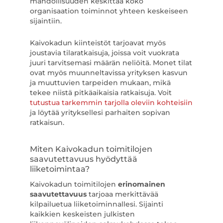
mahdollisuuden keskittää koko
organisaation toiminnot yhteen keskeiseen
sijaintiin.
Kaivokadun kiinteistöt tarjoavat myös
joustavia tilaratkaisuja, joissa voit vuokrata
juuri tarvitsemasi määrän neliöitä. Monet tilat
ovat myös muunneltavissa yrityksen kasvun
ja muuttuvien tarpeiden mukaan, mikä
tekee niistä pitkäaikaisia ratkaisuja. Voit
tutustua tarkemmin tarjolla oleviin kohteisiin
ja löytää yrityksellesi parhaiten sopivan
ratkaisun.
Miten Kaivokadun toimitilojen
saavutettavuus hyödyttää
liiketoimintaa?
Kaivokadun toimitilojen
erinomainen
saavutettavuus
tarjoaa merkittävää
kilpailuetua liiketoiminnallesi. Sijainti
kaikkien keskeisten julkisten