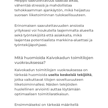
Helppo saavutettavuus säästää aikaa,
vähentää stressiä ja mahdollistaa
tehokkaamman ajankäytön, mikä heijastuu
suoraan liiketoiminnan tuloksellisuuteen.
Erinomaisen saavutettavuuden ansiosta
yrityksesi voi houkutella laajemmalta alueelta
sekä työntekijöitä että asiakkaita, mikä
laajentaa potentiaalista markkina-aluettasi ja
työntekijäpohjaasi.
Mitä huomioida Kaivokadun toimitilojen
vuokrauksessa?
Kaivokadun toimitilojen vuokrauksessa on
tärkeää huomioida
useita keskeisiä tekijöitä
,
jotka vaikuttavat tilojen soveltuvuuteen
liiketoiminnallesi. Näiden tekijöiden
huolellinen arviointi auttaa löytämään
optimaalisen toimitilaratkaisun.
Ensimmäiseksi on tärkeää määritellä