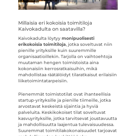
Millaisia eri kokoisia toimitiloja
Kaivokadulta on saatavilla?
Kaivokadulta löytyy
monipuolisesti
erikokoisia toimitiloja
, jotka soveltuvat niin
pienille yrityksille kuin suuremmille
organisaatioillekin. Tarjolla on vaihtoehtoja
muutaman hengen toimistoista aina
kokonaisiin kerrosratkaisuihin, mikä
mahdollistaa räätälöidyt tilaratkaisut erilaisiin
liiketoimintatarpeisiin.
Pienemmät toimistotilat ovat ihanteellisia
startup-yrityksille ja pienille tiimeille, jotka
arvostavat keskeistä sijaintia ja hyviä
palveluita. Keskikokoiset tilat soveltuvat
kasvuyrityksille, jotka tarvitsevat joustavuutta
ja mahdollisuutta laajentua tulevaisuudessa.
Suuremmat toimitilakokonaisuudet tarjoavat