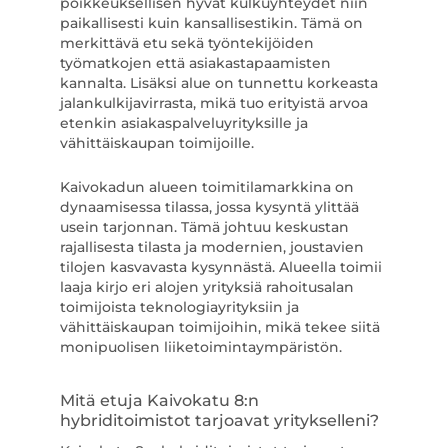
poikkeuksellisen hyvät kulkuyhteydet niin
paikallisesti kuin kansallisestikin. Tämä on
merkittävä etu sekä työntekijöiden
työmatkojen että asiakastapaamisten
kannalta. Lisäksi alue on tunnettu korkeasta
jalankulkijavirrasta, mikä tuo erityistä arvoa
etenkin asiakaspalveluyrityksille ja
vähittäiskaupan toimijoille.
Kaivokadun alueen toimitilamarkkina on
dynaamisessa tilassa, jossa kysyntä ylittää
usein tarjonnan. Tämä johtuu keskustan
rajallisesta tilasta ja modernien, joustavien
tilojen kasvavasta kysynnästä. Alueella toimii
laaja kirjo eri alojen yrityksiä rahoitusalan
toimijoista teknologiayrityksiin ja
vähittäiskaupan toimijoihin, mikä tekee siitä
monipuolisen liiketoimintaympäristön.
Mitä etuja Kaivokatu 8:n
hybriditoimistot tarjoavat yritykselleni?