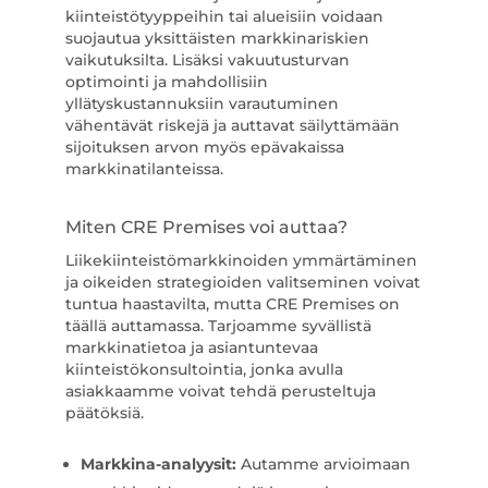
kiinteistötyyppeihin tai alueisiin voidaan
suojautua yksittäisten markkinariskien
vaikutuksilta. Lisäksi vakuutusturvan
optimointi ja mahdollisiin
yllätyskustannuksiin varautuminen
vähentävät riskejä ja auttavat säilyttämään
sijoituksen arvon myös epävakaissa
markkinatilanteissa.
Miten CRE Premises voi auttaa?
Liikekiinteistömarkkinoiden ymmärtäminen
ja oikeiden strategioiden valitseminen voivat
tuntua haastavilta, mutta CRE Premises on
täällä auttamassa. Tarjoamme syvällistä
markkinatietoa ja asiantuntevaa
kiinteistökonsultointia, jonka avulla
asiakkaamme voivat tehdä perusteltuja
päätöksiä.
Markkina-analyysit:
Autamme arvioimaan