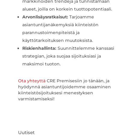
markkinoiden trendejä ja tunnistamaan
alueet, joilla on korkein tuottopotentiaali.
Arvonlisäysratkaisut:
Tarjoamme
asiantuntijanäkemyksiä kiinteistön
parannustoimenpiteistä ja
käyttötarkoituksen muutoksista.
Riskienhallinta:
Suunnittelemme kanssasi
strategian, joka suojaa sijoituksiasi ja
maksimoi tuoton.
Ota yhteyttä
CRE Premisesiin jo tänään, ja
hyödynnä asiantuntijoidemme osaaminen
kiinteistösijoituksesi menestyksen
varmistamiseksi!
Uutiset