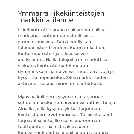
Ymmärrä liikekiinteistöjen
markkinatilanne
Liikekiinteistön arvon maksimointi alkaa
markkinatilanteen perusteellisesta
ymmärtämisestä. Tämä edellyttää
taloudellisten trendien, kuten inflaation,
korkomuutosten ja talouskasvun,
analysointia. Näillä tekijöillä on merkittävä
vaikutus kiinteistömarkkinoiden
dynamiikkaan, ja ne voivat muuttaa arvoja ja
kysyntää nopeastikin. Siksi markkinoiden
aktiivinen seuraaminen on elintärkeää.
Myös paikallinen kysynnän ja tarjonnan
suhde on keskeinen arvoon vaikuttava tekijä.
Alueilla, joilla kysyntä ylittää tarjonnan,
kiinteistöjen arvot nousevat. Tällaiset alueet
tarjoavat sijoittajille usein suuremman
tuottopotentiaalin. Lisäksi alueen
kehityshankkeet ja kilpailijoiden strategiat