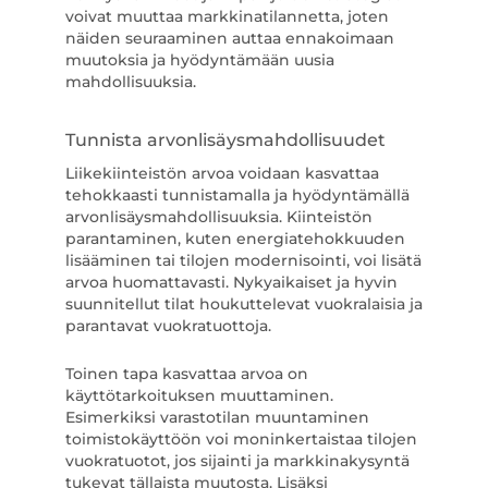
voivat muuttaa markkinatilannetta, joten
näiden seuraaminen auttaa ennakoimaan
muutoksia ja hyödyntämään uusia
mahdollisuuksia.
Tunnista arvonlisäysmahdollisuudet
Liikekiinteistön arvoa voidaan kasvattaa
tehokkaasti tunnistamalla ja hyödyntämällä
arvonlisäysmahdollisuuksia. Kiinteistön
parantaminen, kuten energiatehokkuuden
lisääminen tai tilojen modernisointi, voi lisätä
arvoa huomattavasti. Nykyaikaiset ja hyvin
suunnitellut tilat houkuttelevat vuokralaisia ja
parantavat vuokratuottoja.
Toinen tapa kasvattaa arvoa on
käyttötarkoituksen muuttaminen.
Esimerkiksi varastotilan muuntaminen
toimistokäyttöön voi moninkertaistaa tilojen
vuokratuotot, jos sijainti ja markkinakysyntä
tukevat tällaista muutosta. Lisäksi