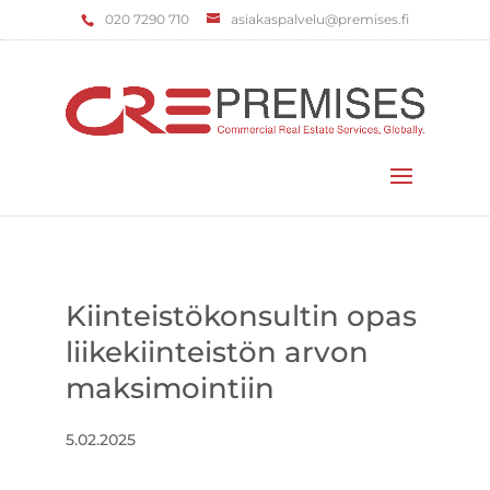
‌020 7290 710
asiakaspalvelu@premises.fi
Valitse sivu
Kiinteistökonsultin opas
liikekiinteistön arvon
maksimointiin
5.02.2025