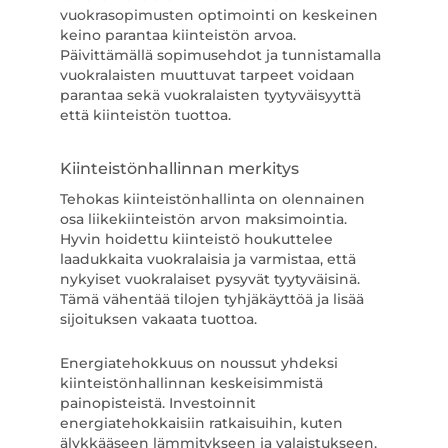
vuokrasopimusten optimointi on keskeinen
keino parantaa kiinteistön arvoa.
Päivittämällä sopimusehdot ja tunnistamalla
vuokralaisten muuttuvat tarpeet voidaan
parantaa sekä vuokralaisten tyytyväisyyttä
että kiinteistön tuottoa.
Kiinteistönhallinnan merkitys
Tehokas kiinteistönhallinta on olennainen
osa liikekiinteistön arvon maksimointia.
Hyvin hoidettu kiinteistö houkuttelee
laadukkaita vuokralaisia ja varmistaa, että
nykyiset vuokralaiset pysyvät tyytyväisinä.
Tämä vähentää tilojen tyhjäkäyttöä ja lisää
sijoituksen vakaata tuottoa.
Energiatehokkuus on noussut yhdeksi
kiinteistönhallinnan keskeisimmistä
painopisteistä. Investoinnit
energiatehokkaisiin ratkaisuihin, kuten
älykkääseen lämmitykseen ja valaistukseen,