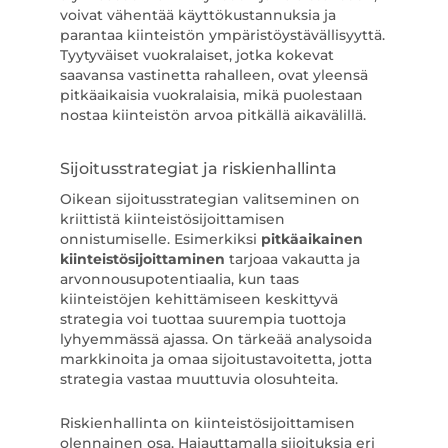
voivat vähentää käyttökustannuksia ja
parantaa kiinteistön ympäristöystävällisyyttä.
Tyytyväiset vuokralaiset, jotka kokevat
saavansa vastinetta rahalleen, ovat yleensä
pitkäaikaisia vuokralaisia, mikä puolestaan
nostaa kiinteistön arvoa pitkällä aikavälillä.
Sijoitusstrategiat ja riskienhallinta
Oikean sijoitusstrategian valitseminen on
kriittistä kiinteistösijoittamisen
onnistumiselle. Esimerkiksi
pitkäaikainen
kiinteistösijoittaminen
tarjoaa vakautta ja
arvonnousupotentiaalia, kun taas
kiinteistöjen kehittämiseen keskittyvä
strategia voi tuottaa suurempia tuottoja
lyhyemmässä ajassa. On tärkeää analysoida
markkinoita ja omaa sijoitustavoitetta, jotta
strategia vastaa muuttuvia olosuhteita.
Riskienhallinta on kiinteistösijoittamisen
olennainen osa. Hajauttamalla sijoituksia eri