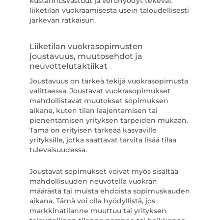
kustannusvastuut ja verohyödyt tekevät
liiketilan vuokraamisesta usein taloudellisesti
järkevän ratkaisun.
Liiketilan vuokrasopimusten
joustavuus, muutosehdot ja
neuvottelutaktiikat
Joustavuus on tärkeä tekijä vuokrasopimusta
valittaessa. Joustavat vuokrasopimukset
mahdollistavat muutokset sopimuksen
aikana, kuten tilan laajentamisen tai
pienentämisen yrityksen tarpeiden mukaan.
Tämä on erityisen tärkeää kasvaville
yrityksille, jotka saattavat tarvita lisää tilaa
tulevaisuudessa.
Joustavat sopimukset voivat myös sisältää
mahdollisuuden neuvotella vuokran
määrästä tai muista ehdoista sopimuskauden
aikana. Tämä voi olla hyödyllistä, jos
markkinatilanne muuttuu tai yrityksen