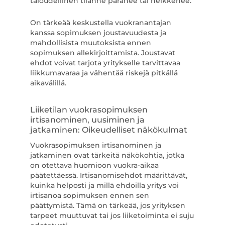
taloudellinen tilanne paranee tai heikkenee.
On tärkeää keskustella vuokranantajan
kanssa sopimuksen joustavuudesta ja
mahdollisista muutoksista ennen
sopimuksen allekirjoittamista. Joustavat
ehdot voivat tarjota yritykselle tarvittavaa
liikkumavaraa ja vähentää riskejä pitkällä
aikavälillä.
Liiketilan vuokrasopimuksen
irtisanominen, uusiminen ja
jatkaminen: Oikeudelliset näkökulmat
Vuokrasopimuksen irtisanominen ja
jatkaminen ovat tärkeitä näkökohtia, jotka
on otettava huomioon vuokra-aikaa
päätettäessä. Irtisanomisehdot määrittävät,
kuinka helposti ja millä ehdoilla yritys voi
irtisanoa sopimuksen ennen sen
päättymistä. Tämä on tärkeää, jos yrityksen
tarpeet muuttuvat tai jos liiketoiminta ei suju