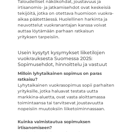
Taloudelliset näkökohdat, joustavuus ja
irtisanomis- ja jatkamisehdot ovat keskeisiä
tekijöitä, jotka on otettava huomioon vuokra-
aikaa päätettäessä. Huolellinen harkinta ja
neuvottelut vuokranantajan kanssa voivat
auttaa löytämään parhaan ratkaisun
yrityksen tarpeisiin.
Usein kysytyt kysymykset liiketilojen
vuokrauksesta Suomessa 2025:
Sopimusehdot, hinnoittelu ja vastuut
Milloin lyhytaikainen sopimus on paras
ratkaisu?
Lyhytaikainen vuokrasopimus sopii parhaiten
yrityksille, jotka haluavat testata uutta
markkina-aluetta, ovat vasta aloittamassa
toimintaansa tai tarvitsevat joustavuutta
nopeisiin muutoksiin liiketoiminnassaan.
Kuinka valmistautua sopimuksen
irtisanomiseen?