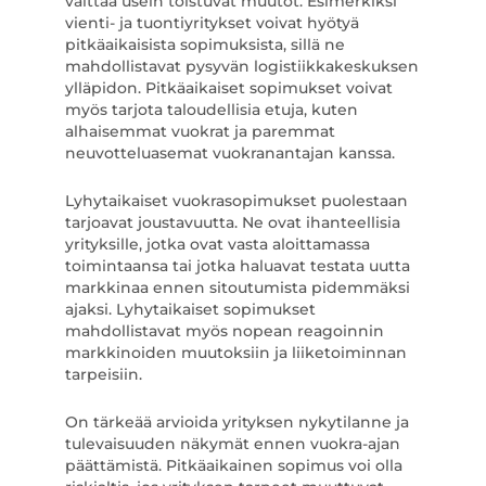
välttää usein toistuvat muutot. Esimerkiksi
vienti- ja tuontiyritykset voivat hyötyä
pitkäaikaisista sopimuksista, sillä ne
mahdollistavat pysyvän logistiikkakeskuksen
ylläpidon. Pitkäaikaiset sopimukset voivat
myös tarjota taloudellisia etuja, kuten
alhaisemmat vuokrat ja paremmat
neuvotteluasemat vuokranantajan kanssa.
Lyhytaikaiset vuokrasopimukset puolestaan
tarjoavat joustavuutta. Ne ovat ihanteellisia
yrityksille, jotka ovat vasta aloittamassa
toimintaansa tai jotka haluavat testata uutta
markkinaa ennen sitoutumista pidemmäksi
ajaksi. Lyhytaikaiset sopimukset
mahdollistavat myös nopean reagoinnin
markkinoiden muutoksiin ja liiketoiminnan
tarpeisiin.
On tärkeää arvioida yrityksen nykytilanne ja
tulevaisuuden näkymät ennen vuokra-ajan
päättämistä. Pitkäaikainen sopimus voi olla