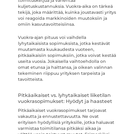
toimitusketjua ja vähentää
kuljetuskustannuksia. Vuokra-aika on tärkeä
tekijä, joka määrittää, kuinka joustavasti yritys
voi reagoida markkinoiden muutoksiin ja
omiin kasvutavoitteisiinsa.
Vuokra-ajan pituus voi vaihdella
lyhytaikaisista sopimuksista, jotka kestävät
muutamasta kuukaudesta vuoteen,
pitkäaikaisiin sopimuksiin, jotka voivat kestää
useita vuosia. Jokaisella vaihtoehdolla on
omat etunsa ja haittansa, ja oikean valinnan
tekeminen riippuu yrityksen tarpeista ja
tavoitteista.
Pitkäaikaiset vs. lyhytaikaiset liiketilan
vuokrasopimukset: Hyödyt ja haasteet
Pitkäaikaiset vuokrasopimukset tarjoavat
vakautta ja ennustettavuutta. Ne ovat
erityisen hyödyllisiä yrityksille, jotka haluavat
varmistaa toimitilansa pitkäksi aikaa ja