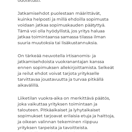
odotetusti.
Jatkamisehdot puolestaan määrittävät,
kuinka helposti ja millä ehdoilla sopimusta
voidaan jatkaa sopimuskauden päätyttyä.
Tämä voi olla hyödyllistä, jos yritys haluaa
jatkaa toimintaansa samassa tilassa ilman
suuria muutoksia tai lisäkustannuksia.
On tärkeää neuvotella irtisanomis- ja
jatkamisehdoista vuokranantajan kanssa
ennen sopimuksen allekirjoittamista. Selkeät
ja reilut ehdot voivat tarjota yritykselle
tarvittavaa joustavuutta ja turvaa pitkällä
aikavälillä.
Liiketilan vuokra-aika on merkittävä päätös,
joka vaikuttaa yrityksen toimintaan ja
talouteen. Pitkäaikaiset ja lyhytaikaiset
sopimukset tarjoavat erilaisia etuja ja haittoja,
ja oikean valinnan tekeminen riippuu
yrityksen tarpeista ja tavoitteista.