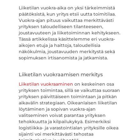
Liiketilan vuokra-aika on yksi tärkeimmistä
päätöksistä, kun yritys etsii uutta toimitilaa.
Vuokra-ajan pituus vaikuttaa merkittävästi
yrityksen taloudelliseen tilanteeseen,
joustavuuteen ja liiketoiminnan kehitykseen.
Tässä artikkelissa käsittelemme eri vuokra-
aikojen etuja ja haittoja, taloudellisia
näkökulmia, joustavuuden merkitystä sekä
sopimuksen irtisanomista ja jatkamista.
Liiketilan vuokraamisen merkitys
Liiketilan vuokraaminen
on keskeinen osa
yrityksen toimintaa, sillä se vaikuttaa suoraan
yrityksen päivittäiseen toimintaan ja pitkän
aikavälin strategiaan. Oikeanlaisen liiketilan
löytäminen ja sopivan vuokra-ajan
valitseminen voivat parantaa yrityksen
tehokkuutta ja kilpailukykyä. Esimerkiksi
logistiikka- ja varastointialan yrityksille oikea
sijainti voi merkittävästi tehostaa