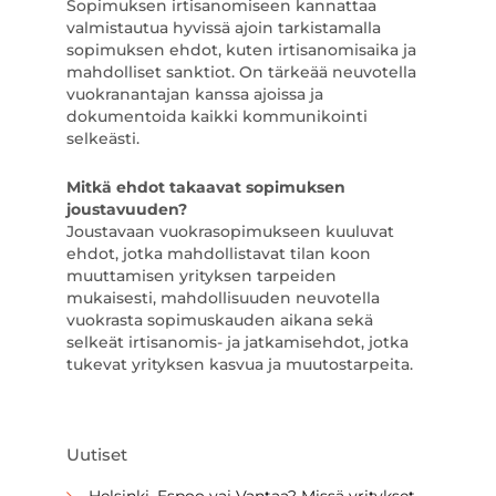
Sopimuksen irtisanomiseen kannattaa
valmistautua hyvissä ajoin tarkistamalla
sopimuksen ehdot, kuten irtisanomisaika ja
mahdolliset sanktiot. On tärkeää neuvotella
vuokranantajan kanssa ajoissa ja
dokumentoida kaikki kommunikointi
selkeästi.
Mitkä ehdot takaavat sopimuksen
joustavuuden?
Joustavaan vuokrasopimukseen kuuluvat
ehdot, jotka mahdollistavat tilan koon
muuttamisen yrityksen tarpeiden
mukaisesti, mahdollisuuden neuvotella
vuokrasta sopimuskauden aikana sekä
selkeät irtisanomis- ja jatkamisehdot, jotka
tukevat yrityksen kasvua ja muutostarpeita.
Uutiset