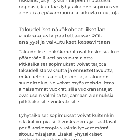
riskialtis, jos yrityksen tarpeet muuttuvat
nopeasti, kun taas lyhytaikainen sopimus voi
aiheuttaa epävarmuutta ja jatkuvia muuttoja.
Taloudelliset näkökohdat liiketilan
vuokra-ajasta päätettäessä: ROI-
analyysi ja vaikutukset kassavirtaan
Taloudelliset näkökohdat ovat keskeisiä, kun
päätetään liiketilan vuokra-ajasta.
Pitkäaikaiset sopimukset voivat tarjota
taloudellista vakautta ja ennustettavuutta,
mikä helpottaa budjetointia ja talouden
suunnittelua. Ne voivat myös mahdollistaa
alhaisemmat vuokrat, sillä vuokranantajat
ovat usein valmiita tarjoamaan alennuksia
pitkäaikaisille vuokralaisille.
Lyhytaikaiset sopimukset voivat kuitenkin
olla kalliimpia, sillä vuokranantajat saattavat
periä korkeampia vuokria lyhyemmästä
sitoutumisajasta. Lisäksi lyhytaikaiset