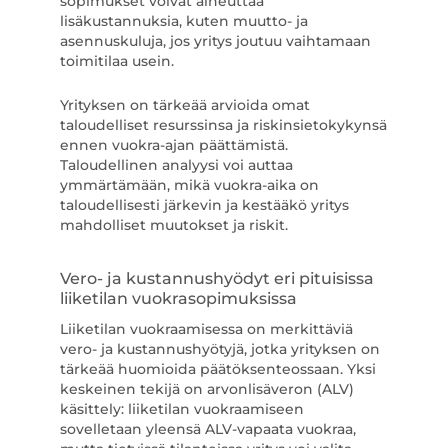
sopimukset voivat aiheuttaa
lisäkustannuksia, kuten muutto- ja
asennuskuluja, jos yritys joutuu vaihtamaan
toimitilaa usein.
Yrityksen on tärkeää arvioida omat
taloudelliset resurssinsa ja riskinsietokykynsä
ennen vuokra-ajan päättämistä.
Taloudellinen analyysi voi auttaa
ymmärtämään, mikä vuokra-aika on
taloudellisesti järkevin ja kestääkö yritys
mahdolliset muutokset ja riskit.
Vero- ja kustannushyödyt eri pituisissa
liiketilan vuokrasopimuksissa
Liiketilan vuokraamisessa on merkittäviä
vero- ja kustannushyötyjä, jotka yrityksen on
tärkeää huomioida päätöksenteossaan. Yksi
keskeinen tekijä on arvonlisäveron (ALV)
käsittely: liiketilan vuokraamiseen
sovelletaan yleensä ALV-vapaata vuokraa,