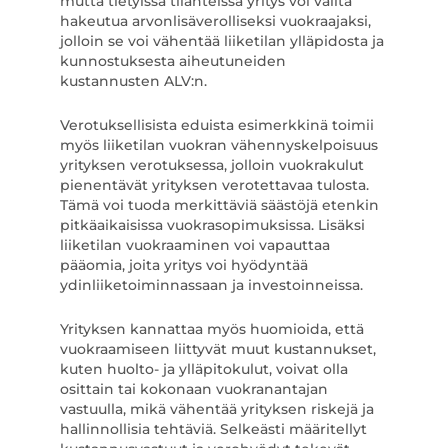
mutta tietyissä tilanteissa yritys voi valita
hakeutua arvonlisäverolliseksi vuokraajaksi,
jolloin se voi vähentää liiketilan ylläpidosta ja
kunnostuksesta aiheutuneiden
kustannusten ALV:n.
Verotuksellisista eduista esimerkkinä toimii
myös liiketilan vuokran vähennyskelpoisuus
yrityksen verotuksessa, jolloin vuokrakulut
pienentävät yrityksen verotettavaa tulosta.
Tämä voi tuoda merkittäviä säästöjä etenkin
pitkäaikaisissa vuokrasopimuksissa. Lisäksi
liiketilan vuokraaminen voi vapauttaa
pääomia, joita yritys voi hyödyntää
ydinliiketoiminnassaan ja investoinneissa.
Yrityksen kannattaa myös huomioida, että
vuokraamiseen liittyvät muut kustannukset,
kuten huolto- ja ylläpitokulut, voivat olla
osittain tai kokonaan vuokranantajan
vastuulla, mikä vähentää yrityksen riskejä ja
hallinnollisia tehtäviä. Selkeästi määritellyt