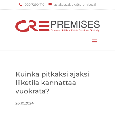
‌020 7290 710
asiakaspalvelu@premises.fi
Valitse sivu
Kuinka pitkäksi ajaksi
liiketila kannattaa
vuokrata?
26.10.2024