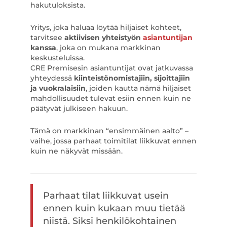
hakutuloksista.
Yritys, joka haluaa löytää hiljaiset kohteet,
tarvitsee
aktiivisen yhteistyön
asiantuntijan
kanssa
, joka on mukana markkinan
keskusteluissa.
CRE Premisesin asiantuntijat ovat jatkuvassa
yhteydessä
kiinteistönomistajiin, sijoittajiin
ja vuokralaisiin
, joiden kautta nämä hiljaiset
mahdollisuudet tulevat esiin ennen kuin ne
päätyvät julkiseen hakuun.
Tämä on markkinan “ensimmäinen aalto” –
vaihe, jossa parhaat toimitilat liikkuvat ennen
kuin ne näkyvät missään.
Parhaat tilat liikkuvat usein
ennen kuin kukaan muu tietää
niistä. Siksi henkilökohtainen