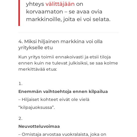
yhteys
välittäjään
on
korvaamaton – se avaa ovia
markkinoille, joita ei voi selata.
4. Miksi hiljainen markkina voi olla
yritykselle etu
Kun yritys toimii ennakoivasti ja etsii tiloja
ennen kuin ne tulevat julkisiksi, se saa kolme
merkittävää etua:
Enemmän vaihtoehtoja ennen kilpailua
– Hiljaiset kohteet eivät ole vielä
“kilpajuoksussa”.
Neuvotteluvoimaa
– Omistaja arvostaa vuokralaista, joka on