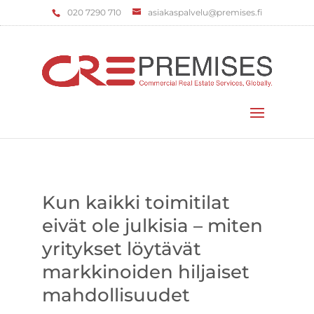
‌020 7290 710
asiakaspalvelu@premises.fi
Valitse sivu
Kun kaikki toimitilat
eivät ole julkisia – miten
yritykset löytävät
markkinoiden hiljaiset
mahdollisuudet