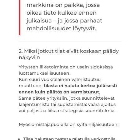
markkina on paikka, jossa
oikea tieto kulkee ennen
julkaisua – ja jossa parhaat
mahdollisuudet löytyvät.
2. Miksi jotkut tilat eivät koskaan päädy
näkyviin
Yritysten liiketoiminta on usein sidoksissa
luottamuksellisuuteen.
Kun suuri vuokralainen valmistautuu
muuttoon,
tilasta ei haluta kertoa julkisesti
ennen kuin päätös on varmistunut
.
Sama pätee yrityksiin, jotka suunnittelevat
laajentumista tai supistamista: väärä ajoitus
voi paljastaa liikaa strategisia suunnitelmia.
Myös omistajapuolella on syitä hiljaisuuteen:
Tilaa halutaan testata rajatulla verkostolla