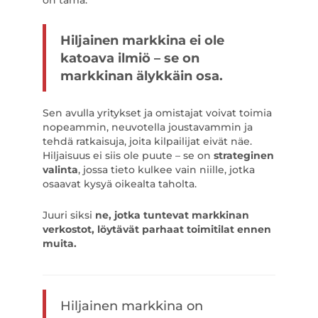
on tämä:
Hiljainen markkina ei ole
katoava ilmiö – se on
markkinan älykkäin osa.
Sen avulla yritykset ja omistajat voivat toimia
nopeammin, neuvotella joustavammin ja
tehdä ratkaisuja, joita kilpailijat eivät näe.
Hiljaisuus ei siis ole puute – se on
strateginen
valinta
, jossa tieto kulkee vain niille, jotka
osaavat kysyä oikealta taholta.
Juuri siksi
ne, jotka tuntevat markkinan
verkostot, löytävät parhaat toimitilat ennen
muita.
Hiljainen markkina on