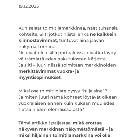
19.12.2025
Kun selaat toimitilamarkkinaa, näet tuhansia
kohteita. Silti jotkut niistä, ehkä
ne kaikkein
kiinnostavimmat
, tuntuvat aina jäävän
näkymättömiin.
Ne eivät ole esillä portaaleissa, eivätkä löydy
välttämättä edes hakutulosten kärjestä.
Ja silti – juuri niissä solmitaan markkinoiden
merkittävimmät vuokra- ja
myyntisopimukset
.
Miksi osa toimitiloista pysyy “hiljaisina”?
Ja miten juuri nämä kohteet löytävät oikean
vuokralaisen ennen kuin kukaan muu edes
tietää niiden olemassaolosta?
Tämä artikkeli paljastaa,
mikä erottaa
näkyvän markkinan näkymättömästä – ja
miksi hiljainen toimitilamarkkina voi olla