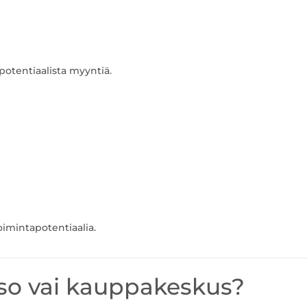
tentiaalista myyntiä.
toimintapotentiaalia.
taso vai kauppakeskus?