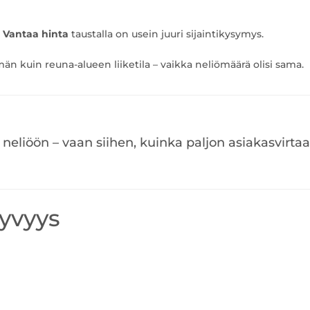
at Vantaa hinta
taustalla on usein juuri sijaintikysymys.
 kuin reuna-alueen liiketila – vaikka neliömäärä olisi sama.
 neliöön – vaan siihen, kuinka paljon asiakasvirtaa
kyvyys