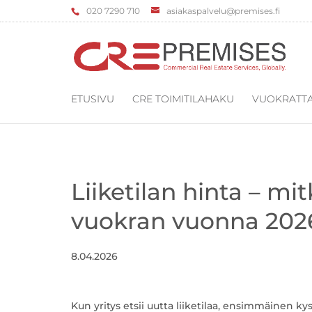
‌020 7290 710
asiakaspalvelu@premises.fi
ETUSIVU
CRE TOIMITILAHAKU
VUOKRATTA
Liiketilan hinta – mi
vuokran vuonna 202
8.04.2026
Kun yritys etsii uutta liiketilaa, ensimmäinen k