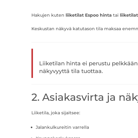
Hakujen kuten
liiketilat Espoo hinta
tai
liiketil
Keskustan näkyvä katutason tila maksaa enemmän
Liiketilan hinta ei perustu pelkkään
näkyvyyttä tila tuottaa.
2. Asiakasvirta ja nä
Liiketila, joka sijaitsee:
Jalankulkureitin varrella