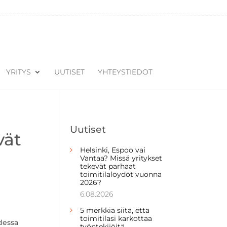
YRITYS
UUTISET
YHTEYSTIEDOT
Uutiset
vät
Helsinki, Espoo vai
Vantaa? Missä yritykset
tekevät parhaat
toimitilalöydöt vuonna
2026?
6.08.2026
5 merkkiä siitä, että
toimitilasi karkottaa
dessa
työntekijöitä