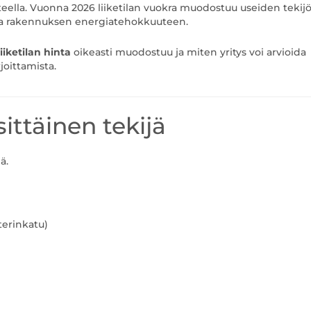
eella. Vuonna 2026 liiketilan vuokra muodostuu useiden tekij
n ja rakennuksen energiatehokkuuteen.
liiketilan hinta
oikeasti muodostuu ja miten yritys voi arvioida
oittamista.
ksittäinen tekijä
ä.
terinkatu)