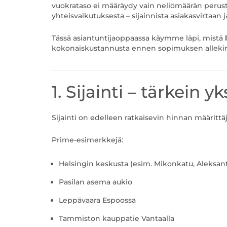
vuokrataso ei määräydy vain neliömäärän perust
yhteisvaikutuksesta – sijainnista asiakasvirtaa
Tässä asiantuntijaoppaassa käymme läpi, mistä
kokonaiskustannusta ennen sopimuksen allekirj
1. Sijainti – tärkein y
Sijainti on edelleen ratkaisevin hinnan määrittäj
Prime-esimerkkejä:
Helsingin keskusta (esim. Mikonkatu, Aleksan
Pasilan asema aukio
Leppävaara Espoossa
Tammiston kauppatie Vantaalla