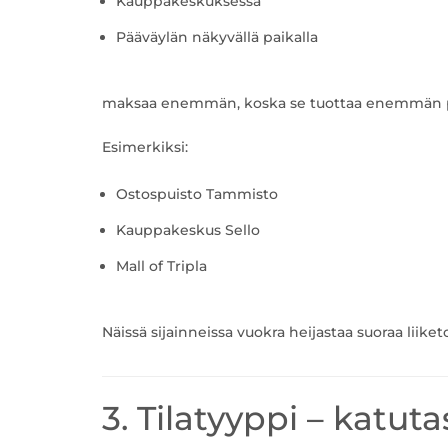
Kauppakeskuksessa
Pääväylän näkyvällä paikalla
maksaa enemmän, koska se tuottaa enemmän po
Esimerkiksi:
Ostospuisto Tammisto
Kauppakeskus Sello
Mall of Tripla
Näissä sijainneissa vuokra heijastaa suoraa liike
3. Tilatyyppi – katu