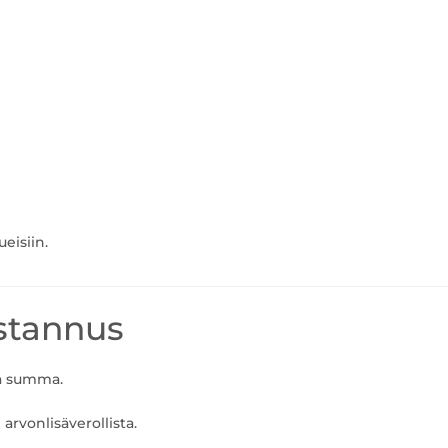
eisiin.
ustannus
va summa.
arvonlisäverollista.