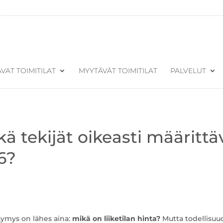
VAT TOIMITILAT
MYYTÄVÄT TOIMITILAT
PALVELUT
tkä tekijät oikeasti määrittä
6?
ysymys on lähes aina:
mikä on liiketilan hinta?
Mutta todellisuu