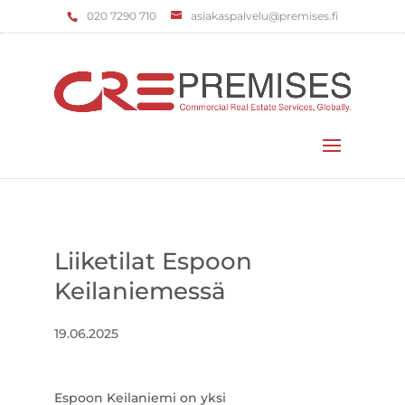
‌020 7290 710
asiakaspalvelu@premises.fi
Valitse sivu
Liiketilat Espoon
Keilaniemessä
19.06.2025
Espoon Keilaniemi on yksi