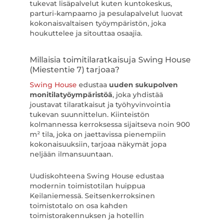
tukevat lisäpalvelut kuten kuntokeskus,
parturi-kampaamo ja pesulapalvelut luovat
kokonaisvaltaisen työympäristön, joka
houkuttelee ja sitouttaa osaajia.
Millaisia toimitilaratkaisuja Swing House
(Miestentie 7) tarjoaa?
Swing House
edustaa
uuden sukupolven
monitilatyöympäristöä
, joka yhdistää
joustavat tilaratkaisut ja työhyvinvointia
tukevan suunnittelun. Kiinteistön
kolmannessa kerroksessa sijaitseva noin 900
m² tila, joka on jaettavissa pienempiin
kokonaisuuksiin, tarjoaa näkymät jopa
neljään ilmansuuntaan.
Uudiskohteena Swing House edustaa
modernin toimistotilan huippua
Keilaniemessä. Seitsenkerroksinen
toimistotalo on osa kahden
toimistorakennuksen ja hotellin