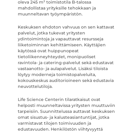
oleva 245 m² toimistotila B-talossa
mahdollistaa yrityksille tehokkaan ja
muunneltavan työympäristön.
Keskuksen ehdoton vahvuus on sen kattavat
palvelut, jotka tukevat yritysten
ydintoimintoja ja vapauttavat resursseja
liiketoiminnan kehittämiseen. Käyttäjien
käytössä ovat huippunopeat
tietoliikenneyhteydet, monipuoliset
ravintola- ja catering-palvelut sekä edustavat
vastaanotto- ja aulapalvelut. Lisäksi tiloista
löytyy moderneja toimistopalveluita,
kokouskeskus auditorioineen sekä edustavia
neuvottelutiloja.
Life Science Centerin tilaratkaisut ovat
helposti muunneltavissa yritysten muuttuviin
tarpeisiin. Suunnittelussa auttavat keskuksen
omat sisustus- ja kalusteasiantuntijat, jotka
varmistavat tilojen toimivuuden ja
edustavuuden. Henkilöstön viihtyvyyttä