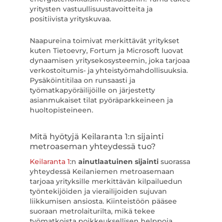
yritysten vastuullisuustavoitteita ja
positiivista yrityskuvaa.
Naapureina toimivat merkittävät yritykset
kuten Tietoevry, Fortum ja Microsoft luovat
dynaamisen yritysekosysteemin, joka tarjoaa
verkostoitumis- ja yhteistyömahdollisuuksia.
Pysäköintitilaa on runsaasti ja
työmatkapyöräilijöille on järjestetty
asianmukaiset tilat pyöräparkkeineen ja
huoltopisteineen.
Mitä hyötyjä Keilaranta 1:n sijainti
metroaseman yhteydessä tuo?
Keilaranta 1
:n
ainutlaatuinen sijainti
suorassa
yhteydessä Keilaniemen metroasemaan
tarjoaa yrityksille merkittävän kilpailuedun
työntekijöiden ja vierailijoiden sujuvan
liikkumisen ansiosta. Kiinteistöön pääsee
suoraan metrolaiturilta, mikä tekee
työmatkoista poikkeuksellisen helppoja