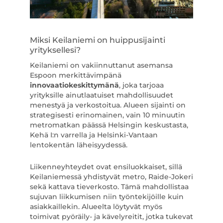
Miksi Keilaniemi on huippusijainti
yrityksellesi?
Keilaniemi on vakiinnuttanut asemansa
Espoon merkittävimpänä
innovaatiokeskittymänä
, joka tarjoaa
yrityksille ainutlaatuiset mahdollisuudet
menestyä ja verkostoitua. Alueen sijainti on
strategisesti erinomainen, vain 10 minuutin
metromatkan päässä Helsingin keskustasta,
Kehä I:n varrella ja Helsinki-Vantaan
lentokentän läheisyydessä.
Liikenneyhteydet ovat ensiluokkaiset, sillä
Keilaniemessä yhdistyvät metro, Raide-Jokeri
sekä kattava tieverkosto. Tämä mahdollistaa
sujuvan liikkumisen niin työntekijöille kuin
asiakkaillekin. Alueelta löytyvät myös
toimivat pyöräily- ja kävelyreitit, jotka tukevat