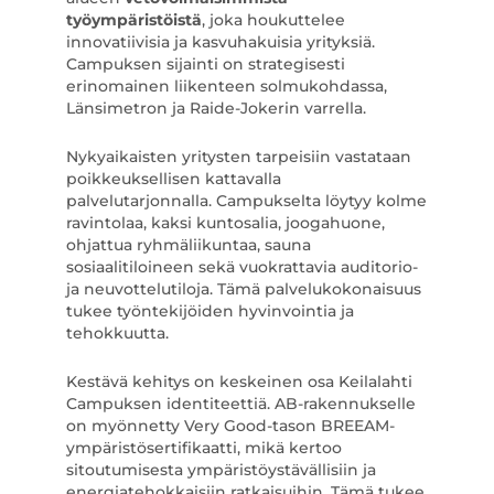
työympäristöistä
, joka houkuttelee
innovatiivisia ja kasvuhakuisia yrityksiä.
Campuksen sijainti on strategisesti
erinomainen liikenteen solmukohdassa,
Länsimetron ja Raide-Jokerin varrella.
Nykyaikaisten yritysten tarpeisiin vastataan
poikkeuksellisen kattavalla
palvelutarjonnalla. Campukselta löytyy kolme
ravintolaa, kaksi kuntosalia, joogahuone,
ohjattua ryhmäliikuntaa, sauna
sosiaalitiloineen sekä vuokrattavia auditorio-
ja neuvottelutiloja. Tämä palvelukokonaisuus
tukee työntekijöiden hyvinvointia ja
tehokkuutta.
Kestävä kehitys on keskeinen osa Keilalahti
Campuksen identiteettiä. AB-rakennukselle
on myönnetty Very Good-tason BREEAM-
ympäristösertifikaatti, mikä kertoo
sitoutumisesta ympäristöystävällisiin ja
energiatehokkaisiin ratkaisuihin. Tämä tukee