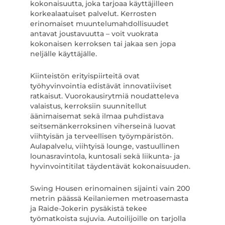
kokonaisuutta, joka tarjoaa käyttäjilleen
korkealaatuiset palvelut. Kerrosten
erinomaiset muuntelumahdollisuudet
antavat joustavuutta – voit vuokrata
kokonaisen kerroksen tai jakaa sen jopa
neljälle käyttäjälle.
Kiinteistön erityispiirteitä ovat
työhyvinvointia edistävät innovatiiviset
ratkaisut. Vuorokausirytmiä noudatteleva
valaistus, kerroksiin suunnitellut
äänimaisemat sekä ilmaa puhdistava
seitsemänkerroksinen viherseinä luovat
viihtyisän ja terveellisen työympäristön.
Aulapalvelu, viihtyisä lounge, vastuullinen
lounasravintola, kuntosali sekä liikunta- ja
hyvinvointitilat täydentävät kokonaisuuden.
Swing Housen erinomainen sijainti vain 200
metrin päässä Keilaniemen metroasemasta
ja Raide-Jokerin pysäkistä tekee
työmatkoista sujuvia. Autoilijoille on tarjolla