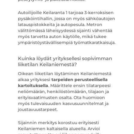
Autoilijoille Keilaranta 1 tarjoaa 3-kerroksisen
pysäköintihallin, jossa on myös sähköautojen
latauspistokkeita ja autopesula. Metron
välittömässä läheisyydessä sijainti vähentää
myös tarvetta auton käytölle, mikä tukee
ympäristöystävällisempiä työmatkaratkaisuja.
Kuinka löydät yrityksellesi sopivimman
liiketilan Keilaniemestä?
Oikean liiketilan löytäminen Keilaniemestä
alkaa yrityksesi
tarpeiden perusteellisella
kartoituksella
. Määrittele ensin tilatarpeesi
neliömäärän, henkilöstömäärän, tilajaon ja
erityisvaatimusten osalta. Ota huomioon
myös tulevaisuuden kasvusuunnitelmat ja
joustavuustarpeet.
Sijainnin merkitys korostuu erityisesti
Keilaniemen kaltaisella alueella. Arvioi