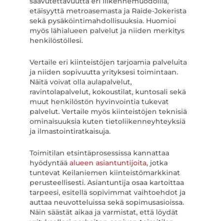
saavutettavuutta eri liikennemuodoilla,
etäisyyttä metroasemasta ja Raide-Jokerista
sekä pysäköintimahdollisuuksia. Huomioi
myös lähialueen palvelut ja niiden merkitys
henkilöstöllesi.
Vertaile eri kiinteistöjen tarjoamia palveluita
ja niiden sopivuutta yrityksesi toimintaan.
Näitä voivat olla aulapalvelut,
ravintolapalvelut, kokoustilat, kuntosali sekä
muut henkilöstön hyvinvointia tukevat
palvelut. Vertaile myös kiinteistöjen teknisiä
ominaisuuksia kuten tietoliikenneyhteyksiä
ja ilmastointiratkaisuja.
Toimitilan etsintäprosessissa kannattaa
hyödyntää
alueen asiantuntijoita
, jotka
tuntevat Keilaniemen kiinteistömarkkinat
perusteellisesti. Asiantuntija osaa kartoittaa
tarpeesi, esitellä sopivimmat vaihtoehdot ja
auttaa neuvotteluissa sekä sopimusasioissa.
Näin säästät aikaa ja varmistat, että löydät