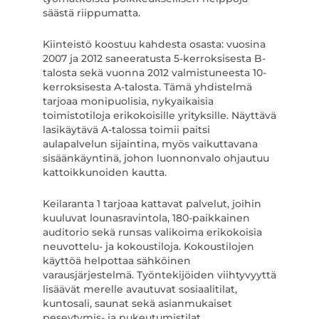
säästä riippumatta.
Kiinteistö koostuu kahdesta osasta: vuosina
2007 ja 2012 saneeratusta 5-kerroksisesta B-
talosta sekä vuonna 2012 valmistuneesta 10-
kerroksisesta A-talosta. Tämä yhdistelmä
tarjoaa monipuolisia, nykyaikaisia
toimistotiloja erikokoisille yrityksille. Näyttävä
lasikäytävä A-talossa toimii paitsi
aulapalvelun sijaintina, myös vaikuttavana
sisäänkäyntinä, johon luonnonvalo ohjautuu
kattoikkunoiden kautta.
Keilaranta 1 tarjoaa kattavat palvelut, joihin
kuuluvat lounasravintola, 180-paikkainen
auditorio sekä runsas valikoima erikokoisia
neuvottelu- ja kokoustiloja. Kokoustilojen
käyttöä helpottaa sähköinen
varausjärjestelmä. Työntekijöiden viihtyvyyttä
lisäävät merelle avautuvat sosiaalitilat,
kuntosali, saunat sekä asianmukaiset
peseytymis- ja pukeutumistilat.