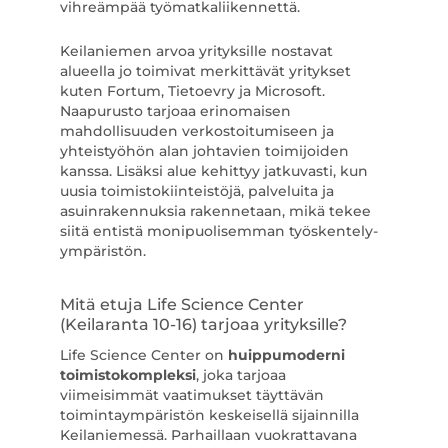
vihreämpää työmatkaliikennettä.
Keilaniemen arvoa yrityksille nostavat
alueella jo toimivat merkittävät yritykset
kuten Fortum, Tietoevry ja Microsoft.
Naapurusto tarjoaa erinomaisen
mahdollisuuden verkostoitumiseen ja
yhteistyöhön alan johtavien toimijoiden
kanssa. Lisäksi alue kehittyy jatkuvasti, kun
uusia toimistokiinteistöjä, palveluita ja
asuinrakennuksia rakennetaan, mikä tekee
siitä entistä monipuolisemman työskentely-
ympäristön.
Mitä etuja Life Science Center
(Keilaranta 10-16) tarjoaa yrityksille?
Life Science Center on
huippumoderni
toimistokompleksi
, joka tarjoaa
viimeisimmät vaatimukset täyttävän
toimintaympäristön keskeisellä sijainnilla
Keilaniemessä. Parhaillaan vuokrattavana