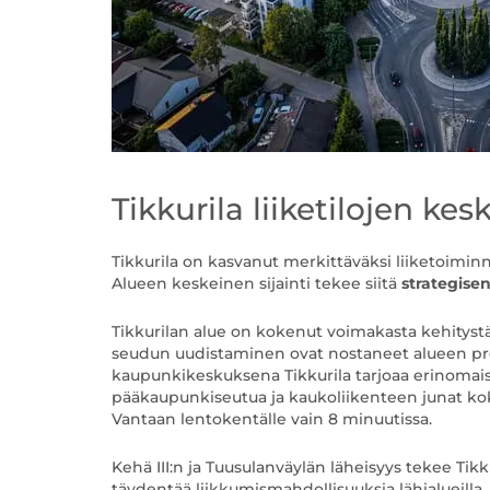
Tikkurila liiketilojen ke
Tikkurila on kasvanut merkittäväksi liiketoiminn
Alueen keskeinen sijainti tekee siitä
strategise
Tikkurilan alue on kokenut voimakasta kehitys
seudun uudistaminen ovat nostaneet alueen profi
kaupunkikeskuksena Tikkurila tarjoaa erinomaise
pääkaupunkiseutua ja kaukoliikenteen junat ko
Vantaan lentokentälle vain 8 minuutissa.
Kehä III:n ja Tuusulanväylän läheisyys tekee Ti
täydentää liikkumismahdollisuuksia lähialueilla