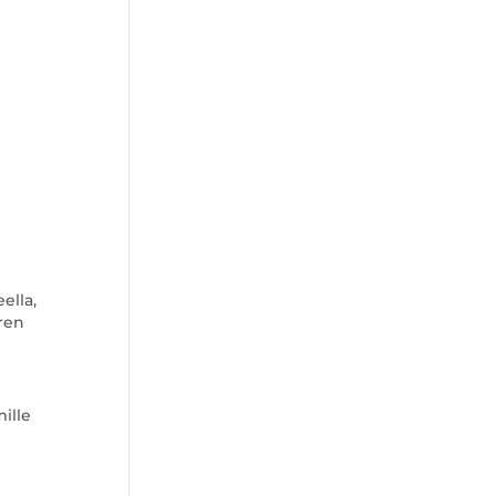
ella,
uren
mille