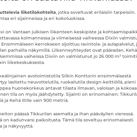
ttelevia liiketilakohteita
, jotka soveltuvat erilaisiin tarpeisii
aa eri sijainneissa ja eri kokoluokissa.
 Dixi on Vantaan julkisen liikenteen keskipiste ja kohtaamispaik
ttavassa kolmannessa ja viimeisessä vaiheessa Dixiin valmist
Ensimmäiseen kerrokseen sijoittuu ravintola- ja aulapalvelut, 
ilan parhailla näkymillä. Liikenneyhteydet ovat pääradan, Kehä I
iemmissa vaiheissa Dixiin on valmistunut jo 26 000 m² toimitil
ixin liikekeskuksesta.
elkeälinjainen avotoimistotila Silkin Konttorin ensimmäisestä
yy lasitettu neuvottelutila, ruokailutila design-keittiöllä, pieni
hulppea huonekorkeus antavat tilasta ilmavan, valoisan ja kokoa
n tila on myös jäähdytetty. Sijainti on erinomainen: Tikkuri
 ja Kehä III:lle vain 900 metriä.
heiton päässä Tikkurilan asemalta ja ihan pääväylien vieressä.
ssä on kadunvarsi paikoitusta. Tämä tila soveltuu erinomaisesti
ia ja näkyvyyttä.