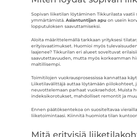
Sopivan liiketilan löytäminen Tikkurilasta vaati
ymmärtämistä.
Asiantuntijan apu
on usein korv
lopputuloksen saavuttamiseksi.
Aloita määrittelemällä tarkkaan yrityksesi tilatarp
erityisvaatimukset. Huomioi myös tulevaisuuden k
laajenee? Tikkurilan eri alueet soveltuvat erilai
saavutettavuuden, mutta myös korkeamman hin
maltillisempi.
Toimitilojen vuokrausprosessissa kannattaa käyt
Liiketilavälittäjä auttaa löytämään piilokohteet, 
neuvottelemaan parhaat vuokraehdot. Muista hu
indeksikorotukset, mahdolliset remontit ja muu
Ennen päätöksentekoa on suositeltavaa vieraill
liiketoimintaasi. Kiinnitä huomiota tilan kunt
Mitä erityisiä liiketilako