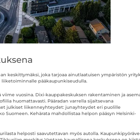
skuksena
an keskittymäksi, joka tarjoaa ainutlaatuisen ympäristön yrityks
n
liiketoiminnalle pääkaupunkiseudulla.
tä viime vuosina. Dixi-kauppakeskuksen rakentaminen ja asem
ilia huomattavasti. Pääradan varrella sijaitsevana
t julkiset liikenneyhteydet: junayhteydet eri puolille
ko Suomeen. Kehärata mahdollistaa helpon pääsyn Helsinki-
kkurilasta helposti saavutettavan myös autolla. Kaupunkipyöräv
. Tikkurilan merkitys Vantaan kaupallisena keskuksena on kiist