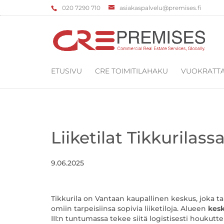
‌020 7290 710
asiakaspalvelu@premises.fi
ETUSIVU
CRE TOIMITILAHAKU
VUOKRATTA
Liiketilat Tikkurilass
9.06.2025
Tikkurila on Vantaan kaupallinen keskus, joka tar
omiin tarpeisiinsa sopivia liiketiloja. Alueen
kesk
III:n tuntumassa tekee siitä logistisesti houkutt