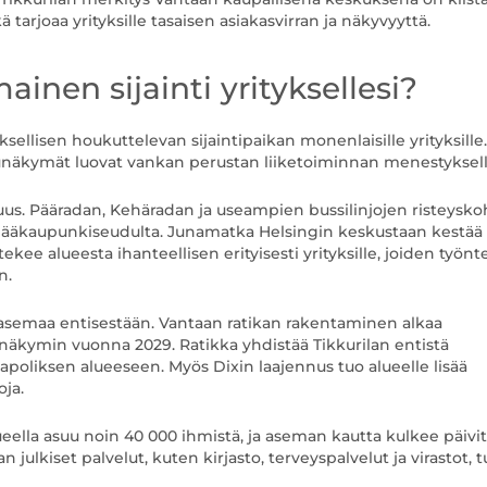
ä tarjoaa yrityksille tasaisen asiakasvirran ja näkyvyyttä.
ainen sijainti yrityksellesi?
ksellisen houkuttelevan sijaintipaikan monenlaisille yrityksille.
unäkymät luovat vankan perustan liiketoiminnan menestyksell
us. Pääradan, Kehäradan ja useampien bussilinjojen risteysk
a pääkaupunkiseudulta. Junamatka Helsingin keskustaan kestää
kee alueesta ihanteellisen erityisesti yrityksille, joiden työnte
n.
 asemaa entisestään. Vantaan ratikan rakentaminen alkaa
lä näkymin vuonna 2029. Ratikka yhdistää Tikkurilan entistä
apoliksen alueeseen. Myös Dixin laajennus tuo alueelle lisää
oja.
ueella asuu noin 40 000 ihmistä, ja aseman kautta kulkee päivit
julkiset palvelut, kuten kirjasto, terveyspalvelut ja virastot, 