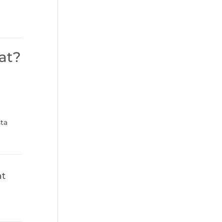
lat?
sta
at