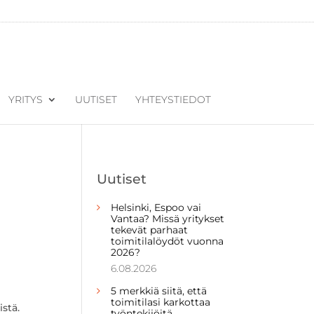
YRITYS
UUTISET
YHTEYSTIEDOT
Uutiset
Helsinki, Espoo vai
Vantaa? Missä yritykset
tekevät parhaat
toimitilalöydöt vuonna
2026?
6.08.2026
5 merkkiä siitä, että
toimitilasi karkottaa
stä.
työntekijöitä