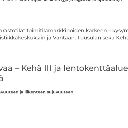
rastotilat toimitilamarkkinoiden kärkeen – kysyn
stiikkakeskuksiin ja Vantaan, Tuusulan sekä Keh
vaa – Kehä III ja lentokenttäalue
ä
avuuteen ja liikenteen sujuvuuteen
.