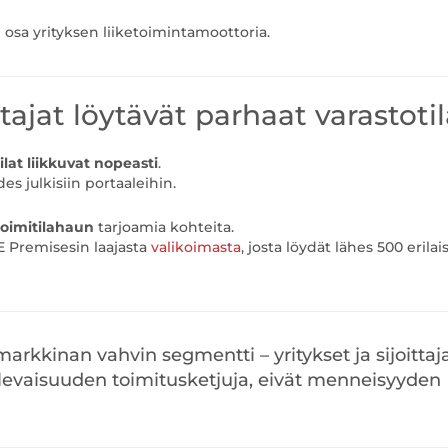
on osa yrityksen liiketoimintamoottoria.
ittajat löytävät parhaat varastoti
ilat liikkuvat nopeasti
.
s julkisiin portaaleihin.
toimitilahaun
tarjoamia kohteita.
CRE Premisesin laajasta
valikoimasta
, josta löydät lähes 500 erilai
 markkinan vahvin segmentti – yritykset ja sijoittaj
tulevaisuuden toimitusketjuja, eivät menneisyyden