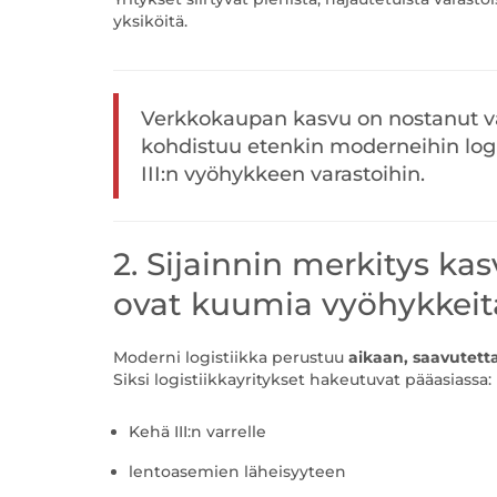
yksiköitä.
Verkkokaupan kasvu on nostanut va
kohdistuu etenkin moderneihin logi
III:n vyöhykkeen varastoihin.
2. Sijainnin merkitys kas
ovat kuumia vyöhykkeit
Moderni logistiikka perustuu
aikaan, saavutett
Siksi logistiikkayritykset hakeutuvat pääasiassa:
Kehä III:n varrelle
lentoasemien läheisyyteen