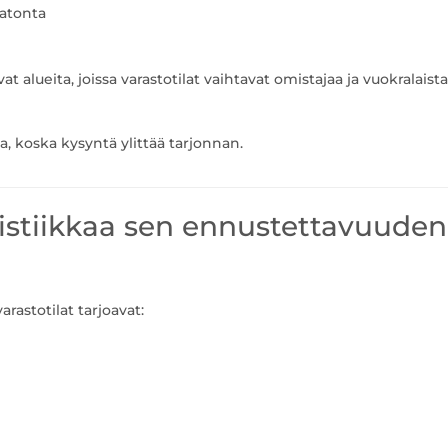
vatonta
at alueita, joissa varastotilat vaihtavat omistajaa ja vuokralaista
na, koska kysyntä ylittää tarjonnan.
logistiikkaa sen ennustettavuuden
rastotilat tarjoavat: