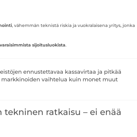
nointi
, vähemmän teknistä riskia ja vuokralaisena yritys, jonka
varaisimmista sijoitusluokista
.
nteistöjen ennustettavaa kassavirtaa ja pitkää
n markkinoiden vaihtelua kuin monet muut
n tekninen ratkaisu – ei enää