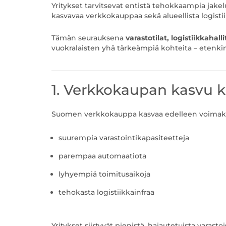
Yritykset tarvitsevat entistä tehokkaampia jakel
kasvavaa verkkokauppaa sekä alueellista logistii
Tämän seurauksena
varastotilat, logistiikkahall
vuokralaisten yhä tärkeämpiä kohteita – etenki
1. Verkkokaupan kasvu k
Suomen verkkokauppa kasvaa edelleen voimakkaa
suurempia varastointikapasiteetteja
parempaa automaatiota
lyhyempiä toimitusaikoja
tehokasta logistiikkainfraa
Yritykset siirtyvät pienistä, hajautetuista varasto