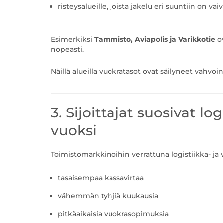
risteysalueille, joista jakelu eri suuntiin on vai
Esimerkiksi
Tammisto, Aviapolis ja Varikkotie
ov
nopeasti.
Näillä alueilla vuokratasot ovat säilyneet vahvoi
3. Sijoittajat suosivat 
vuoksi
Toimistomarkkinoihin verrattuna logistiikka- ja va
tasaisempaa kassavirtaa
vähemmän tyhjiä kuukausia
pitkäaikaisia vuokrasopimuksia