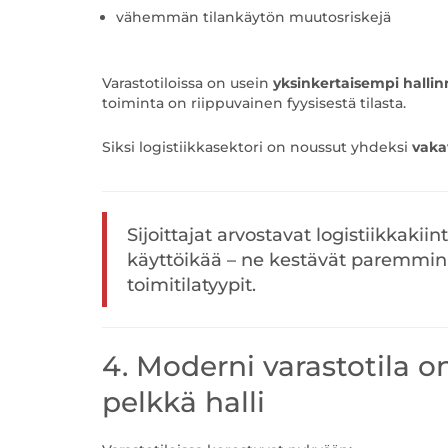
vähemmän tilankäytön muutosriskejä
Varastotiloissa on usein
yksinkertaisempi hallin
toiminta on riippuvainen fyysisestä tilasta.
Siksi logistiikkasektori on noussut yhdeksi
vaka
Sijoittajat arvostavat logistiikkakii
käyttöikää – ne kestävät paremmi
toimitilatyypit.
4. Moderni varastotila o
pelkkä halli