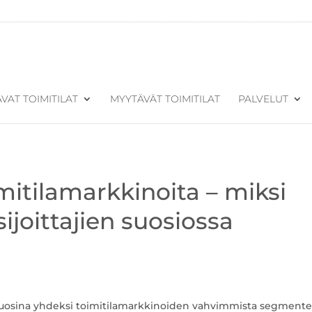
VAT TOIMITILAT
MYYTÄVÄT TOIMITILAT
PALVELUT
mitilamarkkinoita – miksi
sijoittajien suosiossa
e vuosina yhdeksi toimitilamarkkinoiden vahvimmista segmentei