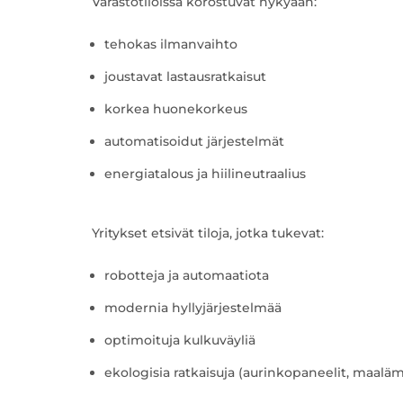
Varastotiloissa korostuvat nykyään:
tehokas ilmanvaihto
joustavat lastausratkaisut
korkea huonekorkeus
automatisoidut järjestelmät
energiatalous ja hiilineutraalius
Yritykset etsivät tiloja, jotka tukevat:
robotteja ja automaatiota
modernia hyllyjärjestelmää
optimoituja kulkuväyliä
ekologisia ratkaisuja (aurinkopaneelit, maaläm