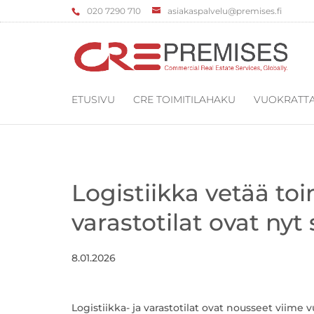
‌020 7290 710
asiakaspalvelu@premises.fi
ETUSIVU
CRE TOIMITILAHAKU
VUOKRATTA
Logistiikka vetää toi
varastotilat ovat nyt 
8.01.2026
Logistiikka- ja varastotilat ovat nousseet viim