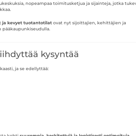
ukeskuksia, nopeampaa toimitusketjua ja sijainteja, jotka tuke
kkaa.
it ja kevyet tuotantotilat
ovat nyt sijoittajien, kehittäjien ja
n pääkaupunkiseudulla.
iihdyttää kysyntää
sti, ja se edellyttää:
ista kohti
suurempia, keskitettyjä ja logistisesti optimoituja