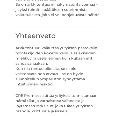
Se on arkkitehtuurin näkymätöntä voimaa –
ja yksi toimitilapäätöksen suurimmista
vaikutuksista, joita ei voi pohjakuvasta nähdä.
Yhteenveto
Arkkitehtuuri vaikuttaa yrityksen päätöksiin,
työntekijöiden kokemuksiin ja asiakkaiden
mielikuviin usein ennen kuin kukaan ehtii
sanoa sanaakaan.
Kun tila tuntuu oikealta, se ei ole
vaistonvarainen arvaus – se on hyvin
suunnitellun ympäristön synnyttämä
intuitiivinen reaktio.
CRE Premises auttaa yrityksiä tunnistamaan
nämä tilat jo varhaisessa vaiheessa ja
löytämään ratkaisun, joka tukee yrityksen
brändiä, kulttuuria ja kasvua.