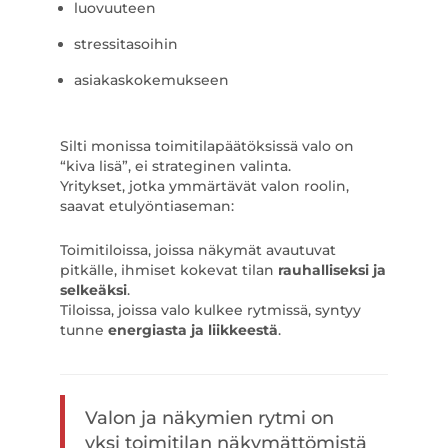
luovuuteen
stressitasoihin
asiakaskokemukseen
Silti monissa toimitilapäätöksissä valo on
“kiva lisä”, ei strateginen valinta.
Yritykset, jotka ymmärtävät valon roolin,
saavat etulyöntiaseman:
Toimitiloissa, joissa näkymät avautuvat
pitkälle, ihmiset kokevat tilan
rauhalliseksi ja
selkeäksi
.
Tiloissa, joissa valo kulkee rytmissä, syntyy
tunne
energiasta ja liikkeestä
.
Valon ja näkymien rytmi on
yksi toimitilan näkymättömistä