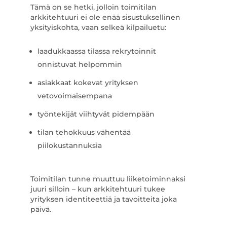
Tämä on se hetki, jolloin toimitilan
arkkitehtuuri ei ole enää sisustuksellinen
yksityiskohta, vaan selkeä kilpailuetu:
laadukkaassa tilassa rekrytoinnit
onnistuvat helpommin
asiakkaat kokevat yrityksen
vetovoimaisempana
työntekijät viihtyvät pidempään
tilan tehokkuus vähentää
piilokustannuksia
Toimitilan tunne muuttuu liiketoiminnaksi
juuri silloin – kun arkkitehtuuri tukee
yrityksen identiteettiä ja tavoitteita joka
päivä.