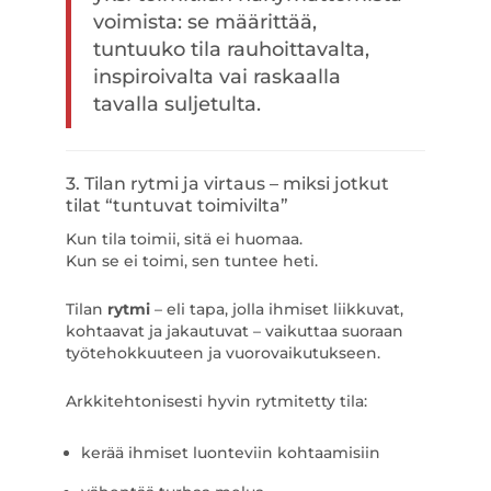
voimista: se määrittää,
tuntuuko tila rauhoittavalta,
inspiroivalta vai raskaalla
tavalla suljetulta.
3. Tilan rytmi ja virtaus – miksi jotkut
tilat “tuntuvat toimivilta”
Kun tila toimii, sitä ei huomaa.
Kun se ei toimi, sen tuntee heti.
Tilan
rytmi
– eli tapa, jolla ihmiset liikkuvat,
kohtaavat ja jakautuvat – vaikuttaa suoraan
työtehokkuuteen ja vuorovaikutukseen.
Arkkitehtonisesti hyvin rytmitetty tila:
kerää ihmiset luonteviin kohtaamisiin