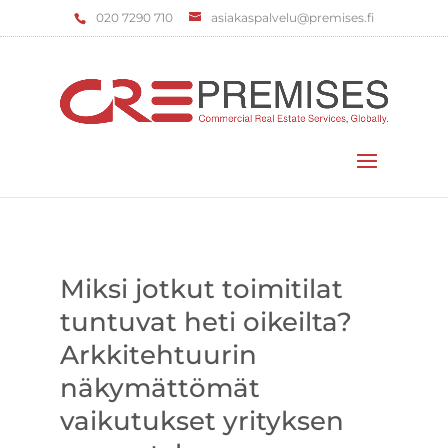
‌020 7290 710
asiakaspalvelu@premises.fi
Valitse sivu
Miksi jotkut toimitilat
tuntuvat heti oikeilta?
Arkkitehtuurin
näkymättömät
vaikutukset yrityksen