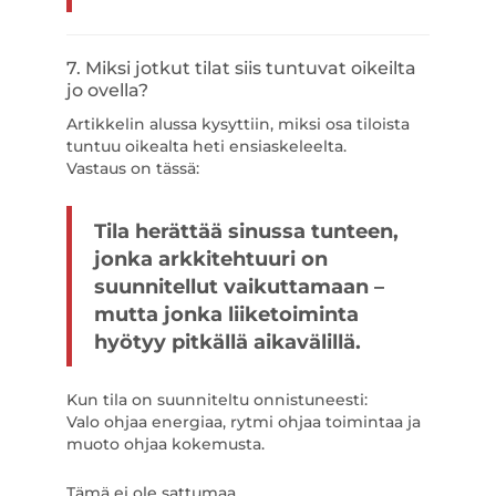
7. Miksi jotkut tilat siis tuntuvat oikeilta
jo ovella?
Artikkelin alussa kysyttiin, miksi osa tiloista
tuntuu oikealta heti ensiaskeleelta.
Vastaus on tässä:
Tila herättää sinussa tunteen,
jonka arkkitehtuuri on
suunnitellut vaikuttamaan –
mutta jonka liiketoiminta
hyötyy pitkällä aikavälillä.
Kun tila on suunniteltu onnistuneesti:
Valo ohjaa energiaa, rytmi ohjaa toimintaa ja
muoto ohjaa kokemusta.
Tämä ei ole sattumaa.