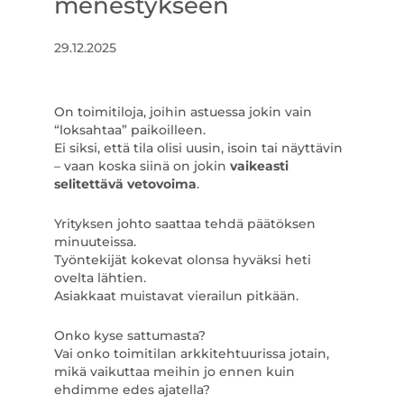
menestykseen
29.12.2025
On toimitiloja, joihin astuessa jokin vain
“loksahtaa” paikoilleen.
Ei siksi, että tila olisi uusin, isoin tai näyttävin
– vaan koska siinä on jokin
vaikeasti
selitettävä vetovoima
.
Yrityksen johto saattaa tehdä päätöksen
minuuteissa.
Työntekijät kokevat olonsa hyväksi heti
ovelta lähtien.
Asiakkaat muistavat vierailun pitkään.
Onko kyse sattumasta?
Vai onko toimitilan arkkitehtuurissa jotain,
mikä vaikuttaa meihin jo ennen kuin
ehdimme edes ajatella?