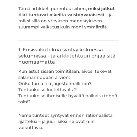
Tämä artikkeli pureutuu siihen,
miksi jotkut
tilat tuntuvat oikeilta vaistonvaraisesti
– ja
miksi sillä on yrityksen menestykseen
suurempi vaikutus kuin moni ymmärtää.
1. Ensivaikutelma syntyy kolmessa
sekunnissa – ja arkkitehtuuri ohjaa sitä
huomaamatta
Kun astut sisään toimitilaan, aivosi tekevät
salamannopean arvion:
Onko tämä tila järjestelmällinen?
Tuntuuko se luotettavalta?
Tuntuuko se ihmiselle hyvältä paikalta tehdä
töitä?
Nämä tunteet syntyvät ennen rationaalista
ajattelua – ja juuri siksi ne ovat niin
vaikuttavia.