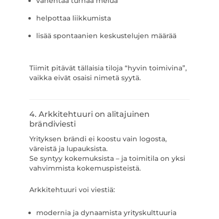
vähentää turhaa melua
helpottaa liikkumista
lisää spontaanien keskustelujen määrää
Tiimit pitävät tällaisia tiloja “hyvin toimivina”,
vaikka eivät osaisi nimetä syytä.
4. Arkkitehtuuri on alitajuinen
brändiviesti
Yrityksen brändi ei koostu vain logosta,
väreistä ja lupauksista.
Se syntyy kokemuksista – ja toimitila on yksi
vahvimmista kokemuspisteistä.
Arkkitehtuuri voi viestiä:
modernia ja dynaamista yrityskulttuuria