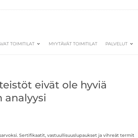
VAT TOIMITILAT
MYYTÄVÄT TOIMITILAT
PALVELUT
teistöt eivät ole hyviä
n analyysi
arvoksi. Sertifikaatit, vastuullisuuslupaukset ja vihreät termit