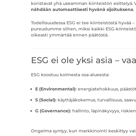
koristavat yhä useamman kiinteistön esittelyä. V
nähdään automaattisesti hyvänä sijoituksena
.
Todellisuudessa ESG ei tee kiinteistöstä hyvää –
pureudumme siihen, miksi kaikki ESG-kiinteistöt 
oikeasti ymmärtää ennen päätöstä.
ESG ei ole yksi asia – 
ESG koostuu kolmesta osa-alueesta:
E (Environmental):
energiatehokkuus, päästöt,
S (Social):
käyttäjäkokemus, turvallisuus, saav
G (Governance):
hallinto, läpinäkyvyys, riskien
Ongelma syntyy, kun markkinointi keskittyy vain