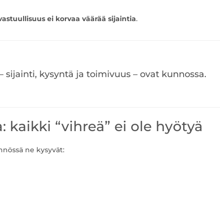
vastuullisuus ei korvaa väärää sijaintia
.
– sijainti, kysyntä ja toimivuus – ovat kunnossa.
kaikki “vihreä” ei ole hyötyä
ännössä ne kysyvät:
?