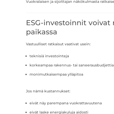
Vuokralaisen ja sijoittajan näkökulmasta ratkais
ESG-investoinnit voivat
paikassa
Vastuulliset ratkaisut vaativat usein:
teknisiä investointeja
korkeampaa rakennus- tai saneerausbudjettia
monimutkaisempaa ylläpitoa
Jos nämä kustannukset:
eivät näy parempana vuokrattavuutena
eivät laske energiakuluja aidosti