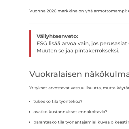
Vuonna 2026 markkina on yhä armottomampi:
Väliyhteenveto:
ESG lisää arvoa vain, jos perusasiat 
Muuten se jää pintakerrokseksi.
Vuokralaisen näkökulma: 
Yritykset arvostavat vastuullisuutta, mutta käyt
tukeeko tila työntekoa?
ovatko kustannukset ennakoitavia?
parantaako tila työnantajamielikuvaa oikeasti