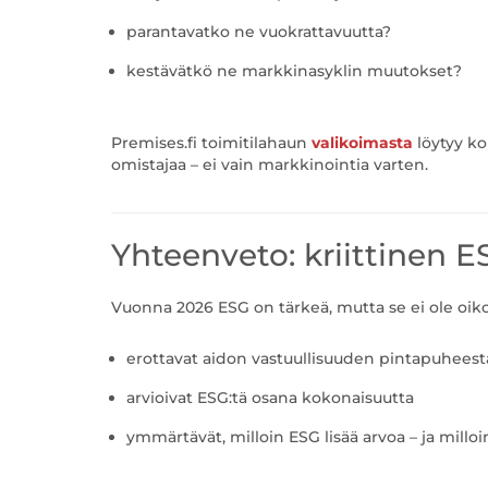
parantavatko ne vuokrattavuutta?
kestävätkö ne markkinasyklin muutokset?
Premises.fi toimitilahaun
valikoimasta
löytyy ko
omistajaa – ei vain markkinointia varten.
Yhteenveto: kriittinen E
Vuonna 2026 ESG on tärkeä, mutta se ei ole oikot
erottavat aidon vastuullisuuden pintapuheest
arvioivat ESG:tä osana kokonaisuutta
ymmärtävät, milloin ESG lisää arvoa – ja milloi