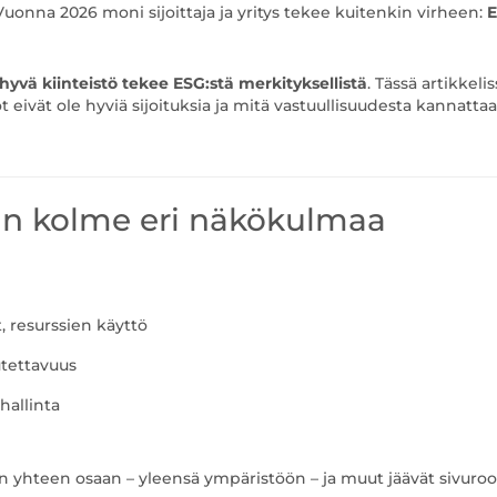
uonna 2026 moni sijoittaja ja yritys tekee kuitenkin virheen:
hyvä kiinteistö tekee ESG:stä merkityksellistä
. Tässä artikkelis
eivät ole hyviä sijoituksia ja mitä vastuullisuudesta kannattaa
vaan kolme eri näkökulmaa
 resurssien käyttö
utettavuus
hallinta
 yhteen osaan – yleensä ympäristöön – ja muut jäävät sivurool