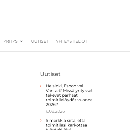
YRITYS
UUTISET
YHTEYSTIEDOT
Uutiset
Helsinki, Espoo vai
Vantaa? Missä yritykset
tekevät parhaat
toimitilalöydöt vuonna
2026?
6.08.2026
5 merkkiä siitä, että
toimitilasi karkottaa
työntekijöitä