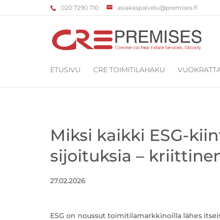
‌020 7290 710
asiakaspalvelu@premises.fi
ETUSIVU
CRE TOIMITILAHAKU
VUOKRATTA
Miksi kaikki ESG-kiin
sijoituksia – kriittine
27.02.2026
ESG on noussut toimitilamarkkinoilla lähes itseis