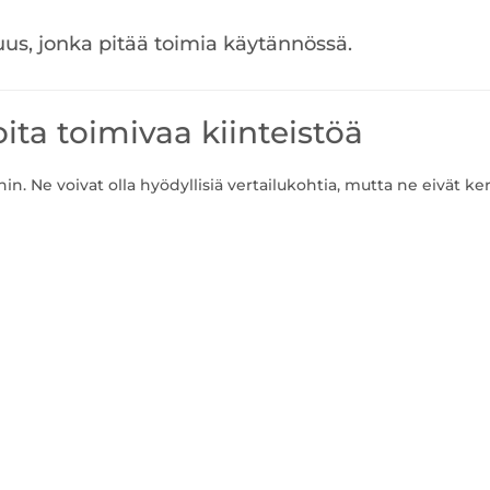
uus, jonka pitää toimia käytännössä.
koita toimivaa kiinteistöä
hin. Ne voivat olla hyödyllisiä vertailukohtia, mutta ne eivät ke