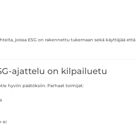
hteita, joissa ESG on rakennettu tukemaan sekä käyttäjää että
SG-ajattelu on kilpailuetu
ie hyviin päätöksiin. Parhaat toimijat:
a
n ei