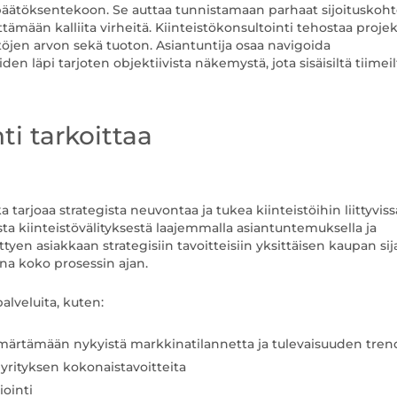
äätöksentekoon. Se auttaa tunnistamaan parhaat sijoituskoht
ämään kalliita virheitä. Kiinteistökonsultointi tehostaa proje
stöjen arvon sekä tuoton. Asiantuntija osaa navigoida
 läpi tarjoten objektiivista näkemystä, jota sisäisiltä tiimeil
ti tarkoittaa
a tarjoaa strategista neuvontaa ja tukea kiinteistöihin liittyviss
esta kiinteistövälityksestä laajemmalla asiantuntemuksella ja
yen asiakkaan strategisiin tavoitteisiin yksittäisen kaupan sij
ana koko prosessin ajan.
palveluita, kuten:
mmärtämään nykyistä markkinatilannetta ja tulevaisuuden tren
 yrityksen kokonaistavoitteita
iointi