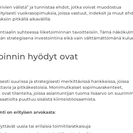
vien välistä” ja tunnistaa ehdot, jotka voivat muodostua
tyisesti vuokrasopimuksia, joissa vastuut, indeksit ja muut eh
iin pitkällä aikavälillä.
entiaalin suhteessa liiketoiminnan tavoitteisiin. Tämä näkökul
ään strategisena investointina eikä vain välttämättömänä kulu
toinnin hyödyt ovat
esti suurissa ja strategisesti merkittävissä hankkeissa, joissa
ttavia ja pitkäkestoisia. Monimutkaiset sopimusrakenteet,
vat tilanteita, joissa asiantuntijan tuoma lisäarvo on suurimm
saatiolta puuttuu sisäistä kiinteistöosaamista.
nti on erityisen arvokasta
:
ttävät uusia tai erilaisia toimitilaratkaisuja