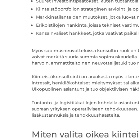
Suuret investointipäätökset, kuten tuotantola
Kiinteistöportfolion strateginen arviointi ja o
Markkinatilanteiden muutokset, jotka luovat m
Erikoistilojen hankinta, joissa tekniset vaatim
Kansainväliset hankkeet, jotka vaativat paik
Myös sopimusneuvotteluissa konsultin rooli on k
voivat merkitä suuria summia sopimuskaudella. Er
harvoin, ammattitaitoinen neuvottelijatuki tuo
Kiinteistökonsultointi on arvokasta myös tilante
intressit, henkilökohtaiset mieltymykset tai ai
Ulkopuolinen asiantuntija tuo objektiivisen näk
Tuotanto- ja logistiikkatilojen kohdalla asiantu
suoraan yrityksen operatiiviseen tehokkuuteen. Vä
lisäkustannuksia ja tehokkuushaasteita.
Miten valita oikea kiinte