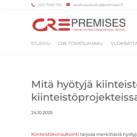
‌020 7290 710
asiakaspalvelu@premises.fi
ETUSIVU
CRE TOIMITILAHAKU
VUOKRATTA
Mitä hyötyjä kiinteis
kiinteistöprojekteiss
24.10.2025
Kiinteistökonsultointi
tarjoaa merkittäviä hyötyj