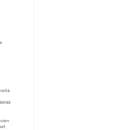
a
heitä
ästää
ivien
set