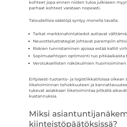
kohteet jopa ennen niiden tuloa julkiseen myyntii
parhaat kohteet varataan nopeasti.
Taloudellisia säästöjä syntyy monella tavalla:
Tarkat markkinahintatiedot auttavat välttämää
Neuvottelustrategiat johtavat parempiin ehtoi
Riskien tunnistaminen ajoissa estää kalliit vir
Sopimusehtojen optimointi tuo pitkäaikaista t
Verotuksellisten näkökulmien huomioiminen
Erityisesti tuotanto- ja logistiikkatiloissa oikea
liiketoiminnan tehokkuuteen ja kannattavuuteen
tukevat asiakkaan liiketoimintaa pitkällä aikavälil
kustannuksia.
Miksi asiantuntijanäkem
kiinteistöpäätöksissä?