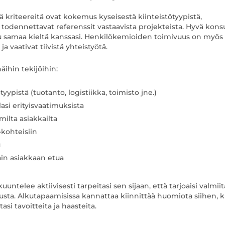
 kriteereitä ovat kokemus kyseisestä kiinteistötyypistä,
todennettavat referenssit vastaavista projekteista. Hyvä konsu
huu samaa kieltä kanssasi. Henkilökemioiden toimivuus on myös
ja vaativat tiivistä yhteistyötä.
äihin tekijöihin:
yypistä (tuotanto, logistiikka, toimisto jne.)
asi erityisvaatimuksista
ilta asiakkailta
-kohteisiin
u
in asiakkaan etua
uuntelee aktiivisesti tarpeitasi sen sijaan, että tarjoaisi valmiit
tusta. Alkutapaamisissa kannattaa kiinnittää huomiota siihen, 
si tavoitteita ja haasteita.