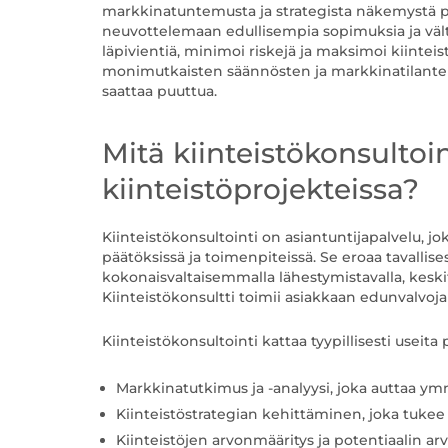
markkinatuntemusta ja strategista näkemystä p
neuvottelemaan edullisempia sopimuksia ja vältt
läpivientiä, minimoi riskejä ja maksimoi kiintei
monimutkaisten säännösten ja markkinatilanteiden
saattaa puuttua.
Mitä kiinteistökonsultoin
kiinteistöprojekteissa?
Kiinteistökonsultointi on asiantuntijapalvelu, jok
päätöksissä ja toimenpiteissä. Se eroaa tavallis
kokonaisvaltaisemmalla lähestymistavalla, keskitt
Kiinteistökonsultti toimii asiakkaan edunvalvoj
Kiinteistökonsultointi kattaa tyypillisesti useita 
Markkinatutkimus ja -analyysi, joka auttaa y
Kiinteistöstrategian kehittäminen, joka tukee
Kiinteistöjen arvonmääritys ja potentiaalin arv