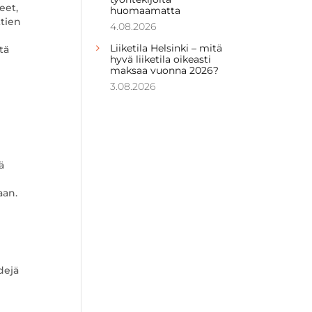
eet,
huomaamatta
ktien
4.08.2026
Liiketila Helsinki – mitä
tä
hyvä liiketila oikeasti
maksaa vuonna 2026?
3.08.2026
ä
aan.
dejä