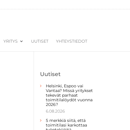
YRITYS
UUTISET
YHTEYSTIEDOT
Uutiset
Helsinki, Espoo vai
Vantaa? Missä yritykset
tekevät parhaat
toimitilalöydöt vuonna
2026?
6.08.2026
5 merkkiä siitä, että
toimitilasi karkottaa
työntekijöitä