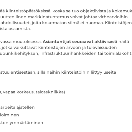
 kiinteistöpäätöksissä, koska se tuo objektiivista ja kokemu
i puutteellinen markkinatuntemus voivat johtaa virhearvioihin.
ahdollisuudet, joita kokematon silmä ei huomaa. Kiinteistöjen
ista osaamista.
kuvassa muutoksessa.
Asiantuntijat seuraavat aktiivisesti
näitä
 jotka vaikuttavat kiinteistöjen arvoon ja tulevaisuuden
kaupunkikehityksen, infrastruktuurihankkeiden tai toimialakoht
uu entisestään, sillä näihin kiinteistöihin liittyy useita
, vapaa korkeus, talotekniikka)
rpeita ajatellen
mioiminen
tusten ymmärtäminen