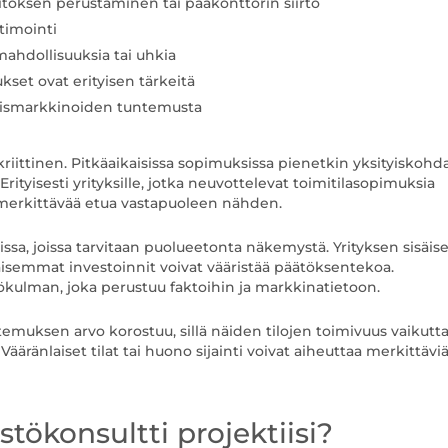
itoksen perustaminen tai pääkonttorin siirto
ptimointi
ahdollisuuksia tai uhkia
ukset ovat erityisen tärkeitä
allismarkkinoiden tuntemusta
riittinen. Pitkäaikaisissa sopimuksissa pienetkin yksityiskohd
ityisesti yrityksille, jotka neuvottelevat toimitilasopimuksia
 merkittävää etua vastapuoleen nähden.
issa, joissa tarvitaan puolueetonta näkemystä. Yrityksen sisäise
kaisemmat investoinnit voivat vääristää päätöksentekoa.
ökulman, joka perustuu faktoihin ja markkinatietoon.
ntemuksen arvo korostuu, sillä näiden tilojen toimivuus vaikutt
äränlaiset tilat tai huono sijainti voivat aiheuttaa merkittävi
istökonsultti projektiisi?