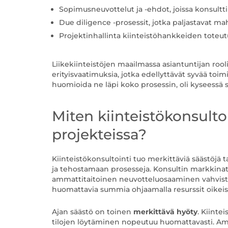
Sopimusneuvottelut ja -ehdot, joissa konsultti
Due diligence -prosessit, jotka paljastavat mah
Projektinhallinta kiinteistöhankkeiden toteu
Liikekiinteistöjen maailmassa asiantuntijan rooli k
erityisvaatimuksia, jotka edellyttävät syvää toi
huomioida ne läpi koko prosessin, oli kyseessä s
Miten kiinteistökonsulto
projekteissa?
Kiinteistökonsultointi tuo merkittäviä säästöjä ta
ja tehostamaan prosesseja. Konsultin markkina
ammattitaitoinen neuvotteluosaaminen vahvistaa 
huomattavia summia ohjaamalla resurssit oikeisi
Ajan säästö on toinen
merkittävä hyöty
. Kiinte
tilojen löytäminen nopeutuu huomattavasti. Amm