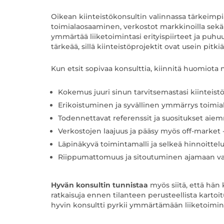
Oikean kiinteistökonsultin valinnassa tärkeimpiä
toimialaosaaminen, verkostot markkinoilla sekä 
ymmärtää liiketoimintasi erityispiirteet ja pu
tärkeää, sillä kiinteistöprojektit ovat usein pitkiä 
Kun etsit sopivaa konsulttia, kiinnitä huomiota n
Kokemus juuri sinun tarvitsemastasi kiinteistöt
Erikoistuminen ja syvällinen ymmärrys toimial
Todennettavat referenssit ja suositukset aiemm
Verkostojen laajuus ja pääsy myös off-market 
Läpinäkyvä toimintamalli ja selkeä hinnoittel
Riippumattomuus ja sitoutuminen ajamaan va
Hyvän konsultin tunnistaa
myös siitä, että hän k
ratkaisuja ennen tilanteen perusteellista kartoi
hyvin konsultti pyrkii ymmärtämään liiketoiminta