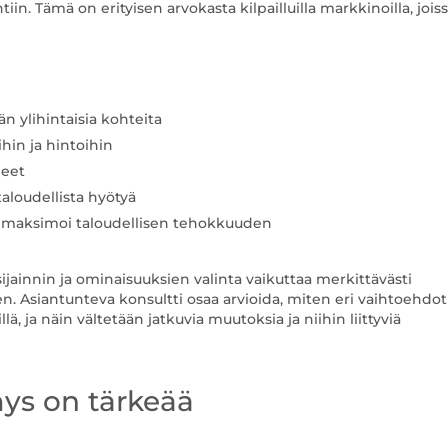
n. Tämä on erityisen arvokasta kilpailluilla markkinoilla, jois
n ylihintaisia kohteita
hin ja hintoihin
heet
aloudellista hyötyä
 maksimoi taloudellisen tehokkuuden
n sijainnin ja ominaisuuksien valinta vaikuttaa merkittävästi
. Asiantunteva konsultti osaa arvioida, miten eri vaihtoehdot
lä, ja näin vältetään jatkuvia muutoksia ja niihin liittyviä
ys on tärkeää