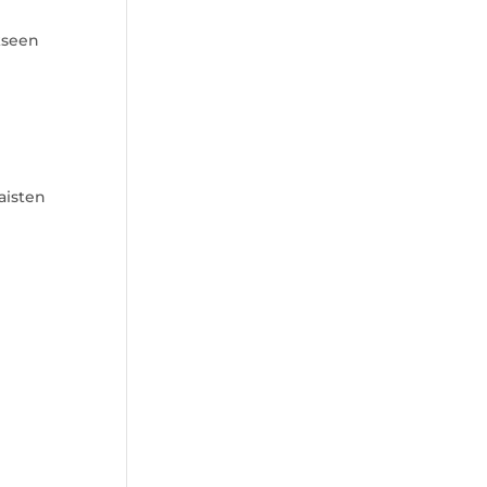
kseen
aisten