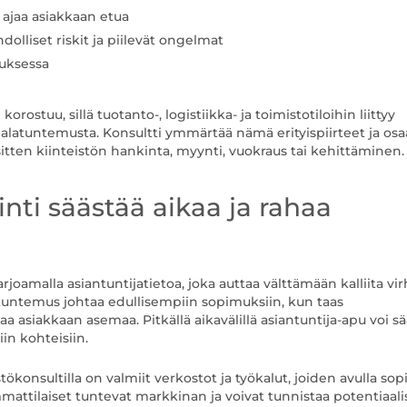
 ajaa asiakkaan etua
dolliset riskit ja piilevät ongelmat
tuksessa
orostuu, sillä tuotanto-, logistiikka- ja toimistotiloihin liittyy
mialatuntemusta. Konsultti ymmärtää nämä erityispiirteet ja osa
itten kiinteistön hankinta, myynti, vuokraus tai kehittäminen.
inti säästää aikaa ja rahaa
rjoamalla asiantuntijatietoa, joka auttaa välttämään kalliita vir
tuntemus johtaa edullisempiin sopimuksiin, kun taas
asiakkaan asemaa. Pitkällä aikavälillä asiantuntija-apu voi sä
in kohteisiin.
istökonsultilla on valmiit verkostot ja työkalut, joiden avulla sop
attilaiset tuntevat markkinan ja voivat tunnistaa potentiaali