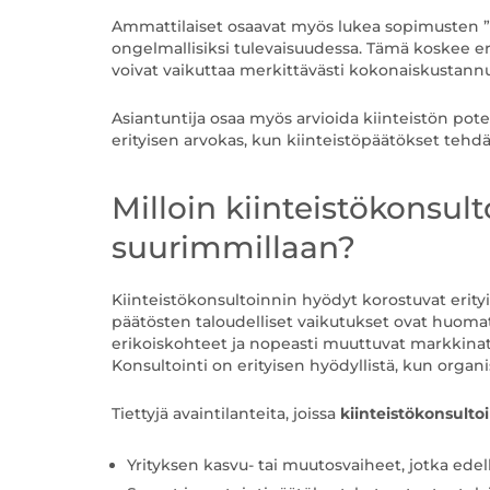
Ammattilaiset osaavat myös lukea sopimusten ”ri
ongelmallisiksi tulevaisuudessa. Tämä koskee eri
voivat vaikuttaa merkittävästi kokonaiskustannuks
Asiantuntija osaa myös arvioida kiinteistön pot
erityisen arvokas, kun kiinteistöpäätökset tehd
Milloin kiinteistökonsul
suurimmillaan?
Kiinteistökonsultoinnin hyödyt korostuvat erityis
päätösten taloudelliset vaikutukset ovat huoma
erikoiskohteet ja nopeasti muuttuvat markkinat o
Konsultointi on erityisen hyödyllistä, kun organi
Tiettyjä avaintilanteita, joissa
kiinteistökonsultoi
Yrityksen kasvu- tai muutosvaiheet, jotka edelly