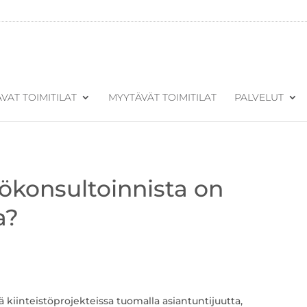
VAT TOIMITILAT
MYYTÄVÄT TOIMITILAT
PALVELUT
tökonsultoinnista on
a?
ä kiinteistöprojekteissa tuomalla asiantuntijuutta,