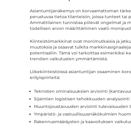
Asiantuntijanäkemys on korvaamattoman tärkeää
perustuvaa tietoa tilanteisiin, joissa tunteet ta
Ammattilainen tunnistaa piilevät ongelmat ja m
todellisen arvon määrittäminen vaatii monipuol
Kiinteistömarkkinat ovat monimutkaisia ja jat
muutoksia ja osaavat tulkita markkinasignaaleja,
potentiaaliin. Tämä voi tarkoittaa esimerkiksi 
trendien vaikutusten ymmärtämistä.
Liikekiinteistöissä asiantuntijan osaaminen korost
erityispiirteitä:
Teknisten ominaisuuksien arviointi (kantavuus
Sijaintien logistisen tehokkuuden analysointi
Muuntojoustavuuden arviointi tulevaisuuden ta
Ympäristö- ja vastuullisuusnäkökulmien huo
Rakennusmääräysten ja kaavoituksen vaiku