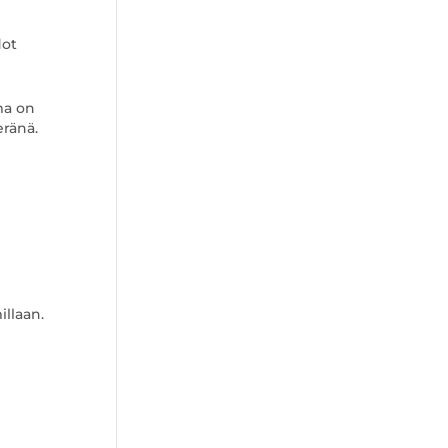
dot
ma on
eränä.
illaan.