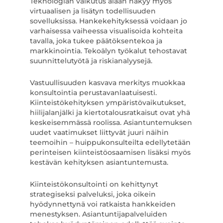
Teknologian vaikutus alaan näkyy myös
virtuaalisen ja lisätyn todellisuuden
sovelluksissa. Hankekehityksessä voidaan jo
varhaisessa vaiheessa visualisoida kohteita
tavalla, joka tukee päätöksentekoa ja
markkinointia. Tekoälyn työkalut tehostavat
suunnittelutyötä ja riskianalyysejä.
Vastuullisuuden kasvava merkitys muokkaa
konsultointia perustavanlaatuisesti.
Kiinteistökehityksen ympäristövaikutukset,
hiilijalanjälki ja kiertotalousratkaisut ovat yhä
keskeisemmässä roolissa. Asiantuntemuksen
uudet vaatimukset liittyvät juuri näihin
teemoihin – huippukonsulteilta edellytetään
perinteisen kiinteistöosaamisen lisäksi myös
kestävän kehityksen asiantuntemusta.
Kiinteistökonsultointi on kehittynyt
strategiseksi palveluksi, joka oikein
hyödynnettynä voi ratkaista hankkeiden
menestyksen. Asiantuntijapalveluiden