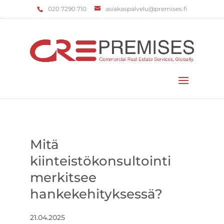
‌020 7290 710
asiakaspalvelu@premises.fi
Valitse sivu
Mitä
kiinteistökonsultointi
merkitsee
hankekehityksessä?
21.04.2025