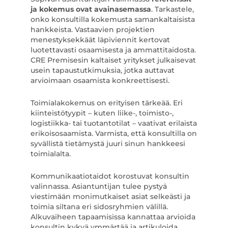
ja kokemus ovat avainasemassa
. Tarkastele,
onko konsultilla kokemusta samankaltaisista
hankkeista. Vastaavien projektien
menestyksekkäät läpiviennit kertovat
luotettavasti osaamisesta ja ammattitaidosta.
CRE Premisesin kaltaiset yritykset julkaisevat
usein tapaustutkimuksia, jotka auttavat
arvioimaan osaamista konkreettisesti.
Toimialakokemus on erityisen tärkeää. Eri
kiinteistötyypit – kuten liike-, toimisto-,
logistiikka- tai tuotantotilat – vaativat erilaista
erikoisosaamista. Varmista, että konsultilla on
syvällistä tietämystä juuri sinun hankkeesi
toimialalta.
Kommunikaatiotaidot korostuvat konsultin
valinnassa. Asiantuntijan tulee pystyä
viestimään monimutkaiset asiat selkeästi ja
toimia siltana eri sidosryhmien välillä.
Alkuvaiheen tapaamisissa kannattaa arvioida
konsultin kykyä ymmärtää ja artikuloida