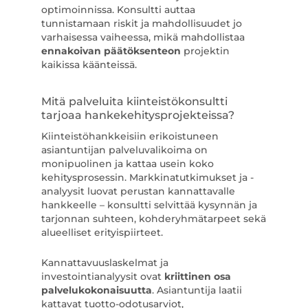
optimoinnissa. Konsultti auttaa
tunnistamaan riskit ja mahdollisuudet jo
varhaisessa vaiheessa, mikä mahdollistaa
ennakoivan päätöksenteon
projektin
kaikissa käänteissä.
Mitä palveluita kiinteistökonsultti
tarjoaa hankekehitysprojekteissa?
Kiinteistöhankkeisiin erikoistuneen
asiantuntijan palveluvalikoima on
monipuolinen ja kattaa usein koko
kehitysprosessin. Markkinatutkimukset ja -
analyysit luovat perustan kannattavalle
hankkeelle – konsultti selvittää kysynnän ja
tarjonnan suhteen, kohderyhmätarpeet sekä
alueelliset erityispiirteet.
Kannattavuuslaskelmat ja
investointianalyysit ovat
kriittinen osa
palvelukokonaisuutta
. Asiantuntija laatii
kattavat tuotto-odotusarviot,