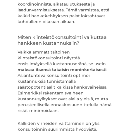
koordinoinnista, aikataulutuksesta ja
laadunvarmistuksesta. Tämä varmistaa, että
kaikki hankekehityksen palat loksahtavat
kohdalleen oikeaan aikaan.
Miten kiinteistökonsultointi vaikuttaa
hankkeen kustannuksiin?
Vaikka ammattitaitoinen
kiinteistökonsultointi näyttää
ensisilmäyksellä kustannuseränä, se usein
maksaa itsensä takaisin moninkertaisesti
.
Asiantunteva konsultointi optimoi
kustannuksia tunnistamalla
säästöpotentiaalit kaikissa hankevaiheissa.
Esimerkiksi rakentamisvaiheen
kustannusylitykset ovat alalla yleisiä, mutta
perusteellisella ennakkosuunnittelulla nämä
riskit minimoidaan.
Kalliiden virheiden välttäminen on yksi
konsultoinnin suurimmista hyödyistä.