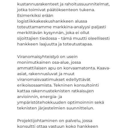
kustannusrakenteet ja rahoitussuunnitelmat,
jotka toimivat päätöksenteon tukena.
Esimerkiksi erään
logistiikkakeskushankkeen alussa
toteuttamamme markkina-analyysi paljasti
merkittävän kysynnän, joka ei ollut
sijoittajien tiedossa – tämä muutti oleellisesti
hankkeen laajuutta ja toteutustapaa.
Viranomaisyhteistyö on usein
monimutkainen osa-alue, jossa
ammattilaisen apu on korvaamatonta. Kaava-
asiat, rakennusluvat ja muut
viranomaisvaatimukset edellyttävät
erikoisosaamista. Tekninen konsultointi
kattaa rakennusteknisten ratkaisujen
arvioinnin, energia- ja
ympäristötehokkuuden optimoinnin sekä
teknisten järjestelmien suunnittelun.
Projektijohtaminen on palvelu, jossa
konsultti ottaa vastuun koko hankkeen