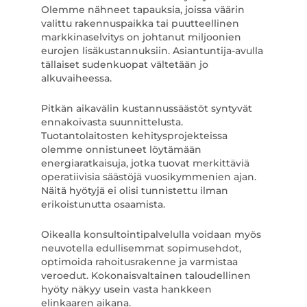
Olemme nähneet tapauksia, joissa väärin
valittu rakennuspaikka tai puutteellinen
markkinaselvitys on johtanut miljoonien
eurojen lisäkustannuksiin. Asiantuntija-avulla
tällaiset sudenkuopat vältetään jo
alkuvaiheessa.
Pitkän aikavälin kustannussäästöt syntyvät
ennakoivasta suunnittelusta.
Tuotantolaitosten kehitysprojekteissa
olemme onnistuneet löytämään
energiaratkaisuja, jotka tuovat merkittäviä
operatiivisia säästöjä vuosikymmenien ajan.
Näitä hyötyjä ei olisi tunnistettu ilman
erikoistunutta osaamista.
Oikealla konsultointipalvelulla voidaan myös
neuvotella edullisemmat sopimusehdot,
optimoida rahoitusrakenne ja varmistaa
veroedut. Kokonaisvaltainen taloudellinen
hyöty näkyy usein vasta hankkeen
elinkaaren aikana.