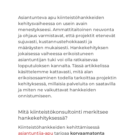
Asiantunteva apu kiinteistöhankkeiden
kehitysvaiheessa on usein avain
menestykseesi. Ammattitaitoinen neuvonta
ja ohjaus varmistavat, että projektit etenevät
sujuvasti, kustannustehokkaasti ja
määräysten mukaisesti. Hankekehityksen
jokaisessa vaiheessa erikoistuneen
asiantuntijan tuki voi olla ratkaisevaa
lopputuloksen kannalta. Tässä artikkelissa
käsittelemme kattavasti, mitä alan
erikoisosaaminen todella tarkoittaa projektin
kehityksessä, millaisia palveluita on saatavilla
ja miten ne vaikuttavat hankkeiden
onnistumiseen.
Mitä kiinteistökonsultointi merkitsee
hankekehityksessä?
Kiinteistöhankkeiden kehittämisessä
asiantuntija-apu
tarjoaa
korvaamatonta