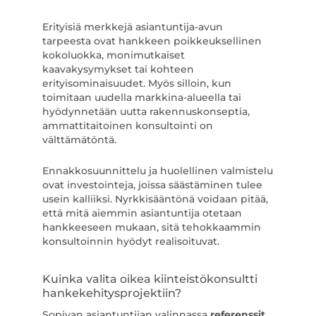
Erityisiä merkkejä asiantuntija-avun
tarpeesta ovat hankkeen poikkeuksellinen
kokoluokka, monimutkaiset
kaavakysymykset tai kohteen
erityisominaisuudet. Myös silloin, kun
toimitaan uudella markkina-alueella tai
hyödynnetään uutta rakennuskonseptia,
ammattitaitoinen konsultointi on
välttämätöntä.
Ennakkosuunnittelu ja huolellinen valmistelu
ovat investointeja, joissa säästäminen tulee
usein kalliiksi. Nyrkkisääntönä voidaan pitää,
että mitä aiemmin asiantuntija otetaan
hankkeeseen mukaan, sitä tehokkaammin
konsultoinnin hyödyt realisoituvat.
Kuinka valita oikea kiinteistökonsultti
hankekehitysprojektiin?
Sopivan asiantuntijan valinnassa
referenssit