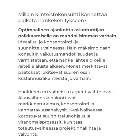
Milloin kiinteistökonsultti kannattaa
palkata hankekehitykseen?
Optimaalinen ajankohta asiantuntijan
palkkaamiselle on mahdollisimman varhain
,
ideaalisti jo konseptointi- ja
suunnitteluvaiheessa. Näin maksimoidaan
konsultin vaikutusmahdollisuudet ja
varmistetaan, että hanke lähtee oikeille
raiteille alusta alkaen. Monet merkittävät
päätökset lukitsevat suuren osan
kustannusrakenteesta jo varhain.
Hankkeen eri vaiheissa tarpeet vaihtelevat.
Alkuvaiheessa painottuvat
markkinatutkimus, konseptointi ja
kannattavuusanalyysit. Keskivaiheessa
korostuvat suunnittelunohjaus ja
viranomaisprosessit, kun taas
toteutusvaiheessa projektinhallinta ja
valvonta.