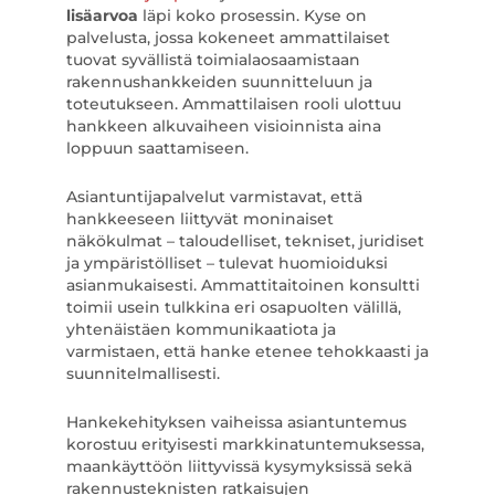
lisäarvoa
läpi koko prosessin. Kyse on
palvelusta, jossa kokeneet ammattilaiset
tuovat syvällistä toimialaosaamistaan
rakennushankkeiden suunnitteluun ja
toteutukseen. Ammattilaisen rooli ulottuu
hankkeen alkuvaiheen visioinnista aina
loppuun saattamiseen.
Asiantuntijapalvelut varmistavat, että
hankkeeseen liittyvät moninaiset
näkökulmat – taloudelliset, tekniset, juridiset
ja ympäristölliset – tulevat huomioiduksi
asianmukaisesti. Ammattitaitoinen konsultti
toimii usein tulkkina eri osapuolten välillä,
yhtenäistäen kommunikaatiota ja
varmistaen, että hanke etenee tehokkaasti ja
suunnitelmallisesti.
Hankekehityksen vaiheissa asiantuntemus
korostuu erityisesti markkinatuntemuksessa,
maankäyttöön liittyvissä kysymyksissä sekä
rakennusteknisten ratkaisujen