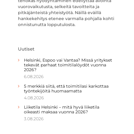
tehokas hyödyntäminen edellyttää avointa
vuorovaikutusta, selkeitä tavoitteita ja
pitkäjänteistä yhteistyötä. Näillä eväillä
hankekehitys etenee varmalla pohjalla kohti
onnistunutta lopputulosta.
Uutiset
Helsinki, Espoo vai Vantaa? Missä yritykset
tekevät parhaat toimitilalöydöt vuonna
2026?
6.08.2026
5 merkkiä siitä, että toimitilasi karkottaa
työntekijöitä huomaamatta
4.08.2026
Liiketila Helsinki – mitä hyvä liiketila
oikeasti maksaa vuonna 2026?
3.08.2026