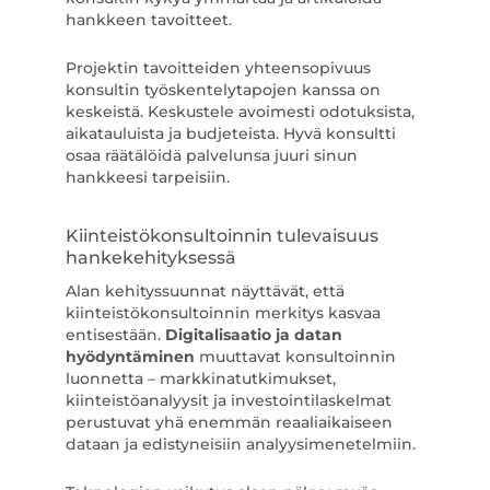
hankkeen tavoitteet.
Projektin tavoitteiden yhteensopivuus
konsultin työskentelytapojen kanssa on
keskeistä. Keskustele avoimesti odotuksista,
aikatauluista ja budjeteista. Hyvä konsultti
osaa räätälöidä palvelunsa juuri sinun
hankkeesi tarpeisiin.
Kiinteistökonsultoinnin tulevaisuus
hankekehityksessä
Alan kehityssuunnat näyttävät, että
kiinteistökonsultoinnin merkitys kasvaa
entisestään.
Digitalisaatio ja datan
hyödyntäminen
muuttavat konsultoinnin
luonnetta – markkinatutkimukset,
kiinteistöanalyysit ja investointilaskelmat
perustuvat yhä enemmän reaaliaikaiseen
dataan ja edistyneisiin analyysimenetelmiin.