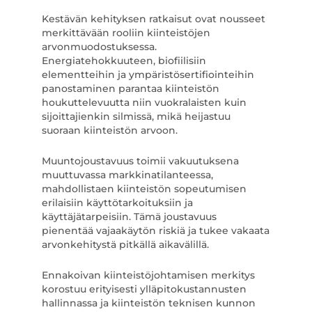
Kestävän kehityksen ratkaisut ovat nousseet
merkittävään rooliin kiinteistöjen
arvonmuodostuksessa.
Energiatehokkuuteen, biofiilisiin
elementteihin ja ympäristösertifiointeihin
panostaminen parantaa kiinteistön
houkuttelevuutta niin vuokralaisten kuin
sijoittajienkin silmissä, mikä heijastuu
suoraan kiinteistön arvoon.
Muuntojoustavuus toimii vakuutuksena
muuttuvassa markkinatilanteessa,
mahdollistaen kiinteistön sopeutumisen
erilaisiin käyttötarkoituksiin ja
käyttäjätarpeisiin. Tämä joustavuus
pienentää vajaakäytön riskiä ja tukee vakaata
arvonkehitystä pitkällä aikavälillä.
Ennakoivan kiinteistöjohtamisen merkitys
korostuu erityisesti ylläpitokustannusten
hallinnassa ja kiinteistön teknisen kunnon