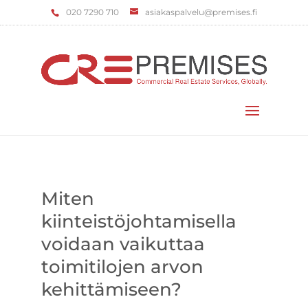
‌020 7290 710
asiakaspalvelu@premises.fi
Valitse sivu
Miten
kiinteistöjohtamisella
voidaan vaikuttaa
toimitilojen arvon
kehittämiseen?