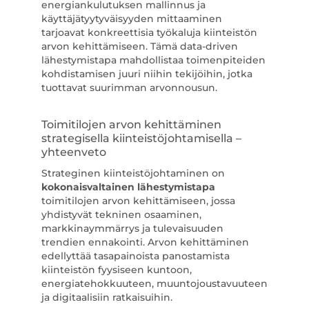
energiankulutuksen mallinnus ja
käyttäjätyytyväisyyden mittaaminen
tarjoavat konkreettisia työkaluja kiinteistön
arvon kehittämiseen. Tämä data-driven
lähestymistapa mahdollistaa toimenpiteiden
kohdistamisen juuri niihin tekijöihin, jotka
tuottavat suurimman arvonnousun.
Toimitilojen arvon kehittäminen
strategisella kiinteistöjohtamisella –
yhteenveto
Strateginen kiinteistöjohtaminen on
kokonaisvaltainen lähestymistapa
toimitilojen arvon kehittämiseen, jossa
yhdistyvät tekninen osaaminen,
markkinaymmärrys ja tulevaisuuden
trendien ennakointi. Arvon kehittäminen
edellyttää tasapainoista panostamista
kiinteistön fyysiseen kuntoon,
energiatehokkuuteen, muuntojoustavuuteen
ja digitaalisiin ratkaisuihin.