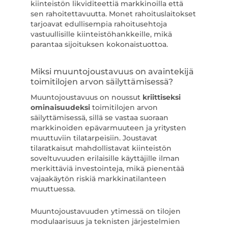
kiinteistön likviditeettiä markkinoilla että
sen rahoitettavuutta. Monet rahoituslaitokset
tarjoavat edullisempia rahoitusehtoja
vastuullisille kiinteistöhankkeille, mikä
parantaa sijoituksen kokonaistuottoa.
Miksi muuntojoustavuus on avaintekijä
toimitilojen arvon säilyttämisessä?
Muuntojoustavuus on noussut
kriittiseksi
ominaisuudeksi
toimitilojen arvon
säilyttämisessä, sillä se vastaa suoraan
markkinoiden epävarmuuteen ja yritysten
muuttuviin tilatarpeisiin. Joustavat
tilaratkaisut mahdollistavat kiinteistön
soveltuvuuden erilaisille käyttäjille ilman
merkittäviä investointeja, mikä pienentää
vajaakäytön riskiä markkinatilanteen
muuttuessa.
Muuntojoustavuuden ytimessä on tilojen
modulaarisuus ja teknisten järjestelmien