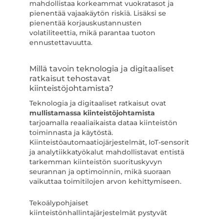
mahdollistaa korkeammat vuokratasot ja
pienentää vajaakäytön riskiä. Lisäksi se
pienentää korjauskustannusten
volatiliteettia, mikä parantaa tuoton
ennustettavuutta.
Millä tavoin teknologia ja digitaaliset
ratkaisut tehostavat
kiinteistöjohtamista?
Teknologia ja digitaaliset ratkaisut ovat
mullistamassa kiinteistöjohtamista
tarjoamalla reaaliaikaista dataa kiinteistön
toiminnasta ja käytöstä.
Kiinteistöautomaatiojärjestelmät, IoT-sensorit
ja analytiikkatyökalut mahdollistavat entistä
tarkemman kiinteistön suorituskyvyn
seurannan ja optimoinnin, mikä suoraan
vaikuttaa toimitilojen arvon kehittymiseen.
Tekoälypohjaiset
kiinteistönhallintajärjestelmät pystyvät