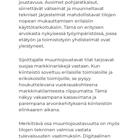
joustavuus. Avoimet pohjaratkaisut,
siirrettävät väliseinät ja muunneltavat
tekniset järjestelmät mahdollistavat tilojen
nopean mukauttamisen erilaisiin
käyttötarkoituksiin. Tämä on erityisen
arvokasta nykyisessä työympäristössä, jossa
etätyön ja toimistotyön yhdistelmät ovat
yleistyneet.
Sijoittajalle muuntojoustavat tilat tarjoavat
suojaa markkinariskejä vastaan. Kun
kiinteistö soveltuu erilaisille toimialoille ja
erikokoisille toimijoille, se pysyy
houkuttelevana vuokrauskohteena
markkinatilanteesta riippumatta. Tämä
näkyy vakaampana kassavirtana ja
parempana arvonkehityksenä kiinteistön
elinkaaren aikana.
Merkittävä osa muuntojoustavuutta on myös
tilojen tekninen valmius vastata
tulevaisuuden vaatimuksiin. Digitaalinen