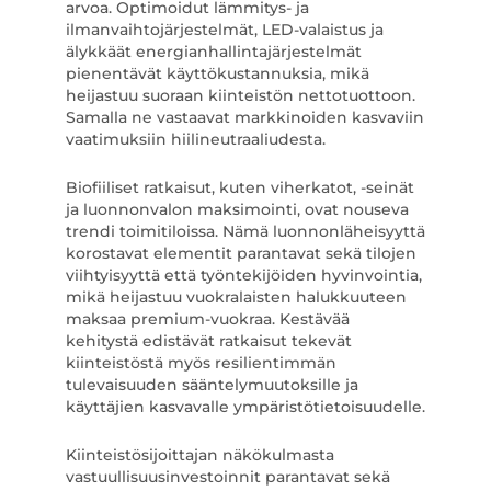
arvoa. Optimoidut lämmitys- ja
ilmanvaihtojärjestelmät, LED-valaistus ja
älykkäät energianhallintajärjestelmät
pienentävät käyttökustannuksia, mikä
heijastuu suoraan kiinteistön nettotuottoon.
Samalla ne vastaavat markkinoiden kasvaviin
vaatimuksiin hiilineutraaliudesta.
Biofiiliset ratkaisut, kuten viherkatot, -seinät
ja luonnonvalon maksimointi, ovat nouseva
trendi toimitiloissa. Nämä luonnonläheisyyttä
korostavat elementit parantavat sekä tilojen
viihtyisyyttä että työntekijöiden hyvinvointia,
mikä heijastuu vuokralaisten halukkuuteen
maksaa premium-vuokraa. Kestävää
kehitystä edistävät ratkaisut tekevät
kiinteistöstä myös resilientimmän
tulevaisuuden sääntelymuutoksille ja
käyttäjien kasvavalle ympäristötietoisuudelle.
Kiinteistösijoittajan näkökulmasta
vastuullisuusinvestoinnit parantavat sekä