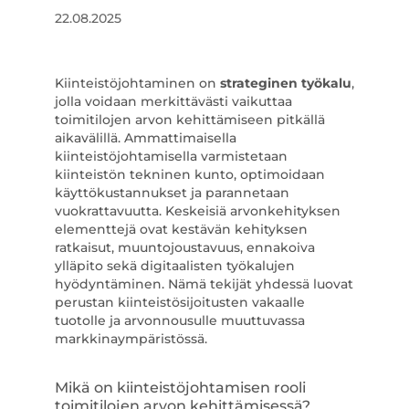
22.08.2025
Kiinteistöjohtaminen on
strateginen työkalu
,
jolla voidaan merkittävästi vaikuttaa
toimitilojen arvon kehittämiseen pitkällä
aikavälillä. Ammattimaisella
kiinteistöjohtamisella varmistetaan
kiinteistön tekninen kunto, optimoidaan
käyttökustannukset ja parannetaan
vuokrattavuutta. Keskeisiä arvonkehityksen
elementtejä ovat kestävän kehityksen
ratkaisut, muuntojoustavuus, ennakoiva
ylläpito sekä digitaalisten työkalujen
hyödyntäminen. Nämä tekijät yhdessä luovat
perustan kiinteistösijoitusten vakaalle
tuotolle ja arvonnousulle muuttuvassa
markkinaympäristössä.
Mikä on kiinteistöjohtamisen rooli
toimitilojen arvon kehittämisessä?