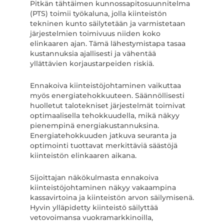
Pitkän tähtäimen kunnossapitosuunnitelma
(PTS) toimii työkaluna, jolla kiinteistön
tekninen kunto säilytetään ja varmistetaan
järjestelmien toimivuus niiden koko
elinkaaren ajan. Tämä lähestymistapa tasaa
kustannuksia ajallisesti ja vähentää
yllättävien korjaustarpeiden riskiä.
Ennakoiva kiinteistöjohtaminen vaikuttaa
myös energiatehokkuuteen. Säännöllisesti
huolletut talotekniset järjestelmät toimivat
optimaalisella tehokkuudella, mikä näkyy
pienempinä energiakustannuksina.
Energiatehokkuuden jatkuva seuranta ja
optimointi tuottavat merkittäviä säästöjä
kiinteistön elinkaaren aikana.
Sijoittajan näkökulmasta ennakoiva
kiinteistöjohtaminen näkyy vakaampina
kassavirtoina ja kiinteistön arvon säilymisenä.
Hyvin ylläpidetty kiinteistö säilyttää
vetovoimansa vuokramarkkinoilla,