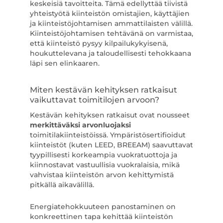
keskeisiä tavoitteita. Tämä edellyttää tiivistä
yhteistyötä kiinteistön omistajien, käyttäjien
ja kiinteistöjohtamisen ammattilaisten välillä.
Kiinteistöjohtamisen tehtävänä on varmistaa,
että kiinteistö pysyy kilpailukykyisenä,
houkuttelevana ja taloudellisesti tehokkaana
läpi sen elinkaaren.
Miten kestävän kehityksen ratkaisut
vaikuttavat toimitilojen arvoon?
Kestävän kehityksen ratkaisut ovat nousseet
merkittäväksi arvonluojaksi
toimitilakiinteistöissä. Ympäristösertifioidut
kiinteistöt (kuten LEED, BREEAM) saavuttavat
tyypillisesti korkeampia vuokratuottoja ja
kiinnostavat vastuullisia vuokralaisia, mikä
vahvistaa kiinteistön arvon kehittymistä
pitkällä aikavälillä.
Energiatehokkuuteen panostaminen on
konkreettinen tapa kehittää kiinteistön