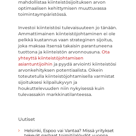
mahdollistaa kiinteistösijoituksen arvon
optimaalisen kehittymisen muuttuvassa
toimintaympäristössä.
Investoi kiinteistösi tulevaisuuteen jo tänään.
Ammattimainen kiinteistöjohtaminen ei ole
pelkkä kustannus vaan strateginen sijoitus,
joka maksaa itsensä takaisin parantuneena
tuottona ja kiinteistön arvonnousuna.
Ota
yhteyttä kiinteistöjohtamisen
asiantuntijoihin
ja pyydä arviointi kiinteistösi
arvonkehityksen potentiaalista. Oikein
toteutetulla kiinteistöjohtamisella varmistat
sijoituksesi kilpailukyvyn ja
houkuttelevuuden niin nykyisessä kuin
tulevassakin markkinatilanteessa.
Uutiset
Helsinki, Espoo vai Vantaa? Missä yritykset
tekevät parhaat toimitilalöydöt vuonna