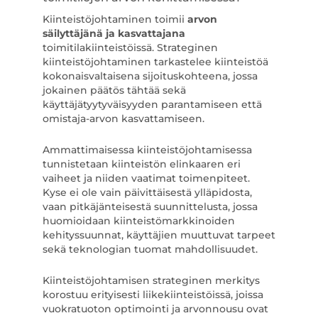
Kiinteistöjohtaminen toimii
arvon
säilyttäjänä ja kasvattajana
toimitilakiinteistöissä. Strateginen
kiinteistöjohtaminen tarkastelee kiinteistöä
kokonaisvaltaisena sijoituskohteena, jossa
jokainen päätös tähtää sekä
käyttäjätyytyväisyyden parantamiseen että
omistaja-arvon kasvattamiseen.
Ammattimaisessa kiinteistöjohtamisessa
tunnistetaan kiinteistön elinkaaren eri
vaiheet ja niiden vaatimat toimenpiteet.
Kyse ei ole vain päivittäisestä ylläpidosta,
vaan pitkäjänteisestä suunnittelusta, jossa
huomioidaan kiinteistömarkkinoiden
kehityssuunnat, käyttäjien muuttuvat tarpeet
sekä teknologian tuomat mahdollisuudet.
Kiinteistöjohtamisen strateginen merkitys
korostuu erityisesti liikekiinteistöissä, joissa
vuokratuoton optimointi ja arvonnousu ovat