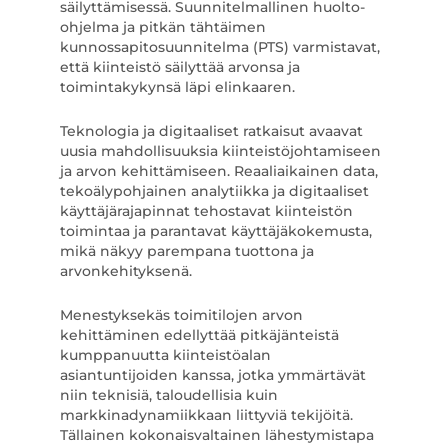
säilyttämisessä. Suunnitelmallinen huolto-
ohjelma ja pitkän tähtäimen
kunnossapitosuunnitelma (PTS) varmistavat,
että kiinteistö säilyttää arvonsa ja
toimintakykynsä läpi elinkaaren.
Teknologia ja digitaaliset ratkaisut avaavat
uusia mahdollisuuksia kiinteistöjohtamiseen
ja arvon kehittämiseen. Reaaliaikainen data,
tekoälypohjainen analytiikka ja digitaaliset
käyttäjärajapinnat tehostavat kiinteistön
toimintaa ja parantavat käyttäjäkokemusta,
mikä näkyy parempana tuottona ja
arvonkehityksenä.
Menestyksekäs toimitilojen arvon
kehittäminen edellyttää pitkäjänteistä
kumppanuutta kiinteistöalan
asiantuntijoiden kanssa, jotka ymmärtävät
niin teknisiä, taloudellisia kuin
markkinadynamiikkaan liittyviä tekijöitä.
Tällainen kokonaisvaltainen lähestymistapa