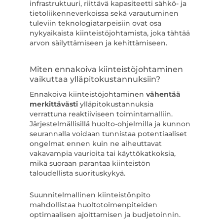
infrastruktuuri, riittävä kapasiteetti sähkö- ja
tietoliikenneverkoissa sekä varautuminen
tuleviin teknologiatarpeisiin ovat osa
nykyaikaista kiinteistöjohtamista, joka tähtää
arvon säilyttämiseen ja kehittämiseen.
Miten ennakoiva kiinteistöjohtaminen
vaikuttaa ylläpitokustannuksiin?
Ennakoiva kiinteistöjohtaminen
vähentää
merkittävästi
ylläpitokustannuksia
verrattuna reaktiiviseen toimintamalliin.
Järjestelmällisillä huolto-ohjelmilla ja kunnon
seurannalla voidaan tunnistaa potentiaaliset
ongelmat ennen kuin ne aiheuttavat
vakavampia vaurioita tai käyttökatkoksia,
mikä suoraan parantaa kiinteistön
taloudellista suorituskykyä.
Suunnitelmallinen kiinteistönpito
mahdollistaa huoltotoimenpiteiden
optimaalisen ajoittamisen ja budjetoinnin.