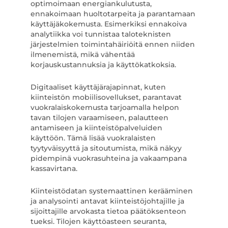
optimoimaan energiankulutusta,
ennakoimaan huoltotarpeita ja parantamaan
käyttäjäkokemusta. Esimerkiksi ennakoiva
analytiikka voi tunnistaa taloteknisten
järjestelmien toimintahäiriöitä ennen niiden
ilmenemistä, mikä vähentää
korjauskustannuksia ja käyttökatkoksia.
Digitaaliset käyttäjärajapinnat, kuten
kiinteistön mobiilisovellukset, parantavat
vuokralaiskokemusta tarjoamalla helpon
tavan tilojen varaamiseen, palautteen
antamiseen ja kiinteistöpalveluiden
käyttöön. Tämä lisää vuokralaisten
tyytyväisyyttä ja sitoutumista, mikä näkyy
pidempinä vuokrasuhteina ja vakaampana
kassavirtana.
Kiinteistödatan systemaattinen kerääminen
ja analysointi antavat kiinteistöjohtajille ja
sijoittajille arvokasta tietoa päätöksenteon
tueksi. Tilojen käyttöasteen seuranta,