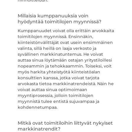
hinnoitteluun.
Millaisia kumppanuuksia voin
hyödyntää toimitilojen myynnissä?
Kumppanuudet voivat olla erittäin arvokkaita
toimitilojen myynnissä. Ensinnäkin,
kiinteistönvälittäjät ovat usein ensimmäinen
valinta, sillä heillä on laaja verkosto ja
syvällinen markkinatuntemus. He voivat
auttaa sinua löytämään ostajan yritystiloillesi
nopeammin ja tehokkaammin. Toiseksi, voit
myös harkita yhteistyötä kiinteistöalan
konsulttien kanssa, jotka voivat tarjota
arvokasta tietoa markkinatrendeistä. Näin he
voivat auttaa sinua optimoimaan
myyntiprosessia, jolloin toimitilojen
myynnistä tulee entistä sujuvampaa ja
kohdennetumpaa.
Mitkä ovat toimitiloihin liittyvät nykyiset
markkinatrendit?