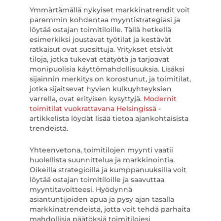
Ymmärtämällä nykyiset markkinatrendit voit
paremmin kohdentaa myyntistrategiasi ja
löytää ostajan toimitiloille. Tällä hetkellä
esimerkiksi joustavat työtilat ja kestävät
ratkaisut ovat suosittuja. Yritykset etsivät
tiloja, jotka tukevat etätyötä ja tarjoavat
monipuolisia käyttömahdollisuuksia. Lisäksi
sijainnin merkitys on korostunut, ja toimitilat,
jotka sijaitsevat hyvien kulkuyhteyksien
varrella, ovat erityisen kysyttyjä.
Modernit
toimitilat vuokrattavana Helsingissä
-
artikkelista löydät lisää tietoa ajankohtaisista
trendeistä.
Yhteenvetona, toimitilojen myynti vaatii
huolellista suunnittelua ja markkinointia.
Oikeilla strategioilla ja kumppanuuksilla voit
löytää ostajan toimitiloille ja saavuttaa
myyntitavoitteesi. Hyödynnä
asiantuntijoiden apua ja pysy ajan tasalla
markkinatrendeistä, jotta voit tehdä parhaita
mahdollisia päätöksiä toimitilojesi