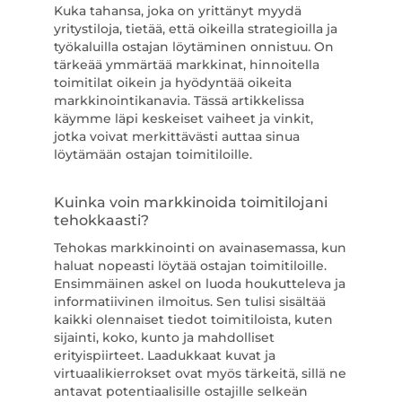
Kuka tahansa, joka on yrittänyt myydä
yritystiloja, tietää, että oikeilla strategioilla ja
työkaluilla ostajan löytäminen onnistuu. On
tärkeää ymmärtää markkinat, hinnoitella
toimitilat oikein ja hyödyntää oikeita
markkinointikanavia. Tässä artikkelissa
käymme läpi keskeiset vaiheet ja vinkit,
jotka voivat merkittävästi auttaa sinua
löytämään ostajan toimitiloille.
Kuinka voin markkinoida toimitilojani
tehokkaasti?
Tehokas markkinointi on avainasemassa, kun
haluat nopeasti löytää ostajan toimitiloille.
Ensimmäinen askel on luoda houkutteleva ja
informatiivinen ilmoitus. Sen tulisi sisältää
kaikki olennaiset tiedot toimitiloista, kuten
sijainti, koko, kunto ja mahdolliset
erityispiirteet. Laadukkaat kuvat ja
virtuaalikierrokset ovat myös tärkeitä, sillä ne
antavat potentiaalisille ostajille selkeän