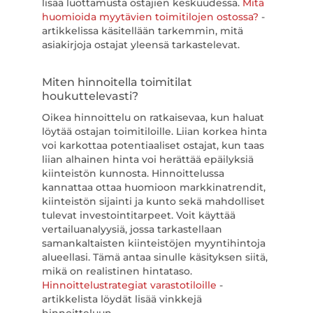
lisää luottamusta ostajien keskuudessa.
Mitä
huomioida myytävien toimitilojen ostossa?
-
artikkelissa käsitellään tarkemmin, mitä
asiakirjoja ostajat yleensä tarkastelevat.
Miten hinnoitella toimitilat
houkuttelevasti?
Oikea hinnoittelu on ratkaisevaa, kun haluat
löytää ostajan toimitiloille. Liian korkea hinta
voi karkottaa potentiaaliset ostajat, kun taas
liian alhainen hinta voi herättää epäilyksiä
kiinteistön kunnosta. Hinnoittelussa
kannattaa ottaa huomioon markkinatrendit,
kiinteistön sijainti ja kunto sekä mahdolliset
tulevat investointitarpeet. Voit käyttää
vertailuanalyysiä, jossa tarkastellaan
samankaltaisten kiinteistöjen myyntihintoja
alueellasi. Tämä antaa sinulle käsityksen siitä,
mikä on realistinen hintataso.
Hinnoittelustrategiat varastotiloille
-
artikkelista löydät lisää vinkkejä