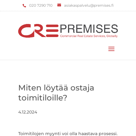
‌020 7290 710
asiakaspalvelu@premises.fi
Valitse sivu
Miten löytää ostaja
toimitiloille?
4.12.2024
Toimitilojen myynti voi olla haastava prosessi.