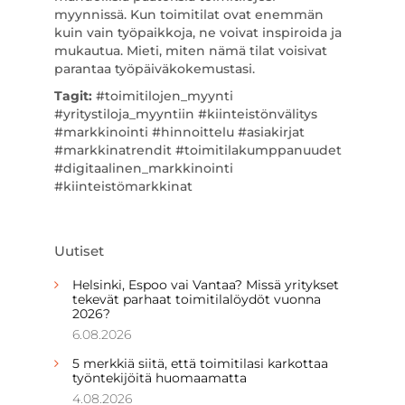
myynnissä. Kun toimitilat ovat enemmän
kuin vain työpaikkoja, ne voivat inspiroida ja
mukautua. Mieti, miten nämä tilat voisivat
parantaa työpäiväkokemustasi.
Tagit:
#toimitilojen_myynti
#yritystiloja_myyntiin #kiinteistönvälitys
#markkinointi #hinnoittelu #asiakirjat
#markkinatrendit #toimitilakumppanuudet
#digitaalinen_markkinointi
#kiinteistömarkkinat
Uutiset
Helsinki, Espoo vai Vantaa? Missä yritykset
tekevät parhaat toimitilalöydöt vuonna
2026?
6.08.2026
5 merkkiä siitä, että toimitilasi karkottaa
työntekijöitä huomaamatta
4.08.2026