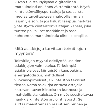
kuvan tiloista. Nykyään digitaalinen
markkinointi on lähes välttämätöntä. Käytä
kiinteistönvälitysportaaleja ja sosiaalista
mediaa tavoittaaksesi mahdollisimman
laajan yleisön. Ja jos haluat lisäapua, harkitse
yhteistyötä kiinteistönvälittäjän kanssa, joka
tuntee paikalliset markkinat ja osaa
kohdentaa markkinointia oikeille ostajille.
Mitä asiakirjoja tarvitsen toimitilojen
myyntiin?
Toimitilojen myynti edellyttää useiden
asiakirjojen valmistelua. Tärkeimpiä
asiakirjoja ovat kiinteistön kauppakirja,
energiatodistus, mahdolliset
vuokrasopimukset ja kiinteistön tekniset
tiedot. Nämä asiakirjat antavat ostajalle
kattavan kuvan kiinteistön kunnosta ja
mahdollisista kuluista. On myös suositeltavaa
hankkia kiinteistön arviointiraportti. Se
auttaa määrittämään realistisen hinnan ja