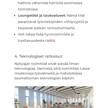
hallinta vähentää häiriöitä avoimessa
toimistossa.
Loungetilat ja taukoalueet:
Nämä tilat
parantavat työntekijöiden viihtyvyyttä ja
tarjoavat paikan rentoutumiselle.
Voit lukea lisää hyvinvoinnista ja
tuottavuudesta
täältä.
4. Teknologiset ratkaisut
Nykyajan toimitilat eivät pärjää ilman
teknologiaa. Varmista, että toimitilasi tukee
moderneja työvälineitä ja mahdollistaa
saumattoman teknologian käytön.