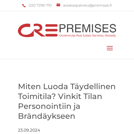
‌020 7290 710
asiakaspalvelu@premises.fi
Valitse sivu
Miten Luoda Täydellinen
Toimitila? Vinkit Tilan
Personointiin ja
Brändäykseen
23.09.2024