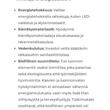
Energiatehokkuus:
Valitse
energiatehokkaita ratkaisuja, kuten LED-
valaistus ja älytermostaatit.
Kierrätysmateriaalit:
Hyödynnä
kierrätysmateriaaleja sisustuksessa ja
rakenneratkaisuissa.
Vedenkulutus:
Investoi vettä säästäviin
ratkaisuihin saniteettitiloissa.
Biofiilinen suunnittelu:
Tuo luonnon
elementit osaksi toimitilaa, joka parantaa
sekä ekologisuutta että työntekijöiden
hyvinvointia. Kasvien ja luonnonvalon
hyödyntäminen ei ainoastaan vähennä
energiankulutusta, vaan myös lisää tilan
viihtyisyyttä ja terveyshyötyjä. Tutkimukset
osoittavat, että biofiilinen ympäristö voi