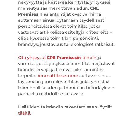
näkyvyyttä ja kestävää kehitystä, yrityksesi
menestys saa merkittävän edun.
CRE
Premisesin
asiantuntijat ovat valmiina
auttamaan sinua löytämään täydellisesti
personoitavissa olevat toimitilat, jotka
vastaavat artikkelissa esiteltyjä kriteereitä –
olipa kyseessä toimitilan personointi,
brändäys, joustavuus tai ekologiset ratkaisut.
Ota yhteyttä
CRE Premisesin
tiimiin
ja
varmista, että yrityksesi toimitilat heijastavat
brändisi arvoja ja tukevat liiketoimintasi
tarpeita.
Ammattilaisemme
auttavat sinua
löytämään juuri oikean tilan, joka yhdistää
toiminnallisuuden ja toimitilan brändäyksen
parhaalla mahdollisella tavalla.
Lisää ideoita brändin rakentamiseen löydät
täältä.