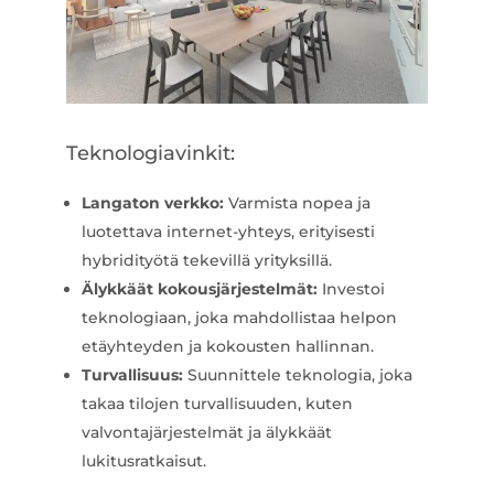
Teknologiavinkit:
Langaton verkko:
Varmista nopea ja
luotettava internet-yhteys, erityisesti
hybridityötä tekevillä yrityksillä.
Älykkäät kokousjärjestelmät:
Investoi
teknologiaan, joka mahdollistaa helpon
etäyhteyden ja kokousten hallinnan.
Turvallisuus:
Suunnittele teknologia, joka
takaa tilojen turvallisuuden, kuten
valvontajärjestelmät ja älykkäät
lukitusratkaisut.