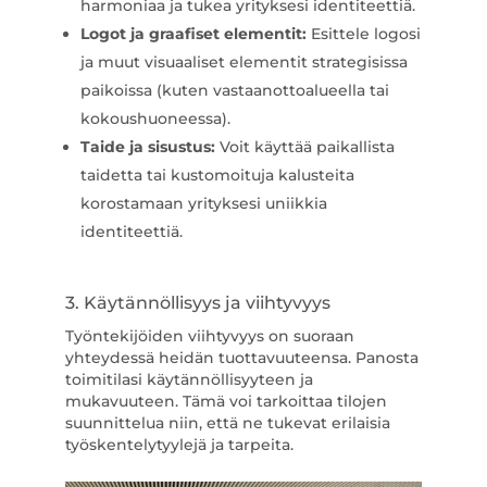
harmoniaa ja tukea yrityksesi identiteettiä.
Logot ja graafiset elementit:
Esittele logosi
ja muut visuaaliset elementit strategisissa
paikoissa (kuten vastaanottoalueella tai
kokoushuoneessa).
Taide ja sisustus:
Voit käyttää paikallista
taidetta tai kustomoituja kalusteita
korostamaan yrityksesi uniikkia
identiteettiä.
3. Käytännöllisyys ja viihtyvyys
Työntekijöiden viihtyvyys on suoraan
yhteydessä heidän tuottavuuteensa. Panosta
toimitilasi käytännöllisyyteen ja
mukavuuteen. Tämä voi tarkoittaa tilojen
suunnittelua niin, että ne tukevat erilaisia
työskentelytyylejä ja tarpeita.