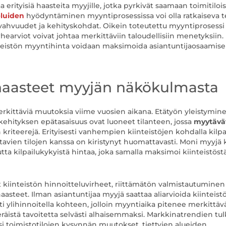
erityisiä haasteita myyjille, jotka pyrkivät saamaan toimitiloi
eluiden
hyödyntäminen myyntiprosessissa voi olla ratkaiseva te
 vahvuudet ja kehityskohdat. Oikein toteutettu myyntiprosessi
earviot voivat johtaa merkittäviin taloudellisiin menetyksiin.
teistön myyntihinta voidaan maksimoida asiantuntijaosaamis
haasteet myyjän näkökulmasta
kittäviä muutoksia viime vuosien aikana. Etätyön yleistymine
kehityksen epätasaisuus ovat luoneet tilanteen, jossa
myytävä
kriteerejä. Erityisesti vanhempien kiinteistöjen kohdalla kilpa
vien tilojen kanssa on kiristynyt huomattavasti. Moni myyjä
tta kilpailukykyistä hintaa, joka samalla maksimoi kiinteistöst
 kiinteistön hinnoitteluvirheet, riittämätön valmistautuminen
teet. Ilman asiantuntijaa myyjä saattaa aliarvioida kiinteist
sti ylihinnoitella kohteen, jolloin myyntiaika pitenee merkittävä
eräistä tavoitetta selvästi alhaisemmaksi. Markkinatrendien tul
i toimistotilojen kysynnän muutokset, tiettyjen alueiden