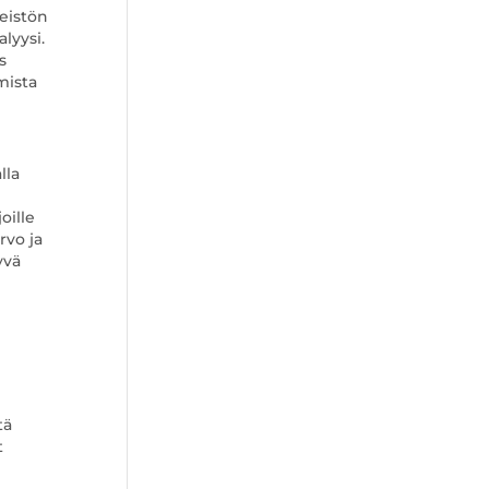
teistön
lyysi.
s
mista
lla
oille
rvo ja
yvä
tä
t