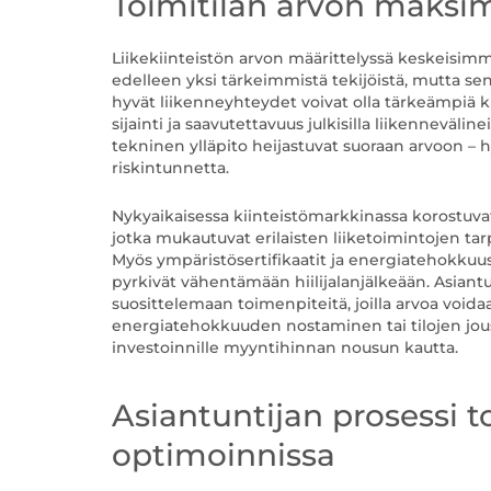
Toimitilan arvon maksimo
Liikekiinteistön arvon määrittelyssä keskeisi
edelleen yksi tärkeimmistä tekijöistä, mutta sen 
hyvät liikenneyhteydet voivat olla tärkeämpiä k
sijainti ja saavutettavuus julkisilla liikennevälin
tekninen ylläpito heijastuvat suoraan arvoon – h
riskintunnetta.
Nykyaikaisessa kiinteistömarkkinassa korostu
jotka mukautuvat erilaisten liiketoimintojen tar
Myös ympäristösertifikaatit ja energiatehokkuusl
pyrkivät vähentämään hiilijalanjälkeään. Asiant
suosittelemaan toimenpiteitä, joilla arvoa voi
energiatehokkuuden nostaminen tai tilojen jou
investoinnille myyntihinnan nousun kautta.
Asiantuntijan prosessi 
optimoinnissa