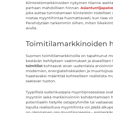
Kiinteistömarkkinoiden nykyinen tilanne asettaa 
parhaan mahdollisen hinnan.
Asiantuntijapalv
joka auttaa tunnistamaan kiinteistön todelliset
nostaa myyntihintaa huomattavasti, kun taas virh
Perehdytään tarkemmin siihen, miten liikekiin
avulla.
Toimitilamarkkinoiden 
Suomen toimitilamarkkinoilla on tapahtunut mer
kestävän kehityksen vaatimukset ja alueellisen 
toimitilat
kohtaavat aivan uudenlaisia arvioinnin 
modernien, energiatehokkaiden ja muuntojousta
haastavaksi määrittää kohteelleen realistista mu
saatavan tuoton.
Tyypillisiä sudenkuoppia myyntiprosessissa ovat
myyntiin sekä markkinoinnin kohdentamisen haas
potentiaalin tietyille ostajaryhmille tai vastaava
lopulta realisoituva myyntihinta voi jäädä alkup
on olennainen osa myyntiprosessia – esimerkiks