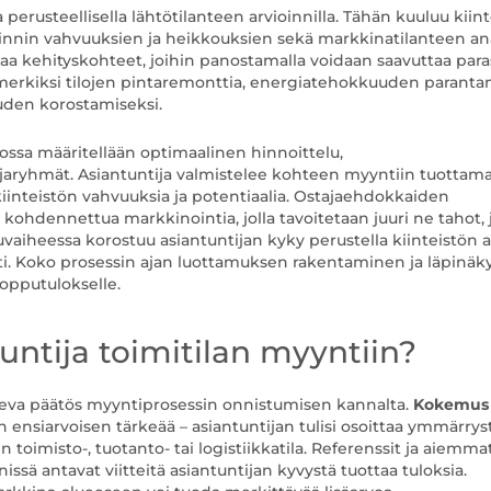
erusteellisella lähtötilanteen arvioinnilla. Tähän kuuluu kiin
ainnin vahvuuksien ja heikkouksien sekä markkinatilanteen ana
taa kehityskohteet, joihin panostamalla voidaan saavuttaa para
imerkiksi tilojen pintaremonttia, energiatehokkuuden paranta
uuden korostamiseksi.
jossa määritellään optimaalinen hinnoittelu,
ajaryhmät. Asiantuntija valmistelee kohteen myyntiin tuottama
kiinteistön vahvuuksia ja potentiaalia. Ostajaehdokkaiden
kohdennettua markkinointia, jolla tavoitetaan juuri ne tahot, j
vaiheessa korostuu asiantuntijan kyky perustella kiinteistön a
ti. Koko prosessin ajan luottamuksen rakentaminen ja läpinäk
lopputulokselle.
tuntija toimitilan myyntiin?
aiseva päätös myyntiprosessin onnistumisen kannalta.
Kokemus
on ensiarvoisen tärkeää – asiantuntijan tulisi osoittaa ymmärrys
ten toimisto-, tuotanto- tai logistiikkatila. Referenssit ja aiemma
ä antavat viitteitä asiantuntijan kyvystä tuottaa tuloksia.