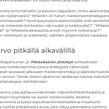
markkina-alueeseen voi tuoda merkittävää lisäarvoa.
miota toimintamalliin ja palvelun laajuuteen. Onko asiantuntija
ajien löytämiseksi? Millainen on hänen markkinointistrategians
 ominaisuudet? Hyviä kysymyksiä asiantuntijalle ovat esimerkik
vat mielestäsi kiinteistöni vahvuudet ja heikkoudet?”, ”Millaisi
” ja ”Millaisella aikataululla arvioit myynnin toteutuvan?”.
ehellisesti ja realistisesti, vältellen ylioptimistisia lupauksia.
rvo pitkällä aikavälillä
ntitapahtuman yli.
Pitkäaikainen yhteistyö
kiinteistöalan
uvaa markkinaymmärrystä ja strategista näkemystä
set seuraavat jatkuvasti markkinatrendejä ja sääntelymuutoks
stöjen arvoon. Tämän tiedon jakaminen asiakkaan kanssa mahdolli
stöstrategian kehittämisen.
anina, joka auttaa ennakoimaan tulevia kiinteistötarpeita ja
öjen myymiselle tai uusien hankkimiselle. Kestävä
arviointia ja kykyä sopeuttaa kiinteistösalkkua muuttuviin
ssa tuottaa pitkäaikaista arvoa, joka näkyy parempana tuottona