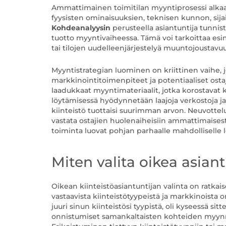
Ammattimainen toimitilan myyntiprosessi alkaa p
fyysisten ominaisuuksien, teknisen kunnon, sij
Kohdeanalyysin
perusteella asiantuntija tunnis
tuotto myyntivaiheessa. Tämä voi tarkoittaa es
tai tilojen uudelleenjärjestelyä muuntojoustav
Myyntistrategian luominen on kriittinen vaihe, 
markkinointitoimenpiteet ja potentiaaliset ost
laadukkaat myyntimateriaalit, jotka korostavat 
löytämisessä hyödynnetään laajoja verkostoja ja 
kiinteistö tuottaisi suurimman arvon. Neuvottelu
vastata ostajien huolenaiheisiin ammattimaises
toiminta luovat pohjan parhaalle mahdolliselle 
Miten valita oikea asian
Oikean kiinteistöasiantuntijan valinta on ratk
vastaavista kiinteistötyypeistä ja markkinoista 
juuri sinun kiinteistösi tyypistä, oli kyseessä sit
onnistumiset samankaltaisten kohteiden myynniss