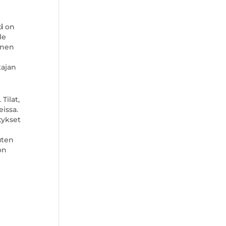
i
on
le
inen
tajan
Tilat,
eissa.
tykset
uten
on