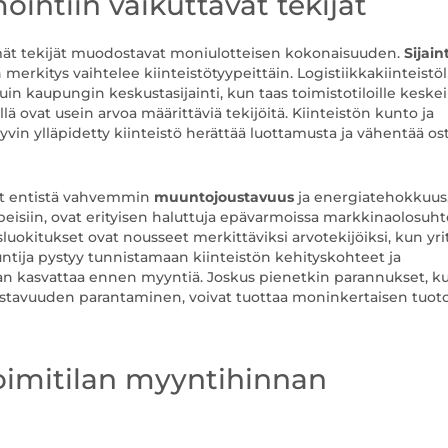
intiin vaikuttavat tekijät
mmät tekijät muodostavat moniulotteisen kokonaisuuden.
Sijaint
merkitys vaihtelee kiinteistötyypeittäin. Logistiikkakiinteistöl
uin kaupungin keskustasijainti, kun taas toimistotiloille keske
eillä ovat usein arvoa määrittäviä tekijöitä. Kiinteistön kunto ja
yvin ylläpidetty kiinteistö herättää luottamusta ja vähentää os
vat entistä vahvemmin
muuntojoustavuus
ja energiatehokkuus. 
peisiin, ovat erityisen haluttuja epävarmoissa markkinaolosuht
uokitukset ovat nousseet merkittäviksi arvotekijöiksi, kun yri
untija pystyy tunnistamaan kiinteistön kehityskohteet ja
daan kasvattaa ennen myyntiä. Joskus pienetkin parannukset, k
stavuuden parantaminen, voivat tuottaa moninkertaisen tuot
toimitilan myyntihinnan