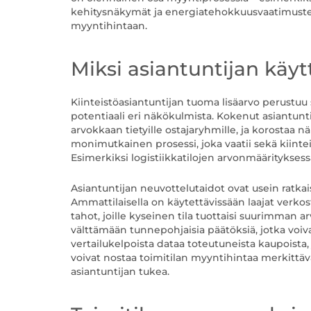
kehitysnäkymät ja energiatehokkuusvaatimusten
myyntihintaan.
Miksi asiantuntijan käyt
Kiinteistöasiantuntijan tuoma lisäarvo perustu
potentiaali eri näkökulmista. Kokenut asiantunti
arvokkaan tietyille ostajaryhmille, ja korostaa n
monimutkainen prosessi, joka vaatii sekä kiintei
Esimerkiksi logistiikkatilojen arvonmäärityksessä
Asiantuntijan neuvottelutaidot ovat usein ratk
Ammattilaisella on käytettävissään laajat verkos
tahot, joille kyseinen tila tuottaisi suurimman 
välttämään tunnepohjaisia päätöksiä, jotka voiva
vertailukelpoista dataa toteutuneista kaupoista, 
voivat nostaa toimitilan myyntihintaa merkittävä
asiantuntijan tukea.