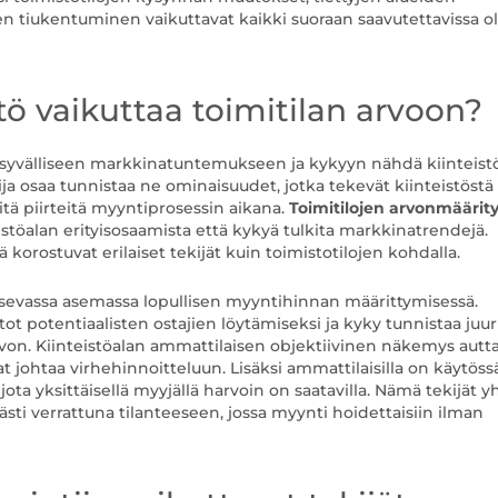
 tiukentuminen vaikuttavat kaikki suoraan saavutettavissa o
tö vaikuttaa toimitilan arvoon?
u syvälliseen markkinatuntemukseen ja kykyyn nähdä kiinteist
ja osaa tunnistaa ne ominaisuudet, jotka tekevät kiinteistöstä
äitä piirteitä myyntiprosessin aikana.
Toimitilojen arvonmäärit
stöalan erityisosaamista että kykyä tulkita markkinatrendejä.
 korostuvat erilaiset tekijät kuin toimistotilojen kohdalla.
aisevassa asemassa lopullisen myyntihinnan määrittymisessä.
tot potentiaalisten ostajien löytämiseksi ja kyky tunnistaa juur
arvon. Kiinteistöalan ammattilaisen objektiivinen näkemys autt
t johtaa virhehinnoitteluun. Lisäksi ammattilaisilla on käytös
jota yksittäisellä myyjällä harvoin on saatavilla. Nämä tekijät 
sti verrattuna tilanteeseen, jossa myynti hoidettaisiin ilman