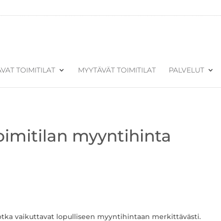
VAT TOIMITILAT
MYYTÄVÄT TOIMITILAT
PALVELUT
imitilan myyntihinta
 jotka vaikuttavat lopulliseen myyntihintaan merkittävästi.