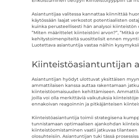
Erikoistuminen tiettyyn kiinteistötyyppiin tai 
Asiantuntijaa valitessa kannattaa kiinnittää huo
käytössään laajat verkostot potentiaalisten ost
kuinka perusteellisesti hän analysoi kiinteistön
”Miten määrittelet kiinteistöni arvon?”, ”Mitkä o
kehitystoimenpiteitä suosittelisit ennen myyntiä?
Luotettava asiantuntija vastaa näihin kysymyksiin r
Kiinteistöasiantuntijan a
Asiantuntijan hyödyt ulottuvat yksittäisen myy
ammattilaisen kanssa auttaa rakentamaan jatk
kiinteistöomaisuuden kehittämiseen. Ammattilai
joilla voi olla merkittäviä vaikutuksia kiintei
ennakoivan reagoinnin ja pitkäjänteisen kiintei
Kiinteistöasiantuntija toimii strategisena kumpp
tunnistamaan optimaalisen ajankohdan kiinteist
kiinteistöomistaminen vaatii jatkuvaa tilanteen 
olosuhteisiin. Asiantuntijan tuki tässä prosessi