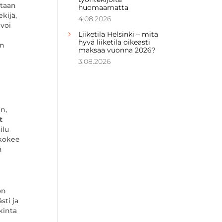
staan
huomaamatta
kijä,
4.08.2026
 voi
Liiketila Helsinki – mitä
hyvä liiketila oikeasti
en
maksaa vuonna 2026?
3.08.2026
n,
t
ilu
 kokee
ä
ön
sti ja
kinta