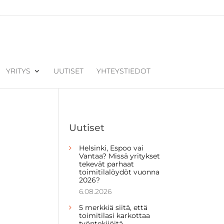
YRITYS
UUTISET
YHTEYSTIEDOT
Uutiset
Helsinki, Espoo vai
Vantaa? Missä yritykset
tekevät parhaat
toimitilalöydöt vuonna
2026?
6.08.2026
5 merkkiä siitä, että
toimitilasi karkottaa
työntekijöitä