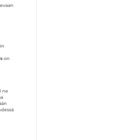
levaan
ön
ys
on
i ne
aa
sään
yhdessä