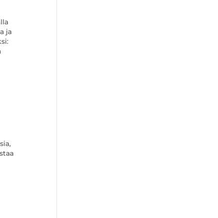
lla
a ja
si:
a
ia,
staa