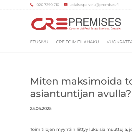
‌020 7290 710
asiakaspalvelu@premises.fi
ETUSIVU
CRE TOIMITILAHAKU
VUOKRATTA
Miten maksimoida to
asiantuntijan avulla?
25.06.2025
Toimitilojen myyntiin liittyy lukuisia muuttujia,