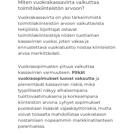
Miten vuokrakassavirta vaikuttaa
toimitilakiinteistön arvoon?
Vuokrakassavirta on yksi tärkeimmistä
toimitilakiinteistön arvoon vaikuttavista
tekijöistä. Sijoittajat ostavat
toimitilakiinteistöjä niiden tuottaman
kassavirran vuoksi, joten vakaa ja
ennustettava vuokratuotto nostaa kiinteistön
arvoa merkittävästi.
Vuokrasopimusten pituus vaikuttaa
kassavirran varmuuteen.
Pitkät
vuokrasopimukset luovat vakautta
ja
pienentävät kassavirran riskiä, mikä
tyypillisesti näkyy alhaisempana
tuottovaatimuksena ja korkeampana
kiinteistön arvona. Lyhyet sopimukset
puolestaan lisäävät vajaakäyttöriskiä, mutta
voivat toisaalta mahdollistaa vuokratason
nostamisen nopeammin markkinatilanteen
parantuessa.