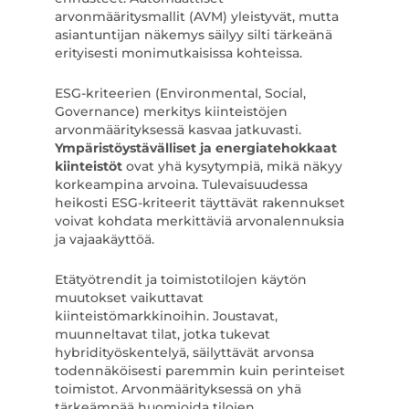
arvonmääritysmallit (AVM) yleistyvät, mutta
asiantuntijan näkemys säilyy silti tärkeänä
erityisesti monimutkaisissa kohteissa.
ESG-kriteerien (Environmental, Social,
Governance) merkitys kiinteistöjen
arvonmäärityksessä kasvaa jatkuvasti.
Ympäristöystävälliset ja energiatehokkaat
kiinteistöt
ovat yhä kysytympiä, mikä näkyy
korkeampina arvoina. Tulevaisuudessa
heikosti ESG-kriteerit täyttävät rakennukset
voivat kohdata merkittäviä arvonalennuksia
ja vajaakäyttöä.
Etätyötrendit ja toimistotilojen käytön
muutokset vaikuttavat
kiinteistömarkkinoihin. Joustavat,
muunneltavat tilat, jotka tukevat
hybridityöskentelyä, säilyttävät arvonsa
todennäköisesti paremmin kuin perinteiset
toimistot. Arvonmäärityksessä on yhä
tärkeämpää huomioida tilojen