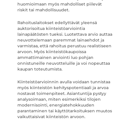
huomioimaan myös mahdolliset piilevät
riskit tai mahdollisuudet.
Rahoituslaitokset edellyttävät yleensä
auktorisoitua kiinteistöarviointia
lainapäätösten tueksi. Luotettava arvio auttaa
neuvottelemaan paremmat lainaehdot ja
varmistaa, että rahoitus perustuu realistiseen
arvoon. Myös kiinteistökaupoissa
ammattimainen arviointi luo pohjan
onnistuneille neuvotteluille ja voi nopeuttaa
kaupan toteutumista.
Kiinteistöarvioinnin avulla voidaan tunnistaa
myös kiinteistön kehityspotentiaali ja arvoa
nostavat toimenpiteet. Asiantuntija pystyy
analysoimaan, miten esimerkiksi tilojen
modernisointi, energiatehokkuuden
parantaminen tai käyttötarkoituksen muutos
vaikuttaisivat kiinteistön arvoon.