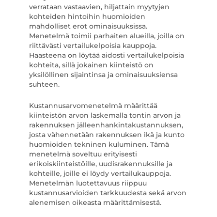
verrataan vastaavien, hiljattain myytyjen
kohteiden hintoihin huomioiden
mahdolliset erot ominaisuuksissa.
Menetelmä toimii parhaiten alueilla, joilla on
riittävästi vertailukelpoisia kauppoja.
Haasteena on löytää aidosti vertailukelpoisia
kohteita, sillä jokainen kiinteistö on
yksilöllinen sijaintinsa ja ominaisuuksiensa
suhteen.
Kustannusarvomenetelmä määrittää
kiinteistön arvon laskemalla tontin arvon ja
rakennuksen jälleenhankintakustannuksen,
josta vähennetään rakennuksen ikä ja kunto
huomioiden tekninen kuluminen. Tämä
menetelmä soveltuu erityisesti
erikoiskiinteistöille, uudisrakennuksille ja
kohteille, joille ei löydy vertailukauppoja.
Menetelmän luotettavuus riippuu
kustannusarvioiden tarkkuudesta sekä arvon
alenemisen oikeasta määrittämisestä.