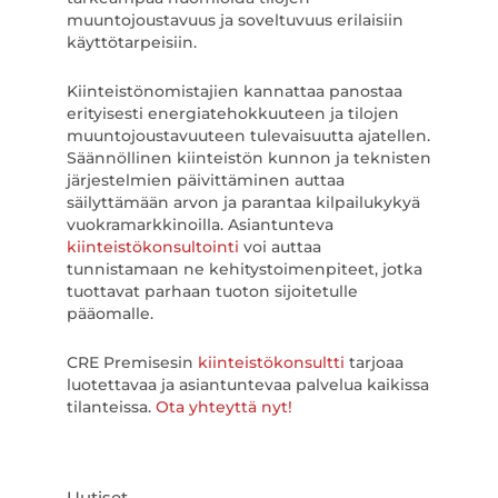
muuntojoustavuus ja soveltuvuus erilaisiin
käyttötarpeisiin.
Kiinteistönomistajien kannattaa panostaa
erityisesti energiatehokkuuteen ja tilojen
muuntojoustavuuteen tulevaisuutta ajatellen.
Säännöllinen kiinteistön kunnon ja teknisten
järjestelmien päivittäminen auttaa
säilyttämään arvon ja parantaa kilpailukykyä
vuokramarkkinoilla. Asiantunteva
kiinteistökonsultointi
voi auttaa
tunnistamaan ne kehitystoimenpiteet, jotka
tuottavat parhaan tuoton sijoitetulle
pääomalle.
CRE Premisesin
kiinteistökonsultti
tarjoaa
luotettavaa ja asiantuntevaa palvelua kaikissa
tilanteissa.
Ota yhteyttä nyt!
Uutiset