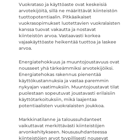
Vuokrataso ja käyttöaste ovat keskeisiä
arvotekijöitä, sillä ne määrittävät kiinteistön
tuottopotentiaalin. Pitkäaikaiset
vuokrasopimukset luotettavien vuokralaisten
kanssa tuovat vakautta ja nostavat
kiinteistön arvoa. Vastaavasti korkea
vajaakäyttöaste heikentää tuottoa ja laskee
arvoa.
Energiatehokkuus ja muuntojoustavuus ovat
nousseet yhä tärkeämmiksi arvotekijöiksi.
Energiatehokas rakennus pienentää
käyttökustannuksia ja vastaa paremmin
nykyajan vaatimuksiin. Muuntojoustavat tilat
puolestaan sopeutuvat joustavasti erilaisiin
käyttötarkoituksiin, mikä laajentaa
potentiaalisten vuokralaisten joukkoa.
Markkinatilanne ja taloussuhdanteet
vaikuttavat merkittävästi kiinteistöjen
arvonkehitykseen. Noususuhdanteessa
kiinteistöjen arvot tyypillisesti nousevat