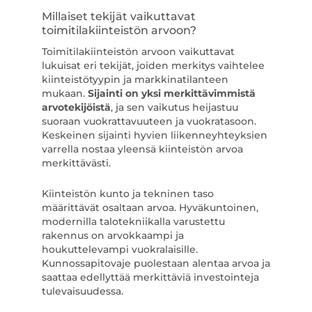
Millaiset tekijät vaikuttavat
toimitilakiinteistön arvoon?
Toimitilakiinteistön arvoon vaikuttavat
lukuisat eri tekijät, joiden merkitys vaihtelee
kiinteistötyypin ja markkinatilanteen
mukaan.
Sijainti on yksi merkittävimmistä
arvotekijöistä
, ja sen vaikutus heijastuu
suoraan vuokrattavuuteen ja vuokratasoon.
Keskeinen sijainti hyvien liikenneyhteyksien
varrella nostaa yleensä kiinteistön arvoa
merkittävästi.
Kiinteistön kunto ja tekninen taso
määrittävät osaltaan arvoa. Hyväkuntoinen,
modernilla talotekniikalla varustettu
rakennus on arvokkaampi ja
houkuttelevampi vuokralaisille.
Kunnossapitovaje puolestaan alentaa arvoa ja
saattaa edellyttää merkittäviä investointeja
tulevaisuudessa.