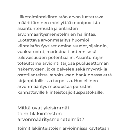
Liiketoimintakiinteistön arvon luotettava
määrittäminen edellyttää monipuolista
asiantuntemusta ja erilaisten
arvonmääritysmenetelmien hallintaa.
Luotettava arvonmääritys huomioi
kiinteistön fyysiset ominaisuudet, sijainnin,
vuokratuotot, markkinatilanteen sekä
tulevaisuuden potentiaalin. Asiantuntijan
toteuttama arviointi tarjoaa puolueettoman
näkemyksen, joka palvelee sekä myynti- ja
ostotilanteissa, rahoituksen hankinnassa että
kirjanpidollisissa tarpeissa. Huolellinen
arvonmääritys muodostaa perustan
kannattaville kiinteistösijoituspäätöksille.
Mitkä ovat yleisimmät
toimitilakiinteistön
arvonmääritysmenetelmät?
Toimitilakiinteistöjen arvioinnissa käytetään