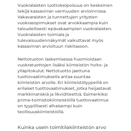
Vuokralaisten luottokelpoisuus on keskeinen
tekijä kassavirran varmuuden arvioinnissa.
Vakavaraisten ja tunnettujen yritysten
vuokrasopimukset ovat arvokkaampia kuin
taloudellisesti epävakaampien vuokralaisten.
Vuokralaisten toimiala ja
tulevaisuudennäkymät vaikuttavat myös
kassavirran arvioituun riskitasoon.
Nettotuoton laskemisessa huomioidaan
vuokratuottojen lisäksi kiinteistön hoito- ja
ylläpitokulut. Nettotuotto jaettuna
tuottovaatimuksella antaa suuntaa
kiinteistön arvolle. Eri kiinteistötyypeillä on
erilaiset tuottovaatimukset, jotka heijastavat
markkinariskiä ja likviditeettiä. Esimerkiksi
prime-toimistokiinteistöillä tuottovaatimus
on tyypillisesti alhaisempi kuin
teollisuuskiinteistöillä.
Kuinka usein toimitilakiinteistön arvo