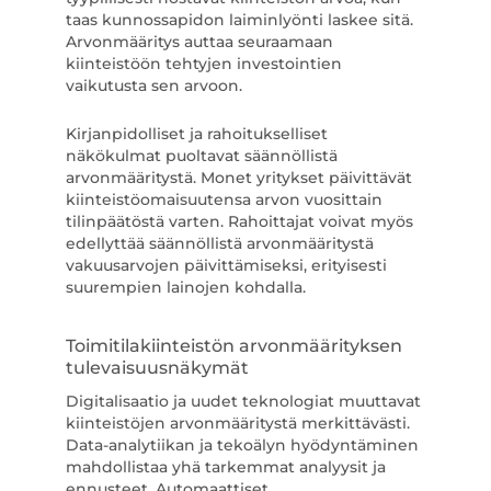
taas kunnossapidon laiminlyönti laskee sitä.
Arvonmääritys auttaa seuraamaan
kiinteistöön tehtyjen investointien
vaikutusta sen arvoon.
Kirjanpidolliset ja rahoitukselliset
näkökulmat puoltavat säännöllistä
arvonmääritystä. Monet yritykset päivittävät
kiinteistöomaisuutensa arvon vuosittain
tilinpäätöstä varten. Rahoittajat voivat myös
edellyttää säännöllistä arvonmääritystä
vakuusarvojen päivittämiseksi, erityisesti
suurempien lainojen kohdalla.
Toimitilakiinteistön arvonmäärityksen
tulevaisuusnäkymät
Digitalisaatio ja uudet teknologiat muuttavat
kiinteistöjen arvonmääritystä merkittävästi.
Data-analytiikan ja tekoälyn hyödyntäminen
mahdollistaa yhä tarkemmat analyysit ja
ennusteet. Automaattiset