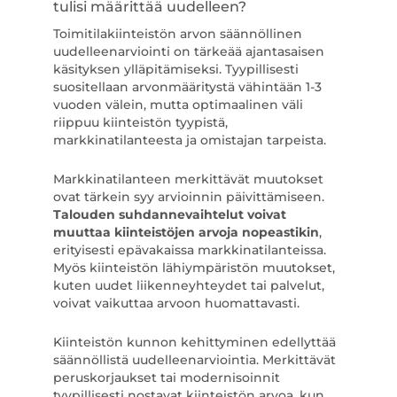
tulisi määrittää uudelleen?
Toimitilakiinteistön arvon säännöllinen
uudelleenarviointi on tärkeää ajantasaisen
käsityksen ylläpitämiseksi. Tyypillisesti
suositellaan arvonmääritystä vähintään 1-3
vuoden välein, mutta optimaalinen väli
riippuu kiinteistön tyypistä,
markkinatilanteesta ja omistajan tarpeista.
Markkinatilanteen merkittävät muutokset
ovat tärkein syy arvioinnin päivittämiseen.
Talouden suhdannevaihtelut voivat
muuttaa kiinteistöjen arvoja nopeastikin
,
erityisesti epävakaissa markkinatilanteissa.
Myös kiinteistön lähiympäristön muutokset,
kuten uudet liikenneyhteydet tai palvelut,
voivat vaikuttaa arvoon huomattavasti.
Kiinteistön kunnon kehittyminen edellyttää
säännöllistä uudelleenarviointia. Merkittävät
peruskorjaukset tai modernisoinnit
tyypillisesti nostavat kiinteistön arvoa, kun