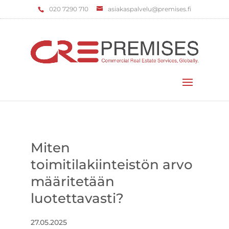
‌020 7290 710
asiakaspalvelu@premises.fi
Valitse sivu
Miten
toimitilakiinteistön arvo
määritetään
luotettavasti?
27.05.2025