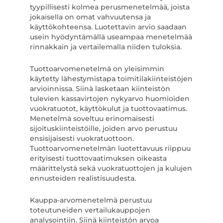
tyypillisesti kolmea perusmenetelmää, joista
jokaisella on omat vahvuutensa ja
käyttökohteensa. Luotettavin arvio saadaan
usein hyödyntämällä useampaa menetelmää
rinnakkain ja vertailemalla niiden tuloksia.
Tuottoarvomenetelmä on yleisimmin
käytetty lähestymistapa toimitilakiinteistöjen
arvioinnissa. Siinä lasketaan kiinteistön
tulevien kassavirtojen nykyarvo huomioiden
vuokratuotot, käyttökulut ja tuottovaatimus.
Menetelmä soveltuu erinomaisesti
sijoituskiinteistöille, joiden arvo perustuu
ensisijaisesti vuokratuottoon.
Tuottoarvomenetelmän luotettavuus riippuu
erityisesti tuottovaatimuksen oikeasta
määrittelystä sekä vuokratuottojen ja kulujen
ennusteiden realistisuudesta.
Kauppa-arvomenetelmä perustuu
toteutuneiden vertailukauppojen
analysointiin. Siinä kiinteistön arvoa