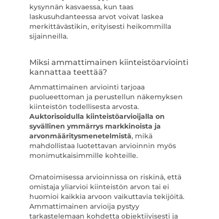
kysynnän kasvaessa, kun taas
laskusuhdanteessa arvot voivat laskea
merkittävästikin, erityisesti heikommilla
sijainneilla.
Miksi ammattimainen kiinteistöarviointi
kannattaa teettää?
Ammattimainen arviointi tarjoaa
puolueettoman ja perustellun näkemyksen
kiinteistön todellisesta arvosta.
Auktorisoidulla kiinteistöarvioijalla on
syvällinen ymmärrys markkinoista ja
arvonmääritysmenetelmistä
, mikä
mahdollistaa luotettavan arvioinnin myös
monimutkaisimmille kohteille.
Omatoimisessa arvioinnissa on riskinä, että
omistaja yliarvioi kiinteistön arvon tai ei
huomioi kaikkia arvoon vaikuttavia tekijöitä.
Ammattimainen arvioija pystyy
tarkastelemaan kohdetta objektiivisesti ja