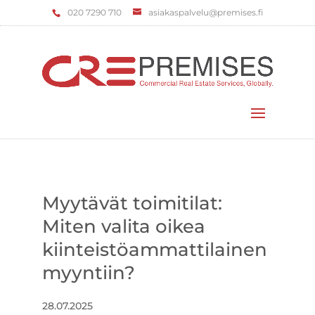
‌020 7290 710
asiakaspalvelu@premises.fi
Valitse sivu
Myytävät toimitilat:
Miten valita oikea
kiinteistöammattilainen
myyntiin?
28.07.2025