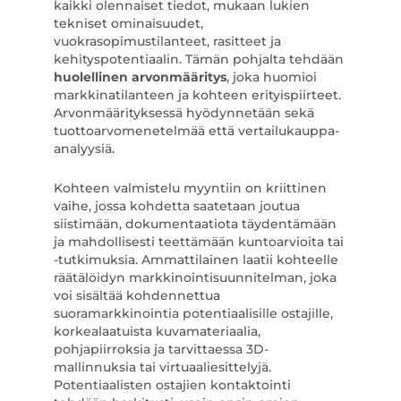
kaikki olennaiset tiedot, mukaan lukien
tekniset ominaisuudet,
vuokrasopimustilanteet, rasitteet ja
kehityspotentiaalin. Tämän pohjalta tehdään
huolellinen arvonmääritys
, joka huomioi
markkinatilanteen ja kohteen erityispiirteet.
Arvonmäärityksessä hyödynnetään sekä
tuottoarvomenetelmää että vertailukauppa-
analyysiä.
Kohteen valmistelu myyntiin on kriittinen
vaihe, jossa kohdetta saatetaan joutua
siistimään, dokumentaatiota täydentämään
ja mahdollisesti teettämään kuntoarvioita tai
-tutkimuksia. Ammattilainen laatii kohteelle
räätälöidyn markkinointisuunnitelman, joka
voi sisältää kohdennettua
suoramarkkinointia potentiaalisille ostajille,
korkealaatuista kuvamateriaalia,
pohjapiirroksia ja tarvittaessa 3D-
mallinnuksia tai virtuaaliesittelyjä.
Potentiaalisten ostajien kontaktointi