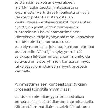
esittämään selkeä analyysi alueen
markkinatilanteesta, hintatasosta ja
kysynnästä. Merkittävä kilpailuetu on laaja
verkosto potentiaalisten ostajien
keskuudessa – erityisesti institutionaalisten
sijoittajien ja aktiivisten toimijoiden
tunteminen. Lisäksi ammattimainen
kiinteistövälittäjä hyödyntää monikanavaista
markkinointia ja korkeatasoista
esittelymateriaalia, joka tuo kohteen parhaat
puolet esiin. Välittäjän kyky ymmärtää
asiakkaan liiketoimintaa ja kommunikoida
sujuvasti eri sidosryhmien kanssa on myös
ratkaisevaa onnistuneen myyntiprosessin
kannalta.
Ammattimaisen kiinteistövälityksen
prosessi toimitilamyynnissä
Laadukas toimitilamyyntiprosessi alkaa
perusteellisella lähtötilanteen kartoituksella.
Kiinteistöammattilainen selvittää kohteen