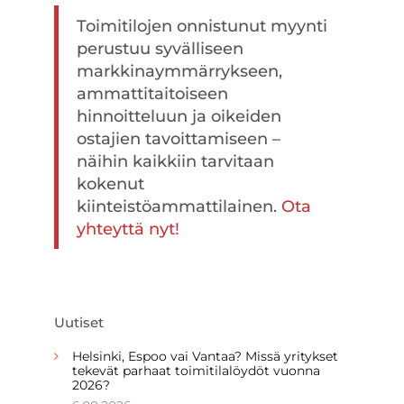
Toimitilojen onnistunut myynti
perustuu syvälliseen
markkinaymmärrykseen,
ammattitaitoiseen
hinnoitteluun ja oikeiden
ostajien tavoittamiseen –
näihin kaikkiin tarvitaan
kokenut
kiinteistöammattilainen.
Ota
yhteyttä nyt!
Uutiset
Helsinki, Espoo vai Vantaa? Missä yritykset
tekevät parhaat toimitilalöydöt vuonna
2026?