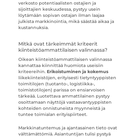
verkosto potentiaalisten ostajien ja
sijoittajien keskuudessa, pystyy usein
löytämään sopivan ostajan ilman laajaa
julkista markkinointia, mikä säästää aikaa ja
kustannuksia.
Mitkä ovat tärkeimmät kriteerit
kiinteistöammattilaisen valinnassa?
Oikean kiinteistöammattilaisen valinnassa
kannattaa kiinnittää huomiota useisiin
kriteereihin.
Erikoistuminen ja kokemus
liikekiinteistöjen, erityisesti tietyntyyppisten
toimitilojen (tuotanto-, logistiikka-,
toimistotilojen) parissa on ensiarvoisen
tärkeää. Luotettava ammattilainen pystyy
osoittamaan näyttöjä vastaavantyyppisten
kohteiden onnistuneista myynneistä ja
tuntee toimialan erityispiirteet.
Markkinatuntemus ja ajantasainen tieto ovat
välttämättömiä. Asiantuntijan tulisi pystyä