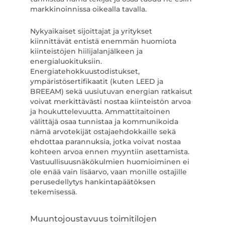
markkinoinnissa oikealla tavalla.
Nykyaikaiset sijoittajat ja yritykset
kiinnittävät entistä enemmän huomiota
kiinteistöjen hiilijalanjälkeen ja
energialuokituksiin.
Energiatehokkuustodistukset,
ympäristösertifikaatit (kuten LEED ja
BREEAM) sekä uusiutuvan energian ratkaisut
voivat merkittävästi nostaa kiinteistön arvoa
ja houkuttelevuutta. Ammattitaitoinen
välittäjä osaa tunnistaa ja kommunikoida
nämä arvotekijät ostajaehdokkaille sekä
ehdottaa parannuksia, jotka voivat nostaa
kohteen arvoa ennen myyntiin asettamista.
Vastuullisuusnäkökulmien huomioiminen ei
ole enää vain lisäarvo, vaan monille ostajille
perusedellytys hankintapäätöksen
tekemisessä.
Muuntojoustavuus toimitilojen