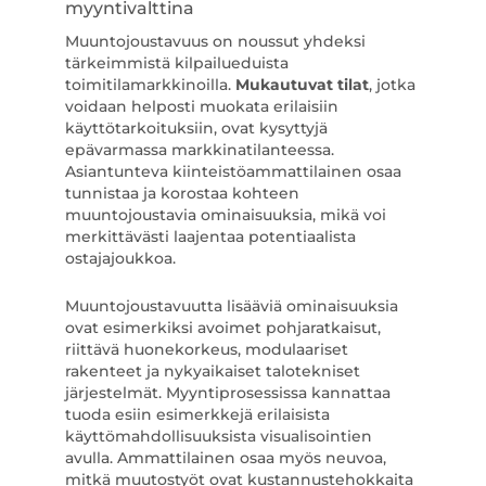
myyntivalttina
Muuntojoustavuus on noussut yhdeksi
tärkeimmistä kilpailueduista
toimitilamarkkinoilla.
Mukautuvat tilat
, jotka
voidaan helposti muokata erilaisiin
käyttötarkoituksiin, ovat kysyttyjä
epävarmassa markkinatilanteessa.
Asiantunteva kiinteistöammattilainen osaa
tunnistaa ja korostaa kohteen
muuntojoustavia ominaisuuksia, mikä voi
merkittävästi laajentaa potentiaalista
ostajajoukkoa.
Muuntojoustavuutta lisääviä ominaisuuksia
ovat esimerkiksi avoimet pohjaratkaisut,
riittävä huonekorkeus, modulaariset
rakenteet ja nykyaikaiset talotekniset
järjestelmät. Myyntiprosessissa kannattaa
tuoda esiin esimerkkejä erilaisista
käyttömahdollisuuksista visualisointien
avulla. Ammattilainen osaa myös neuvoa,
mitkä muutostyöt ovat kustannustehokkaita