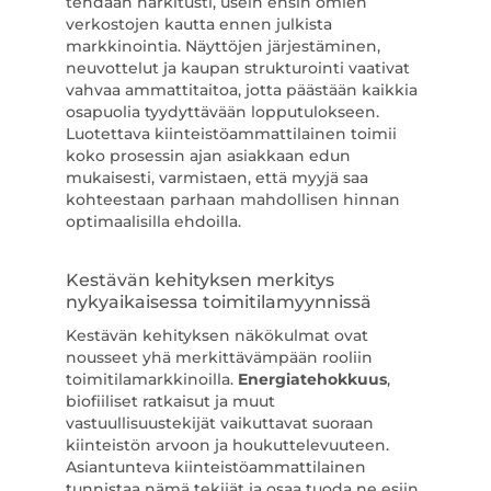
tehdään harkitusti, usein ensin omien
verkostojen kautta ennen julkista
markkinointia. Näyttöjen järjestäminen,
neuvottelut ja kaupan strukturointi vaativat
vahvaa ammattitaitoa, jotta päästään kaikkia
osapuolia tyydyttävään lopputulokseen.
Luotettava kiinteistöammattilainen toimii
koko prosessin ajan asiakkaan edun
mukaisesti, varmistaen, että myyjä saa
kohteestaan parhaan mahdollisen hinnan
optimaalisilla ehdoilla.
Kestävän kehityksen merkitys
nykyaikaisessa toimitilamyynnissä
Kestävän kehityksen näkökulmat ovat
nousseet yhä merkittävämpään rooliin
toimitilamarkkinoilla.
Energiatehokkuus
,
biofiiliset ratkaisut ja muut
vastuullisuustekijät vaikuttavat suoraan
kiinteistön arvoon ja houkuttelevuuteen.
Asiantunteva kiinteistöammattilainen
tunnistaa nämä tekijät ja osaa tuoda ne esiin