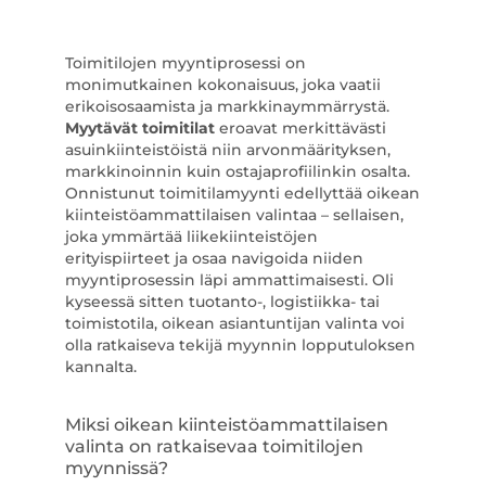
Toimitilojen myyntiprosessi on
monimutkainen kokonaisuus, joka vaatii
erikoisosaamista ja markkinaymmärrystä.
Myytävät toimitilat
eroavat merkittävästi
asuinkiinteistöistä niin arvonmäärityksen,
markkinoinnin kuin ostajaprofiilinkin osalta.
Onnistunut toimitilamyynti edellyttää oikean
kiinteistöammattilaisen valintaa – sellaisen,
joka ymmärtää liikekiinteistöjen
erityispiirteet ja osaa navigoida niiden
myyntiprosessin läpi ammattimaisesti. Oli
kyseessä sitten tuotanto-, logistiikka- tai
toimistotila, oikean asiantuntijan valinta voi
olla ratkaiseva tekijä myynnin lopputuloksen
kannalta.
Miksi oikean kiinteistöammattilaisen
valinta on ratkaisevaa toimitilojen
myynnissä?