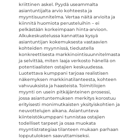
kriittinen askel. Pyydä useammalta
asiantuntijalta arvio kohteesta ja
myyntisuunnitelma. Vertaa näitä arvioita ja
kiinnitä huomiota perusteluihin – ei
pelkästään korkeimpaan hinta-arvioon.
Alkukeskustelussa kannattaa kysyä
asiantuntijan kokemuksesta vastaavien
kohteiden myynnissä, tiedustella
konkreettisesta markkinointisuunnitelmasta
ja selvittää, miten laaja verkosto hänellä on
potentiaalisten ostajien keskuudessa.
Luotettava kumppani tarjoaa realistisen
näkemyksen markkinatilanteesta, kohteen
vahvuuksista ja haasteista. Toimitilojen
myynti on usein pitkäjänteinen prosessi,
jossa asiantuntemuksen merkitys korostuu
erityisesti monimutkaisten yksityiskohtien ja
neuvottelujen aikana. Asiantunteva
kiinteistökumppani tunnistaa ostajien
todelliset tarpeet ja osaa muokata
myyntistrategiaa tilanteen mukaan parhaan
lopputuloksen saavuttamiseksi.