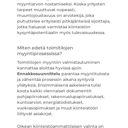
myyntiarvon nostamiseksi. Koska yritysten
tarpeet muuttuvat nopeasti,
muuntojoustavuus on arvotekijä, joka
puhuttelee erityisesti pitkäjänteisiä sijoittajia,
jotka haluavat varmistaa kiinteistön
kysyntäpotentiaalin myös tulevaisuudessa.
Miten edetä toimitilojen
myyntiprosessissa?
Toimitilojen myyntiin valmistautuminen
kannattaa aloittaa hyvissä ajoin.
Ennakkosuunnittelu
parantaa myyntitulosta
ja vähentää prosessin aikana syntyviä
yllätyksiä. Ensimmäisenä askeleena tulisi
koota kaikki olennaiset dokumentit:
pohjapiirrokset, rakennuslupapiirustukset,
kuntoarviot, energiatodistukset,
vuokrasopimukset ja muut kiinteistöön
liittyvät asiakirjat.
Oikean kiinteistöammattilaisen valinta on