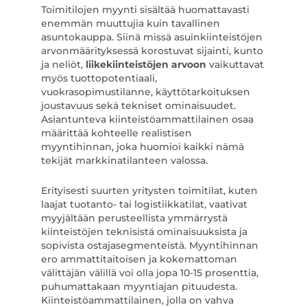
Toimitilojen myynti sisältää huomattavasti
enemmän muuttujia kuin tavallinen
asuntokauppa. Siinä missä asuinkiinteistöjen
arvonmäärityksessä korostuvat sijainti, kunto
ja neliöt,
liikekiinteistöjen arvoon
vaikuttavat
myös tuottopotentiaali,
vuokrasopimustilanne, käyttötarkoituksen
joustavuus sekä tekniset ominaisuudet.
Asiantunteva kiinteistöammattilainen osaa
määrittää kohteelle realistisen
myyntihinnan, joka huomioi kaikki nämä
tekijät markkinatilanteen valossa.
Erityisesti suurten yritysten toimitilat, kuten
laajat tuotanto- tai logistiikkatilat, vaativat
myyjältään perusteellista ymmärrystä
kiinteistöjen teknisistä ominaisuuksista ja
sopivista ostajasegmenteistä. Myyntihinnan
ero ammattitaitoisen ja kokemattoman
välittäjän välillä voi olla jopa 10-15 prosenttia,
puhumattakaan myyntiajan pituudesta.
Kiinteistöammattilainen, jolla on vahva