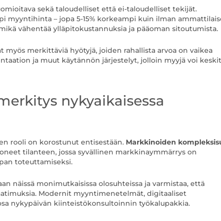
ioitava sekä taloudelliset että ei-taloudelliset tekijät.
pi myyntihinta – jopa 5-15% korkeampi kuin ilman ammattilai
, mikä vähentää ylläpitokustannuksia ja pääoman sitoutumista.
 myös merkittäviä hyötyjä, joiden rahallista arvoa on vaikea
taation ja muut käytännön järjestelyt, jolloin myyjä voi keski
 merkitys nykyaikaisessa
den rooli on korostunut entisestään.
Markkinoiden kompleksis
luoneet tilanteen, jossa syvällinen markkinaymmärrys on
pan toteuttamiseksi.
an näissä monimutkaisissa olosuhteissa ja varmistaa, että
aatimuksia. Modernit myyntimenetelmät, digitaaliset
osa nykypäivän kiinteistökonsultoinnin työkalupakkia.