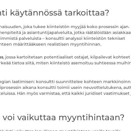
nti käytännössä tarkoittaa?
onaisuuden, joka tukee kiinteistön myyjää koko prosessin ajan.
enpiteitä ja asiantuntijapalveluita, jotka räätälöidään asiakka
immistä palveluista – konsultti analysoi kiinteistön tekniset
anteen määrittääkseen realistisen myyntihinnan.
us
, jossa kartoitetaan potentiaaliset ostajat, kilpailevat kohteet 
rkeää tietoa siitä, miten kiinteistö asemoituu suhteessa muihi
tegian laatimisen: konsultti suunnittelee kohteen markkinoinn
tiprosessin aikana konsultti toimii usein neuvottelutukena, au
luissa. Hän myös varmistaa, että kaikki juridiset vaatimukset 
i voi vaikuttaa myyntihintaan?