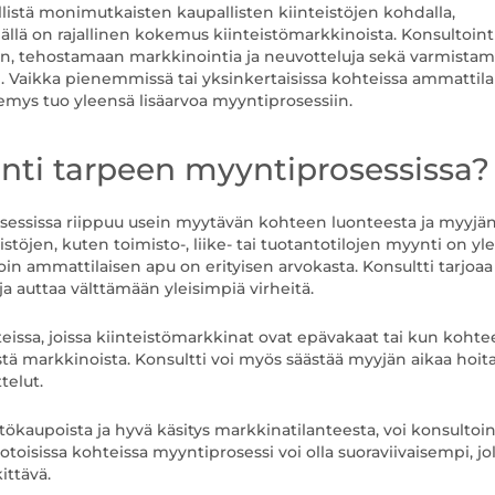
listä monimutkaisten kaupallisten kiinteistöjen kohdalla,
ällä on rajallinen kokemus kiinteistömarkkinoista. Konsultoint
n, tehostamaan markkinointia ja neuvotteluja sekä varmista
. Vaikka pienemmissä tai yksinkertaisissa kohteissa ammattila
kemys tuo yleensä lisäarvoa myyntiprosessiin.
inti tarpeen myyntiprosessissa?
osessissa riippuu usein myytävän kohteen luonteesta ja myyjä
töjen, kuten toimisto-, liike- tai tuotantotilojen myynti on yl
in ammattilaisen apu on erityisen arvokasta. Konsultti tarjoaa
 auttaa välttämään yleisimpiä virheitä.
anteissa, joissa kiinteistömarkkinat ovat epävakaat tai kun kohte
rystä markkinoista. Konsultti voi myös säästää myyjän aikaa hoit
telut.
tökaupoista ja hyvä käsitys markkinatilanteesta, voi konsultoi
oisissa kohteissa myyntiprosessi voi olla suoraviivaisempi, jol
ittävä.