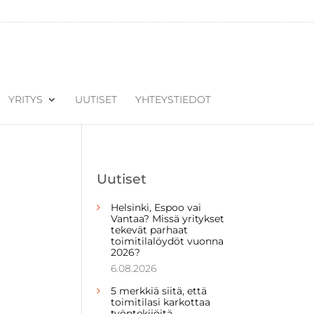
YRITYS
UUTISET
YHTEYSTIEDOT
Uutiset
Helsinki, Espoo vai
Vantaa? Missä yritykset
tekevät parhaat
toimitilalöydöt vuonna
2026?
6.08.2026
5 merkkiä siitä, että
toimitilasi karkottaa
työntekijöitä