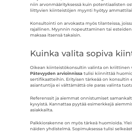
niin arvonmäärityksessä kuin potentiaalisten ost
liittyvien kiinteistöjen myynti hyötyy ammattila
Konsultointi on arvokasta myös tilanteissa, jois
rajallinen. Myynnin nopeuttaminen tai esteiden e
maksaa itsensä takaisin.
Kuinka valita sopiva kiin
Oikean kiinteistökonsultin valinta on kriittine
Pätevyyden arvioinnissa
tulisi kiinnittää huom
sertifikaatteihin. Erityisen tärkeää on konsultin
asiantuntija ei välttämättä ole paras valinta tuo
Referenssit ja aiemmat onnistumiset samankalt
kyvyistä. Kannattaa pyytää esimerkkejä aiemmis
asiakkailta.
Palkkiorakenne on myös tärkeä huomioida. Yleisi
näiden yhdistelmä. Sopimuksessa tulisi selkeästi