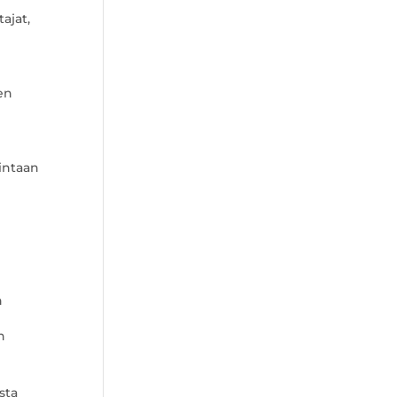
ajat,
en
hintaan
n
n
sta