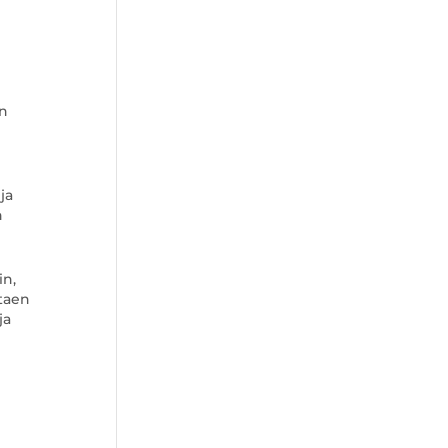
an
ja
n
in,
ttaen
ja