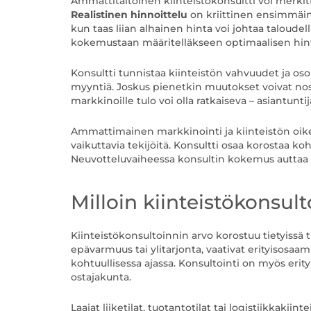
Ammattitaitoinen kiinteistökonsultti voi merkittä
Realistinen hinnoittelu
on kriittinen ensimmäine
kun taas liian alhainen hinta voi johtaa taloude
kokemustaan määritelläkseen optimaalisen hin
Konsultti tunnistaa kiinteistön vahvuudet ja os
myyntiä. Joskus pienetkin muutokset voivat nost
markkinoille tulo voi olla ratkaiseva – asiantun
Ammattimainen markkinointi ja kiinteistön oikean
vaikuttavia tekijöitä. Konsultti osaa korostaa ko
Neuvotteluvaiheessa konsultin kokemus auttaa s
Milloin kiinteistökonsult
Kiinteistökonsultoinnin arvo korostuu tietyissä t
epävarmuus tai ylitarjonta, vaativat erityisosaam
kohtuullisessa ajassa. Konsultointi on myös erityi
ostajakunta.
Laajat liiketilat, tuotantotilat tai logistiikkakii