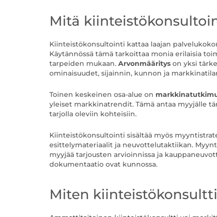
Mitä kiinteistökonsultoi
Kiinteistökonsultointi kattaa laajan palvelukok
Käytännössä tämä tarkoittaa monia erilaisia toim
tarpeiden mukaan.
Arvonmääritys
on yksi tärke
ominaisuudet, sijainnin, kunnon ja markkinatil
Toinen keskeinen osa-alue on
markkinatutkim
yleiset markkinatrendit. Tämä antaa myyjälle tä
tarjolla oleviin kohteisiin.
Kiinteistökonsultointi sisältää myös myyntistra
esittelymateriaalit ja neuvottelutaktiikan. Myyn
myyjää tarjousten arvioinnissa ja kauppaneuvotte
dokumentaatio ovat kunnossa.
Miten kiinteistökonsultt