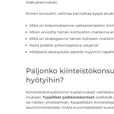
lisäkustannukset.
Ennen konsultin valintaa kannattaa kysyä ainak
Mikä on kokemuksenne vastaavanlaisten kiin
Miten arvioitte tämän kiinteistön markkina-a
Mikä on strategianne tämän kohteen markkin
Keitä pidätte potentiaalisina ostajina?
Millaisella aikataululla uskotte myynnin tapa
Paljonko kiinteistökons
hyötyihin?
Kiinteistökonsultoinnin kustannukset vaihtelev
mukaan.
Tyypilliset palkkiorakenteet
sisältävät
tai näiden yhdistelmän. Kaupallisten kiinteistö
asuinkiinteistöissä, mutta euromääräisesti su