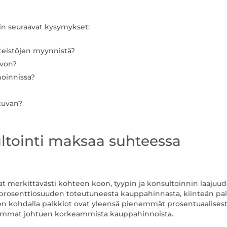
in seuraavat kysymykset:
teistöjen myynnistä?
rvon?
oinnissa?
htuvan?
ultointi maksaa suhteessa
at merkittävästi kohteen koon, tyypin ja konsultoinnin laajuu
 prosenttiosuuden toteutuneesta kauppahinnasta, kiinteän pa
jen kohdalla palkkiot ovat yleensä pienemmät prosentuaalisest
uremmat johtuen korkeammista kauppahinnoista.