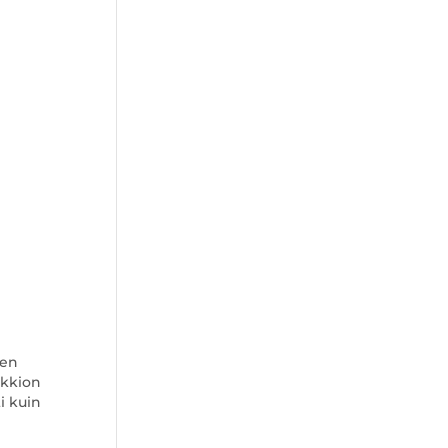
den
lkkion
i kuin