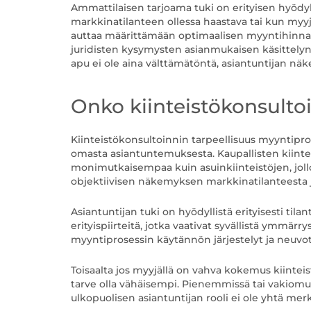
Ammattilaisen tarjoama tuki on erityisen hyödyl
markkinatilanteen ollessa haastava tai kun myyj
auttaa määrittämään optimaalisen myyntihinna
juridisten kysymysten asianmukaisen käsittelyn
apu ei ole aina välttämätöntä, asiantuntijan nä
Onko kiinteistökonsulto
Kiinteistökonsultoinnin tarpeellisuus myyntipr
omasta asiantuntemuksesta. Kaupallisten kiinteis
monimutkaisempaa kuin asuinkiinteistöjen, jollo
objektiivisen näkemyksen markkinatilanteesta ja
Asiantuntijan tuki on hyödyllistä erityisesti til
erityispiirteitä, jotka vaativat syvällistä ymmär
myyntiprosessin käytännön järjestelyt ja neuvot
Toisaalta jos myyjällä on vahva kokemus kiinteis
tarve olla vähäisempi. Pienemmissä tai vakiomuot
ulkopuolisen asiantuntijan rooli ei ole yhtä merk