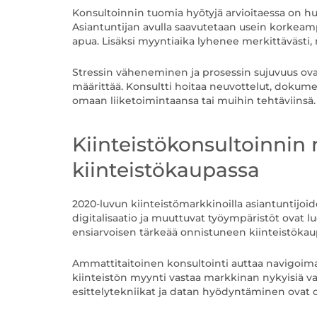
Konsultoinnin tuomia hyötyjä arvioitaessa on huom
Asiantuntijan avulla saavutetaan usein korkeam
apua. Lisäksi myyntiaika lyhenee merkittävästi
Stressin väheneminen ja prosessin sujuvuus ovat
määrittää. Konsultti hoitaa neuvottelut, dokumen
omaan liiketoimintaansa tai muihin tehtäviinsä.
Kiinteistökonsultoinnin
kiinteistökaupassa
2020-luvun kiinteistömarkkinoilla asiantuntijoi
digitalisaatio ja muuttuvat työympäristöt ovat 
ensiarvoisen tärkeää onnistuneen kiinteistökau
Ammattitaitoinen konsultointi auttaa navigoima
kiinteistön myynti vastaa markkinan nykyisiä v
esittelytekniikat ja datan hyödyntäminen ovat 