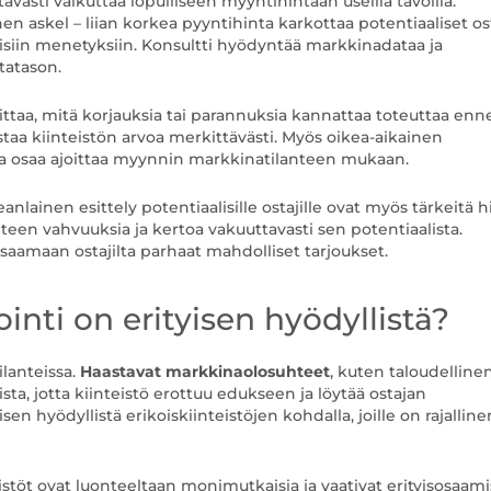
västi vaikuttaa lopulliseen myyntihintaan useilla tavoilla.
n askel – liian korkea pyyntihinta karkottaa potentiaaliset ost
llisiin menetyksiin. Konsultti hyödyntää markkinadataa ja
tatason.
oittaa, mitä korjauksia tai parannuksia kannattaa toteuttaa enn
aa kiinteistön arvoa merkittävästi. Myös oikea-aikainen
tija osaa ajoittaa myynnin markkinatilanteen mukaan.
lainen esittely potentiaalisille ostajille ovat myös tärkeitä 
hteen vahvuuksia ja kertoa vakuuttavasti sen potentiaalista.
aamaan ostajilta parhaat mahdolliset tarjoukset.
ointi on erityisen hyödyllistä?
ilanteissa.
Haastavat markkinaolosuhteet
, kuten taloudelline
ista, jotta kiinteistö erottuu edukseen ja löytää ostajan
sen hyödyllistä erikoiskiinteistöjen kohdalla, joille on rajalline
nteistöt ovat luonteeltaan monimutkaisia ja vaativat erityisosaami