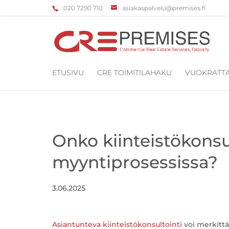
‌020 7290 710
asiakaspalvelu@premises.fi
ETUSIVU
CRE TOIMITILAHAKU
VUOKRATTA
Onko kiinteistökonsu
myyntiprosessissa?
3.06.2025
Asiantunteva kiinteistökonsultointi
voi merkittä