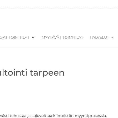
VAT TOIMITILAT
MYYTÄVÄT TOIMITILAT
PALVELUT
ltointi tarpeen
västi tehostaa ja sujuvoittaa kiinteistön myyntiprosessia.