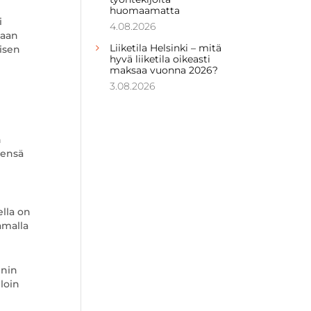
huomaamatta
i
4.08.2026
maan
Liiketila Helsinki – mitä
isen
hyvä liiketila oikeasti
maksaa vuonna 2026?
3.08.2026
n
eensä
ella on
amalla
nnin
loin