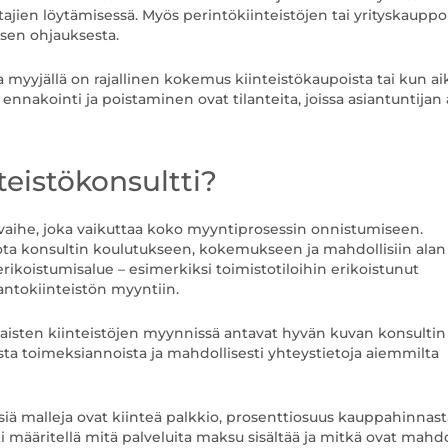
ajien löytämisessä. Myös perintökiinteistöjen tai yrityskauppo
isen ohjauksesta.
sa myyjällä on rajallinen kokemus kiinteistökaupoista tai kun ai
nnakointi ja poistaminen ovat tilanteita, joissa asiantuntijan
teistökonsultti?
n vaihe, joka vaikuttaa koko myyntiprosessin onnistumiseen.
iota konsultin koulutukseen, kokemukseen ja mahdollisiin alan
 erikoistumisalue – esimerkiksi toimistotiloihin erikoistunut
tantokiinteistön myyntiin.
aisten kiinteistöjen myynnissä antavat hyvän kuvan konsultin
ta toimeksiannoista ja mahdollisesti yhteystietoja aiemmilta
ä malleja ovat kiinteä palkkio, prosenttiosuus kauppahinnasta
 määritellä mitä palveluita maksu sisältää ja mitkä ovat mahdo