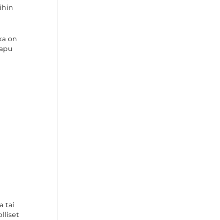
ihin
ka on
 apu
 tai
lliset