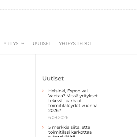
YRITYS
UUTISET
YHTEYSTIEDOT
Uutiset
Helsinki, Espoo vai
Vantaa? Missä yritykset
tekevät parhaat
toimitilalöydöt vuonna
2026?
6.08.2026
5 merkkiä siitä, että
toimitilasi karkottaa
työntekijöitä