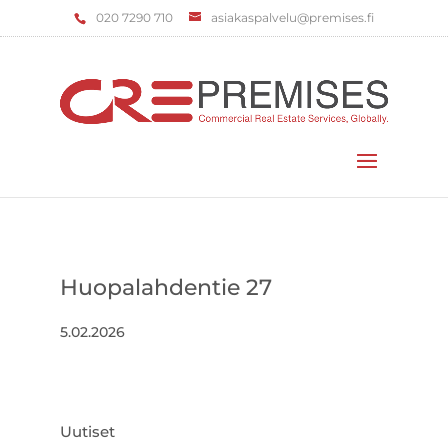
‌020 7290 710
asiakaspalvelu@premises.fi
Valitse sivu
Huopalahdentie 27
5.02.2026
Uutiset