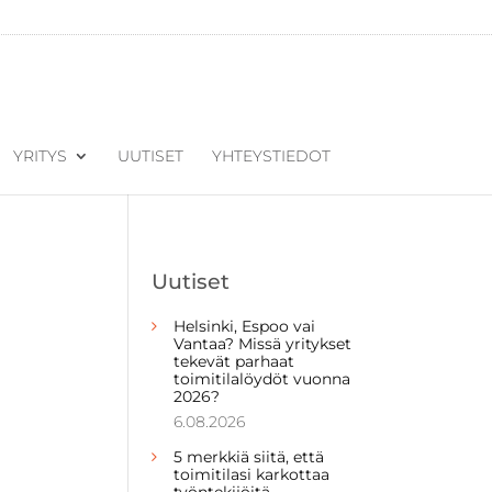
YRITYS
UUTISET
YHTEYSTIEDOT
Uutiset
Helsinki, Espoo vai
Vantaa? Missä yritykset
tekevät parhaat
toimitilalöydöt vuonna
2026?
6.08.2026
5 merkkiä siitä, että
toimitilasi karkottaa
työntekijöitä