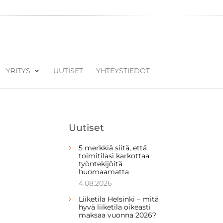
YRITYS
UUTISET
YHTEYSTIEDOT
Uutiset
5 merkkiä siitä, että
toimitilasi karkottaa
työntekijöitä
huomaamatta
4.08.2026
Liiketila Helsinki – mitä
hyvä liiketila oikeasti
maksaa vuonna 2026?