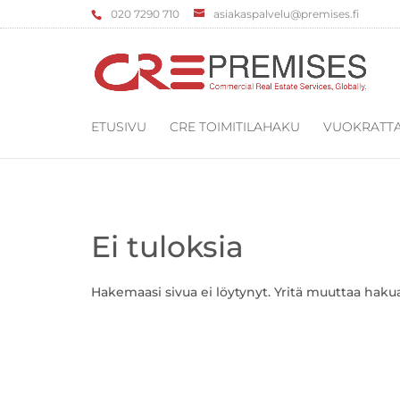
‌020 7290 710
asiakaspalvelu@premises.fi
ETUSIVU
CRE TOIMITILAHAKU
VUOKRATTA
Ei tuloksia
Hakemaasi sivua ei löytynyt. Yritä muuttaa hakuas