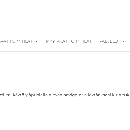
VAT TOIMITILAT
MYYTÄVÄT TOIMITILAT
PALVELUT
i, tai käytä yläpuolella olevaa navigointia löytääksesi kirjoituk