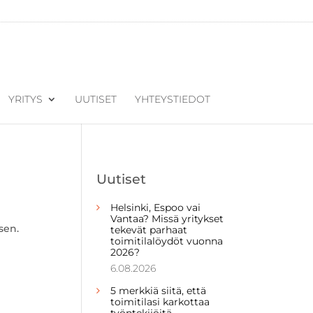
YRITYS
UUTISET
YHTEYSTIEDOT
Uutiset
Helsinki, Espoo vai
Vantaa? Missä yritykset
sen.
tekevät parhaat
toimitilalöydöt vuonna
2026?
6.08.2026
5 merkkiä siitä, että
toimitilasi karkottaa
työntekijöitä